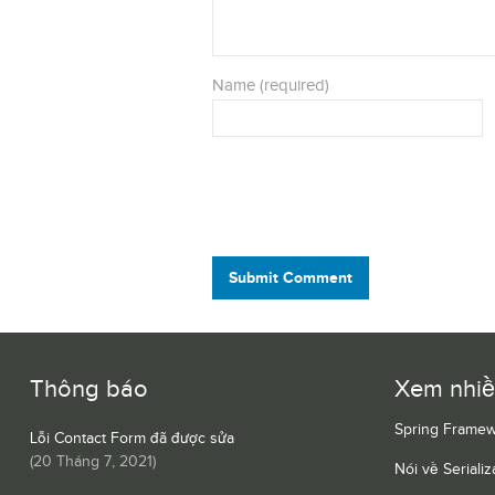
Name (required)
Submit Comment
Thông báo
Xem nhi
Spring Framew
Lỗi Contact Form đã được sửa
(
20 Tháng 7, 2021
)
Nói về Serializ