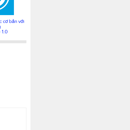
c cơ bản với
g
 1.0