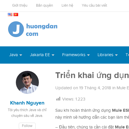
Giới thiệu
Bản quyền
Liên hệ
Yêu cầu bài viết
Java
Jakarta EE
Frameworks
Libraries
T
Triển khai ứng dụ
Updated on
19 Tháng 4, 2018
in
Mule 
Views:
1.223
Khanh Nguyen
Mule ES
Tôi yêu thích Java và chỉ
Sau khi hoàn thành ứng dụng
chuyên sâu về Java.
này mình sẽ hướng dẫn các bạn làm th
Follow
Mule En
– Đầu tiên, chúng ta cần cài đặt