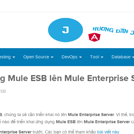
esting
Open Source
DevOps
Tool
Database
ng Mule ESB lên Mule Enterprise 
ESB
B
Mule Enterprise Server
, chúng ta sẽ cần triển khai nó lên
. Vì thế, t
Mule ESB
Mule Enterprise Server
ế nào để triển khai ứng dụng
lên
c
terprise Server
trước. Các bạn có thể tham khảo
bài viết này
.