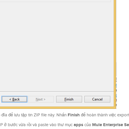
Finish
đĩa để lưu tập tin ZIP file này. Nhấn
để hoàn thành việc export
apps
Mule Enterprise Se
ZIP ở bước vừa rồi và paste vào thư mục
của