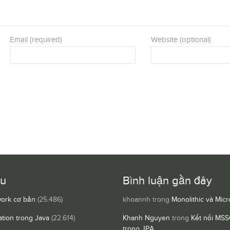
Email (required)
Website (optional)
ều
Bình luận gần đây
ork cơ bản
(25.486)
khoannh
trong
Monolithic và Micr
ation trong Java
(22.614)
Khanh Nguyen
trong
Kết nối MSS
trong JPA