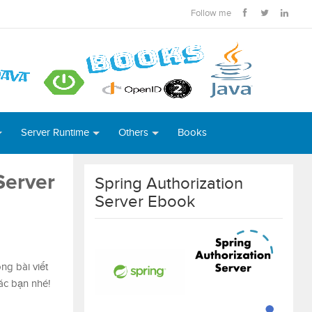
Follow me
Server Runtime
Others
Books
Server
Spring Authorization
Server Ebook
rong bài viết
ác bạn nhé!