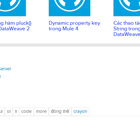
g hàm pluck()
Dynamic property key
Các thao tá
 DataWeave 2
trong Mule 4
String tron
DataWeave
Server
u