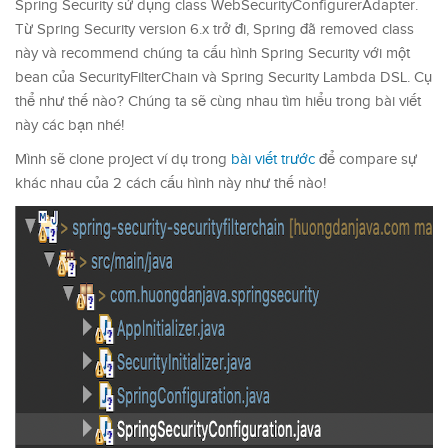
Spring Security sử dụng class WebSecurityConfigurerAdapter.
Từ Spring Security version 6.x trở đi, Spring đã removed class
này và recommend chúng ta cấu hình Spring Security với một
bean của SecurityFilterChain và Spring Security Lambda DSL. Cụ
thể như thế nào? Chúng ta sẽ cùng nhau tìm hiểu trong bài viết
này các bạn nhé!
Mình sẽ clone project ví dụ trong
bài viết trước
để compare sự
khác nhau của 2 cách cấu hình này như thế nào!