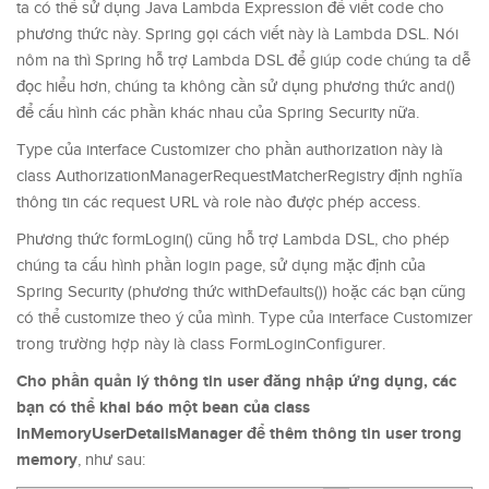
ta có thể sử dụng Java Lambda Expression để viết code cho
phương thức này. Spring gọi cách viết này là Lambda DSL. Nói
nôm na thì Spring hỗ trợ Lambda DSL để giúp code chúng ta dễ
đọc hiểu hơn, chúng ta không cần sử dụng phương thức and()
để cấu hình các phần khác nhau của Spring Security nữa.
Type của interface Customizer cho phần authorization này là
class AuthorizationManagerRequestMatcherRegistry định nghĩa
thông tin các request URL và role nào được phép access.
Phương thức formLogin() cũng hỗ trợ Lambda DSL, cho phép
chúng ta cấu hình phần login page, sử dụng mặc định của
Spring Security (phương thức withDefaults()) hoặc các bạn cũng
có thể customize theo ý của mình. Type của interface Customizer
trong trường hợp này là class FormLoginConfigurer.
Cho phần quản lý thông tin user đăng nhập ứng dụng, các
bạn có thể khai báo một bean của class
InMemoryUserDetailsManager để thêm thông tin user trong
memory
, như sau: