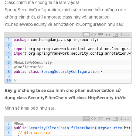
Class chính mà chúng ta sẽ làm việc là
SpringSecurityConfiguration, mình sẽ remove hết những code
không cần thiết, chỉ annotate class này với annotation
@EnableWebSecurity và annotation @Configuration như sau:
Java
1
package
com
.
huongdanjava
.
springsecurity
;
2
3
import
org
.
springframework
.
context
.
annotation
.
Configurati
4
import
org
.
springframework
.
security
.
config
.
annotation
.
web
5
6
@EnableWebSecurity
7
@Configuration
8
public
class
SpringSecurityConfiguration
{
9
10
}
Bây giờ chúng ta sẽ cấu hình cho phần authorization sử
dụng class SecurityFilterChain với class HttpSecurity trước.
Mình sẽ khai báo như sau:
Java
1
@Bean
2
public
SecurityFilterChain 
filterChain
(
HttpSecurity 
http
)
3
// @formatter:off