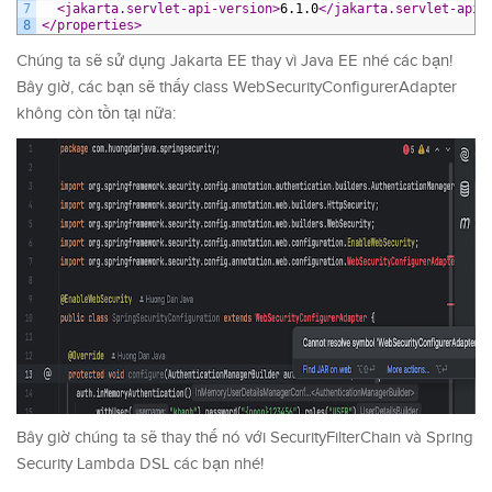
7
<jakarta.servlet-api-version>
6.1.0
</jakarta.servlet-api-
8
</properties>
Chúng ta sẽ sử dụng Jakarta EE thay vì Java EE nhé các bạn!
Bây giờ, các bạn sẽ thấy class WebSecurityConfigurerAdapter
không còn tồn tại nữa:
Bây giờ chúng ta sẽ thay thế nó với SecurityFilterChain và Spring
Security Lambda DSL các bạn nhé!