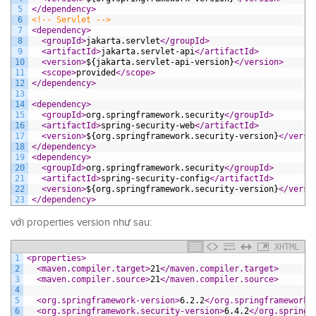
5
</dependency>
6
<!-- Servlet -->
7
<dependency>
8
<groupId>
jakarta.servlet
</groupId>
9
<artifactId>
jakarta.servlet-api
</artifactId>
10
<version>
${jakarta.servlet-api-version}
</version>
11
<scope>
provided
</scope>
12
</dependency>
13
14
<dependency>
15
<groupId>
org.springframework.security
</groupId>
16
<artifactId>
spring-security-web
</artifactId>
17
<version>
${org.springframework.security-version}
</versi
18
</dependency>
19
<dependency>
20
<groupId>
org.springframework.security
</groupId>
21
<artifactId>
spring-security-config
</artifactId>
22
<version>
${org.springframework.security-version}
</versi
23
</dependency>
với properties version như sau:
XHTML
1
<properties>
2
<maven.compiler.target>
21
</maven.compiler.target>
3
<maven.compiler.source>
21
</maven.compiler.source>
4
5
<org.springframework-version>
6.2.2
</org.springframework-
6
<org.springframework.security-version>
6.4.2
</org.springf