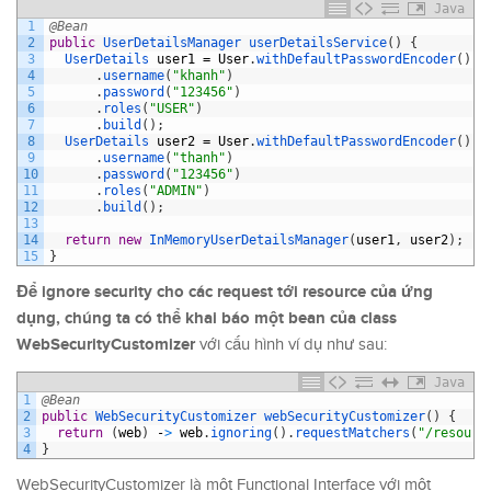
Java
1
@Bean
2
public
UserDetailsManager 
userDetailsService
(
)
{
3
UserDetails 
user1
=
User
.
withDefaultPasswordEncoder
(
)
4
.
username
(
"khanh"
)
5
.
password
(
"123456"
)
6
.
roles
(
"USER"
)
7
.
build
(
)
;
8
UserDetails 
user2
=
User
.
withDefaultPasswordEncoder
(
)
9
.
username
(
"thanh"
)
10
.
password
(
"123456"
)
11
.
roles
(
"ADMIN"
)
12
.
build
(
)
;
13
14
return
new
InMemoryUserDetailsManager
(
user1
,
user2
)
;
15
}
Để ignore security cho các request tới resource của ứng
dụng, chúng ta có thể khai báo một bean của class
WebSecurityCustomizer
với cấu hình ví dụ như sau:
Java
1
@Bean
2
public
WebSecurityCustomizer 
webSecurityCustomizer
(
)
{
3
return
(
web
)
-
>
web
.
ignoring
(
)
.
requestMatchers
(
"/resourc
4
}
WebSecurityCustomizer là một Functional Interface với một