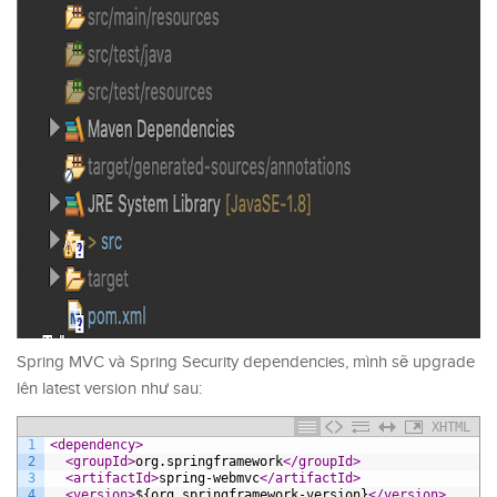
Spring MVC và Spring Security dependencies, mình sẽ upgrade
lên latest version như sau:
XHTML
1
<dependency>
2
<groupId>
org.springframework
</groupId>
3
<artifactId>
spring-webmvc
</artifactId>
4
<version>
${org.springframework-version}
</version>