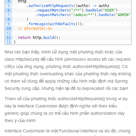
4
http
5
.
authorizeHttpRequests
(
(
authz
)
-
>
authz
6
.
requestMatchers
(
"/**"
)
.
hasRole
(
"USER"
)
7
.
requestMatchers
(
"/admin/**"
)
.
hasRole
(
"ADMIN"
)
8
)
9
.
formLogin
(
withDefaults
(
)
)
;
10
// @formatter:on
11
12
return
http
.
build
(
)
;
13
}
Như các bạn thấy, mình sử dụng một phương thức khác của
class HttpSecurity để cấu hình permission access tới các request
URLs của ứng dụng, phương thức authorizeHttpRequests(). Có
một phương thức overloading khác của phương thức này không
có tham số dùng để apply những cấu hình mặc định mà Spring
Security cung cấp, nhưng hiện tại đã bị deprecated rồi các bạn!
Tham số của phương thức authorizeHttpRequests() trong ví dụ
này là interface Customizer được định nghĩa với theo kiểu
generic giúp chúng ta có thể cấu hình phần authorization này
theo ý của mình.
Interface Customizer là một Functional Interface và do đó, chúng