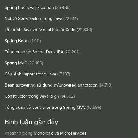
Spring Framework cơ bản
(25.486)
Nói về Serialization trong Java
(22.614)
Lập trình Java với Visual Studio Code
(22.330)
Spring Boot
(21.411)
Tổng quan về Spring Data JPA
(20.201)
Spring MVC
(20.186)
Câu lệnh import trong Java
(17.137)
Bean autowiring sử dụng @Autowired annotation
(14.710)
Constructor trong Java là gì?
(14.692)
Tổng quan về controller trong Spring MVC
(13.596)
Bình luận gần đây
khoannh
trong
Monolithic và Microservices