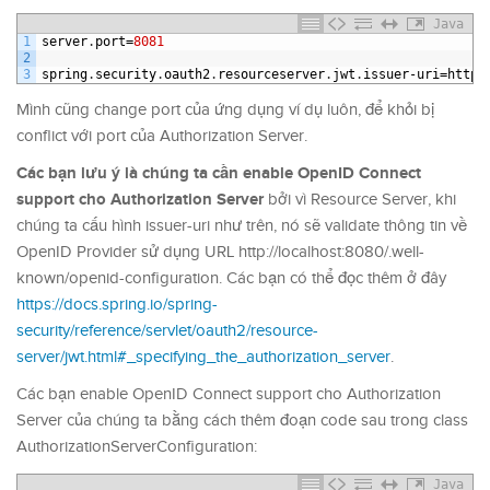
Java
1
server
.
port
=
8081
2
3
spring
.
security
.
oauth2
.
resourceserver
.
jwt
.
issuer
-
uri
=
http
:
Mình cũng change port của ứng dụng ví dụ luôn, để khỏi bị
conflict với port của Authorization Server.
Các bạn lưu ý là chúng ta cần enable OpenID Connect
support cho Authorization Server
bởi vì Resource Server, khi
chúng ta cấu hình issuer-uri như trên, nó sẽ validate thông tin về
OpenID Provider sử dụng URL http://localhost:8080/.well-
known/openid-configuration. Các bạn có thể đọc thêm ở đây
https://docs.spring.io/spring-
security/reference/servlet/oauth2/resource-
server/jwt.html#_specifying_the_authorization_server
.
Các bạn enable OpenID Connect support cho Authorization
Server của chúng ta bằng cách thêm đoạn code sau trong class
AuthorizationServerConfiguration:
Java