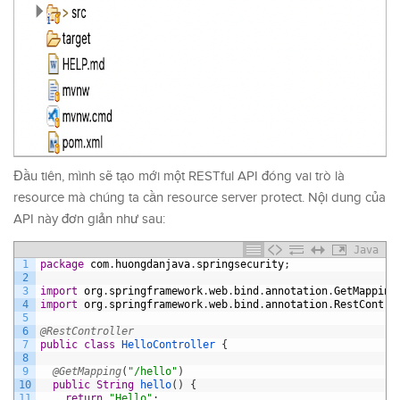
Đầu tiên, mình sẽ tạo mới một RESTful API đóng vai trò là
resource mà chúng ta cần resource server protect. Nội dung của
API này đơn giản như sau:
Java
1
package
com
.
huongdanjava
.
springsecurity
;
2
3
import
org
.
springframework
.
web
.
bind
.
annotation
.
GetMapping
4
import
org
.
springframework
.
web
.
bind
.
annotation
.
RestContro
5
6
@RestController
7
public
class
HelloController
{
8
9
@GetMapping
(
"/hello"
)
10
public
String
hello
(
)
{
11
return
"Hello"
;