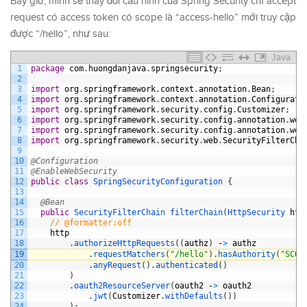
Bây giờ, mình sẽ thay đổi cấu hình của Spring Security chỉ accept
request có access token có scope là “access-hello” mới truy cập
được “/hello”, như sau:
Java
1
package
com
.
huongdanjava
.
springsecurity
;
2
3
import
org
.
springframework
.
context
.
annotation
.
Bean
;
4
import
org
.
springframework
.
context
.
annotation
.
Configurati
5
import
org
.
springframework
.
security
.
config
.
Customizer
;
6
import
org
.
springframework
.
security
.
config
.
annotation
.
web
7
import
org
.
springframework
.
security
.
config
.
annotation
.
web
8
import
org
.
springframework
.
security
.
web
.
SecurityFilterCha
9
10
@Configuration
11
@EnableWebSecurity
12
public
class
SpringSecurityConfiguration
{
13
14
@Bean
15
public
SecurityFilterChain 
filterChain
(
HttpSecurity 
htt
16
// @formatter:off
17
http
18
.
authorizeHttpRequests
(
(
authz
)
-
>
authz
19
.
requestMatchers
(
"/hello"
)
.
hasAuthority
(
"SCOP
20
.
anyRequest
(
)
.
authenticated
(
)
21
)
22
.
oauth2ResourceServer
(
oauth2
-
>
oauth2
23
.
jwt
(
Customizer
.
withDefaults
(
)
)
24
)
;