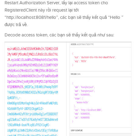
Restart Authorization Server, lấy lại access token cho
RegisteredClient này rồi request lại tới
“http://localhost:8081/hello”, các bạn sẽ thấy kết quả “Hello ”
được trả về.
Decode access token, các bạn sẽ thấy kết quả như sau: