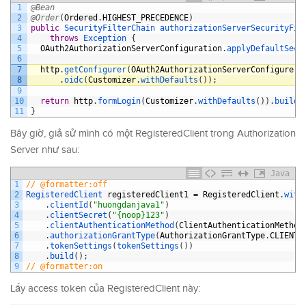
1
@Bean
2
@Order
(
Ordered
.
HIGHEST_PRECEDENCE
)
3
public
SecurityFilterChain 
authorizationServerSecurityFil
4
throws
Exception
{
5
OAuth2AuthorizationServerConfiguration
.
applyDefaultSecu
6
7
http
.
getConfigurer
(
OAuth2AuthorizationServerConfigurer
.
8
.
oidc
(
Customizer
.
withDefaults
(
)
)
;
9
10
return
http
.
formLogin
(
Customizer
.
withDefaults
(
)
)
.
build
(
11
}
Bây giờ, giả sử mình có một RegisteredClient trong Authorization
Server như sau:
Java
1
// @formatter:off
2
RegisteredClient 
registeredClient1
=
RegisteredClient
.
with
3
.
clientId
(
"huongdanjava1"
)
4
.
clientSecret
(
"{noop}123"
)
5
.
clientAuthenticationMethod
(
ClientAuthenticationMethod
6
.
authorizationGrantType
(
AuthorizationGrantType
.
CLIENT_
7
.
tokenSettings
(
tokenSettings
(
)
)
8
.
build
(
)
;
9
// @formatter:on
Lấy access token của RegisteredClient này: