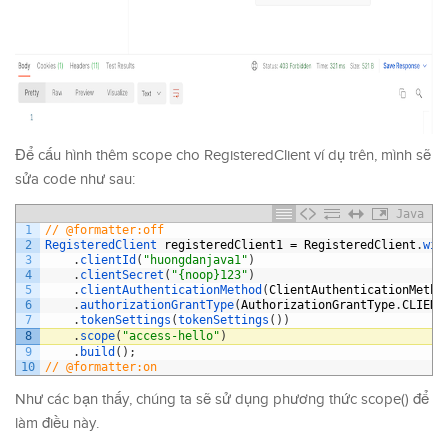
Để cấu hình thêm scope cho RegisteredClient ví dụ trên, mình sẽ
sửa code như sau:
Java
1
// @formatter:off
2
RegisteredClient 
registeredClient1
=
RegisteredClient
.
wit
3
.
clientId
(
"huongdanjava1"
)
4
.
clientSecret
(
"{noop}123"
)
5
.
clientAuthenticationMethod
(
ClientAuthenticationMetho
6
.
authorizationGrantType
(
AuthorizationGrantType
.
CLIENT
7
.
tokenSettings
(
tokenSettings
(
)
)
8
.
scope
(
"access-hello"
)
9
.
build
(
)
;
10
// @formatter:on
Như các bạn thấy, chúng ta sẽ sử dụng phương thức scope() để
làm điều này.