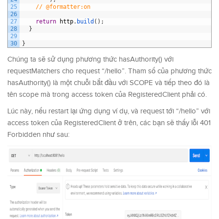
25
// @formatter:on
26
27
return
http
.
build
(
)
;
28
}
29
30
}
Chúng ta sẽ sử dụng phương thức hasAuthority() với
requestMatchers cho request “/hello”. Tham số của phương thức
hasAuthority() là một chuỗi bắt đầu với SCOPE và tiếp theo đó là
tên scope mà trong access token của RegisteredClient phải có.
Lúc này, nếu restart lại ứng dụng ví dụ, và request tới “/hello” với
access token của RegisteredClient ở trên, các bạn sẽ thấy lỗi 401
Forbidden như sau: