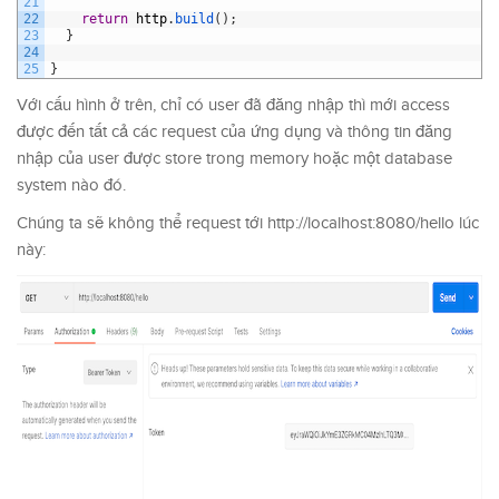
21
22
return
http
.
build
(
)
;
23
}
24
25
}
Với cấu hình ở trên, chỉ có user đã đăng nhập thì mới access
được đến tất cả các request của ứng dụng và thông tin đăng
nhập của user được store trong memory hoặc một database
system nào đó.
Chúng ta sẽ không thể request tới http://localhost:8080/hello lúc
này: