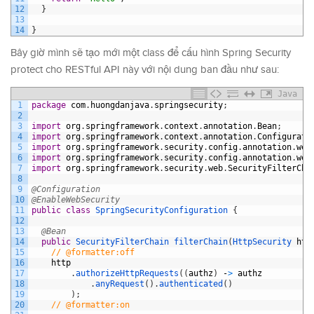
12
}
13
14
}
Bây giờ mình sẽ tạo mới một class để cấu hình Spring Security
protect cho RESTful API này với nội dung ban đầu như sau:
Java
1
package
com
.
huongdanjava
.
springsecurity
;
2
3
import
org
.
springframework
.
context
.
annotation
.
Bean
;
4
import
org
.
springframework
.
context
.
annotation
.
Configurati
5
import
org
.
springframework
.
security
.
config
.
annotation
.
web
6
import
org
.
springframework
.
security
.
config
.
annotation
.
web
7
import
org
.
springframework
.
security
.
web
.
SecurityFilterCha
8
9
@Configuration
10
@EnableWebSecurity
11
public
class
SpringSecurityConfiguration
{
12
13
@Bean
14
public
SecurityFilterChain 
filterChain
(
HttpSecurity 
htt
15
// @formatter:off
16
http
17
.
authorizeHttpRequests
(
(
authz
)
-
>
authz
18
.
anyRequest
(
)
.
authenticated
(
)
19
)
;
20
// @formatter:on