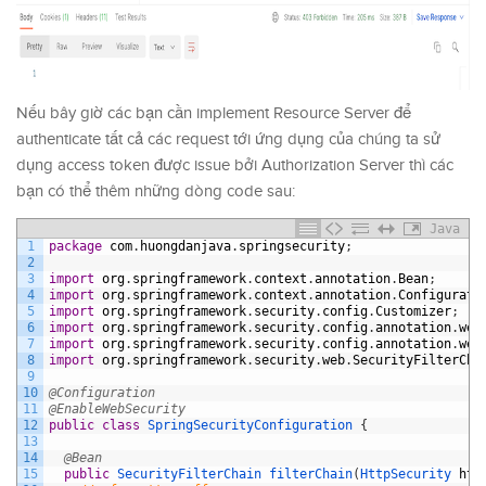
Nếu bây giờ các bạn cần implement Resource Server để
authenticate tất cả các request tới ứng dụng của chúng ta sử
dụng access token được issue bởi Authorization Server thì các
bạn có thể thêm những dòng code sau:
Java
1
package
com
.
huongdanjava
.
springsecurity
;
2
3
import
org
.
springframework
.
context
.
annotation
.
Bean
;
4
import
org
.
springframework
.
context
.
annotation
.
Configurati
5
import
org
.
springframework
.
security
.
config
.
Customizer
;
6
import
org
.
springframework
.
security
.
config
.
annotation
.
web
7
import
org
.
springframework
.
security
.
config
.
annotation
.
web
8
import
org
.
springframework
.
security
.
web
.
SecurityFilterCha
9
10
@Configuration
11
@EnableWebSecurity
12
public
class
SpringSecurityConfiguration
{
13
14
@Bean
15
public
SecurityFilterChain 
filterChain
(
HttpSecurity 
htt