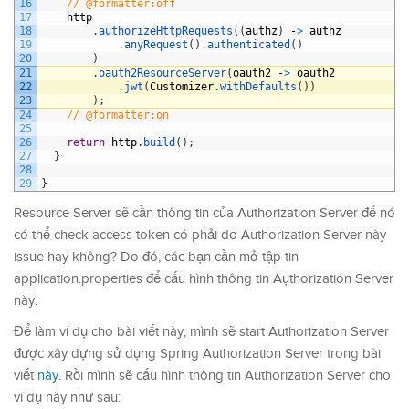
16
// @formatter:off
17
http
18
.
authorizeHttpRequests
(
(
authz
)
-
>
authz
19
.
anyRequest
(
)
.
authenticated
(
)
20
)
21
.
oauth2ResourceServer
(
oauth2
-
>
oauth2
22
.
jwt
(
Customizer
.
withDefaults
(
)
)
23
)
;
24
// @formatter:on
25
26
return
http
.
build
(
)
;
27
}
28
29
}
Resource Server sẽ cần thông tin của Authorization Server để nó
có thể check access token có phải do Authorization Server này
issue hay không? Do đó, các bạn cần mở tập tin
application.properties để cấu hình thông tin Aụthorization Server
này.
Để làm ví dụ cho bài viết này, mình sẽ start Authorization Server
được xây dựng sử dụng Spring Authorization Server trong bài
viết
này
. Rồi mình sẽ cấu hình thông tin Authorization Server cho
ví dụ này như sau: