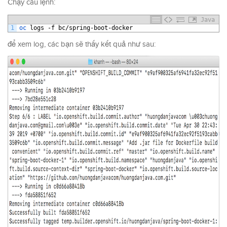
Chạy câu lệnh:
Java
1
oc 
logs
-
f
bc
/
spring
-
boot
-
docker
để xem log, các bạn sẽ thấy kết quả như sau: