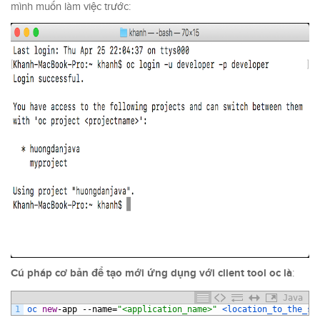
mình muốn làm việc trước:
Cú pháp cơ bản để tạo mới ứng dụng với client tool oc là
:
Java
1
oc 
new
-
app
--
name
=
"<application_name>"
<location_to_the_so