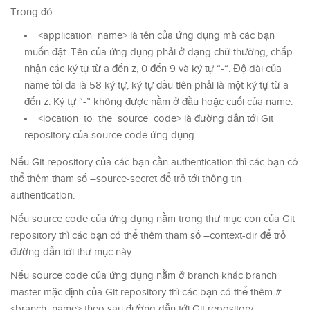
Trong đó:
<application_name> là tên của ứng dụng mà các bạn
muốn đặt. Tên của ứng dụng phải ở dạng chữ thường, chấp
nhận các ký tự từ a đến z, 0 đến 9 và ký tự “-“. Độ dài của
name tối đa là 58 ký tự, ký tự đầu tiên phải là một ký tự từ a
đến z. Ký tự “-” không được nằm ở đầu hoặc cuối của name.
<location_to_the_source_code> là đường dẫn tới Git
repository của source code ứng dụng.
Nếu Git repository của các bạn cần authentication thì các bạn có
thể thêm tham số –source-secret để trỏ tới thông tin
authentication.
Nếu source code của ứng dụng nằm trong thư mục con của Git
repository thì các bạn có thể thêm tham số –context-dir để trỏ
đường dẫn tới thư mục này.
Nếu source code của ứng dụng nằm ở branch khác branch
master mặc định của Git repository thì các bạn có thể thêm #
<branch_name> theo sau đường dẫn tới Git repository.