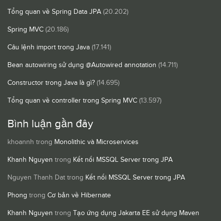
Tổng quan về Spring Data JPA
(20.202)
Spring MVC
(20.186)
Câu lệnh import trong Java
(17.141)
Bean autowiring sử dụng @Autowired annotation
(14.711)
Constructor trong Java là gì?
(14.695)
Tổng quan về controller trong Spring MVC
(13.597)
Bình luận gần đây
khoannh
trong
Monolithic và Microservices
Khanh Nguyen
trong
Kết nối MSSQL Server trong JPA
Nguyen Thanh Dat
trong
Kết nối MSSQL Server trong JPA
Phong
trong
Cơ bản về Hibernate
Khanh Nguyen
trong
Tạo ứng dụng Jakarta EE sử dụng Maven