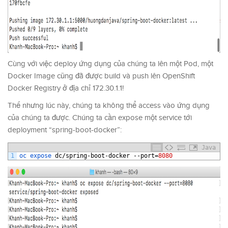
Cùng với việc deploy ứng dụng của chúng ta lên một Pod, một
Docker Image cũng đã được build và push lên OpenShift
Docker Registry ở địa chỉ
172.30.1.1!
Thế nhưng lúc này, chúng ta không thể access vào ứng dụng
của chúng ta được. Chúng ta cần expose một service tới
deployment “spring-boot-docker”:
Java
1
oc 
expose 
dc
/
spring
-
boot
-
docker
--
port
=
8080