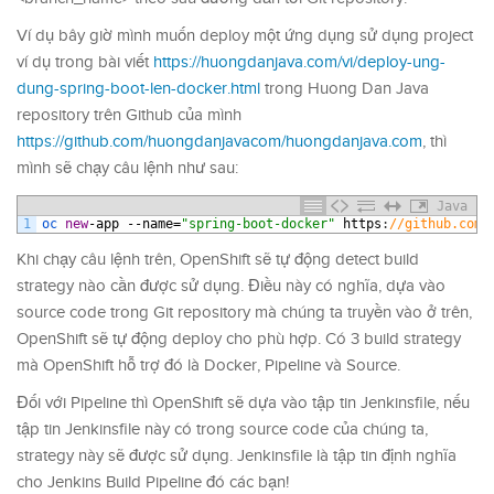
Ví dụ bây giờ mình muốn deploy một ứng dụng sử dụng project
ví dụ trong bài viết
https://huongdanjava.com/vi/deploy-ung-
dung-spring-boot-len-docker.html
trong Huong Dan Java
repository trên Github của mình
https://github.com/huongdanjavacom/huongdanjava.com
, thì
mình sẽ chạy câu lệnh như sau:
Java
1
oc 
new
-
app
--
name
=
"spring-boot-docker"
https
:
//github.com/
Khi chạy câu lệnh trên, OpenShift sẽ tự động detect build
strategy nào cần được sử dụng. Điều này có nghĩa, dựa vào
source code trong Git repository mà chúng ta truyền vào ở trên,
OpenShift sẽ tự động deploy cho phù hợp. Có 3 build strategy
mà OpenShift hỗ trợ đó là Docker, Pipeline và Source.
Đối với Pipeline thì OpenShift sẽ dựa vào tập tin Jenkinsfile, nếu
tập tin Jenkinsfile này có trong source code của chúng ta,
strategy này sẽ được sử dụng. Jenkinsfile là tập tin định nghĩa
cho Jenkins Build Pipeline đó các bạn!