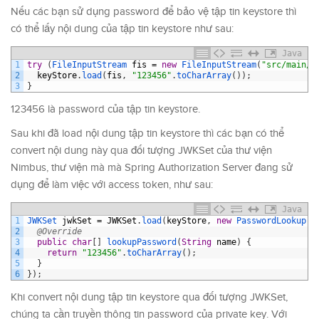
Nếu các bạn sử dụng password để bảo vệ tập tin keystore thì
có thể lấy nội dung của tập tin keystore như sau:
Java
1
try
(
FileInputStream 
fis
=
new
FileInputStream
(
"src/main/r
2
keyStore
.
load
(
fis
,
"123456"
.
toCharArray
(
)
)
;
3
}
123456 là password của tập tin keystore.
Sau khi đã load nội dung tập tin keystore thì các bạn có thể
convert nội dung này qua đối tượng JWKSet của thư viện
Nimbus, thư viện mà mà Spring Authorization Server đang sử
dụng để làm việc với access token, như sau:
Java
1
JWKSet 
jwkSet
=
JWKSet
.
load
(
keyStore
,
new
PasswordLookup
(
)
2
@Override
3
public
char
[
]
lookupPassword
(
String
name
)
{
4
return
"123456"
.
toCharArray
(
)
;
5
}
6
}
)
;
Khi convert nội dung tập tin keystore qua đối tượng JWKSet,
chúng ta cần truyền thông tin password của private key. Với