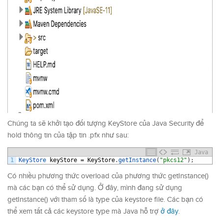
Chúng ta sẽ khởi tạo đối tượng KeyStore của Java Security để
hold thông tin của tập tin .pfx như sau:
Java
1
KeyStore 
keyStore
=
KeyStore
.
getInstance
(
"pkcs12"
)
;
Có nhiều phương thức overload của phương thức getInstance()
mà các bạn có thể sử dụng. Ở đây, mình đang sử dụng
getInstance() với tham số là type của keystore file. Các bạn có
thể xem tất cả các keystore type mà Java hỗ trợ
ở đây
.