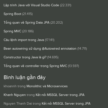
Lập trình Java với Visual Studio Code
(22.331)
Spring Boot
(21.415)
Tổng quan về Spring Data JPA
(20.202)
Spring MVC
(20.186)
Câu lệnh import trong Java
(17.141)
Bean autowiring sử dụng @Autowired annotation
(14.711)
Constructor trong Java là gì?
(14.695)
Tổng quan về controller trong Spring MVC
(13.597)
Bình luận gần đây
khoannh
trong
Monolithic và Microservices
Khanh Nguyen
trong
Kết nối MSSQL Server trong JPA
Nguyen Thanh Dat
trong
Kết nối MSSQL Server trong JPA