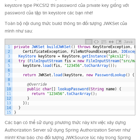
keystore type PKCS12 thì password của private key giống với
password của tập tin keystore các bạn nhé!
Toàn bộ nội dung thức build thông tin đối tượng JWKSet của
mình như sau:
Java
1
private
JWKSet 
buildJWKSet
(
)
throws
KeyStoreException
,
No
2
CertificateException
,
FileNotFoundException
,
IOExcept
3
KeyStore 
keyStore
=
KeyStore
.
getInstance
(
"pkcs12"
)
;
4
try
(
FileInputStream 
fis
=
new
FileInputStream
(
"src/mai
5
keyStore
.
load
(
fis
,
"123456"
.
toCharArray
(
)
)
;
6
7
return
JWKSet
.
load
(
keyStore
,
new
PasswordLookup
(
)
{
8
9
@Override
10
public
char
[
]
lookupPassword
(
String
name
)
{
11
return
"123456"
.
toCharArray
(
)
;
12
}
13
}
)
;
14
}
15
}
Các bạn có thể sử dụng phương thức này khi việc xây dựng
Authorization Server sử dụng Spring Authorization Server như
mình! Khai báo cho đối tượng JWKSource lúc này trong Spring