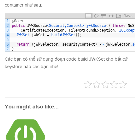
container như sau:
Java
1
@Bean
2
public
JWKSource
<SecurityContext>
jwkSource
(
)
throws
NoSuc
3
CertificateException
,
FileNotFoundException
,
IOExcepti
4
JWKSet 
jwkSet
=
buildJWKSet
(
)
;
5
6
return
(
jwkSelector
,
securityContext
)
-
>
jwkSelector
.
sel
7
}
Các bạn có thể sử dụng đoạn code build JWKSet cho bất cứ
keystore nào các bạn nhé!
You might also like...