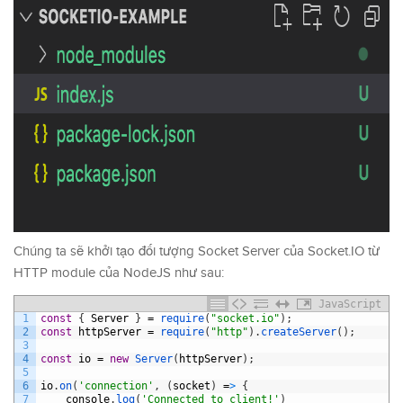
Chúng ta sẽ khởi tạo đối tượng Socket Server của Socket.IO từ
HTTP module của NodeJS như sau:
JavaScript
1
const
{
Server
}
=
require
(
"socket.io"
)
;
2
const
httpServer
=
require
(
"http"
)
.
createServer
(
)
;
3
4
const
io
=
new
Server
(
httpServer
)
;
5
6
io
.
on
(
'connection'
,
(
socket
)
=
>
{
7
console
.
log
(
'Connected to client!'
)