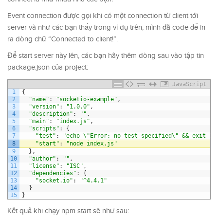
Event connection được gọi khi có một connection từ client tới
server và như các bạn thấy trong ví dụ trên, mình đã code để in
ra dòng chữ “Connected to client!”.
Để start server này lên, các bạn hãy thêm dòng sau vào tập tin
package.json của project:
JavaScript
1
{
2
"name"
:
"socketio-example"
,
3
"version"
:
"1.0.0"
,
4
"description"
:
""
,
5
"main"
:
"index.js"
,
6
"scripts"
:
{
7
"test"
:
"echo \"Error: no test specified\" && exit 1"
8
"start"
:
"node index.js"
9
}
,
10
"author"
:
""
,
11
"license"
:
"ISC"
,
12
"dependencies"
:
{
13
"socket.io"
:
"^4.4.1"
14
}
15
}
Kết quả khi chạy npm start sẽ như sau: