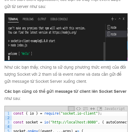
gửi từ server như sau:
Như các bạn thấy, chúng ta sử dụng phương thức emit() của đối
tượng Socket với 2 tham số là event name và data cần gửi để
gửi message từ Socket Server xuống client.
Các bạn cũng có thể gửi message từ client lên Socket Server
như sau:
JavaScript
1
const
{
io
}
=
require
(
"socket.io-client"
)
;
2
3
const
socket
=
io
(
"http://localhost:8080"
,
{
autoConnect
:
4
5
socket
.
onAny
(
(
event
,
.
.
.
args
)
=
>
{