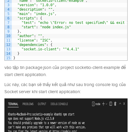
2
"name"
:
"socketio-client-example"
,
3
"version"
:
"1.0.0"
,
4
"description"
:
""
,
5
"main"
:
"index.js"
,
6
"scripts"
:
{
7
"test"
:
"echo \"Error: no test specified\" && exit 1"
8
"start"
:
"node index.js"
9
}
,
10
"author"
:
""
,
11
"license"
:
"ISC"
,
12
"dependencies"
:
{
13
"socket.io-client"
:
"^4.4.1"
14
}
15
}
vào tập tin package.json của project socketio-client-example để
start client application.
Lúc này, các bạn sẽ thấy kết quả như sau trong console log của
Socket server khi start client application: