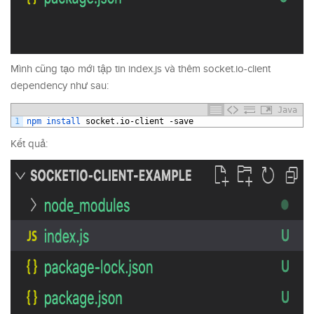
Mình cũng tạo mới tập tin index.js và thêm socket.io-client
dependency như sau:
Java
1
npm 
install 
socket
.
io
-
client
-
save
Kết quả: