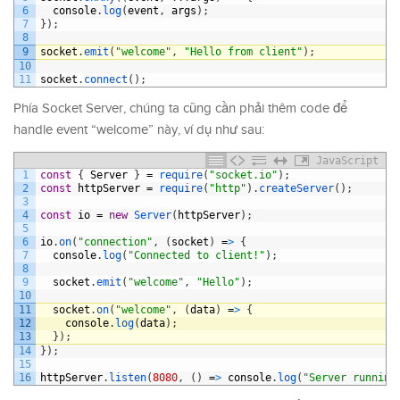
6
console
.
log
(
event
,
args
)
;
7
}
)
;
8
9
socket
.
emit
(
"welcome"
,
"Hello from client"
)
;
10
11
socket
.
connect
(
)
;
Phía Socket Server, chúng ta cũng cần phải thêm code để
handle event “welcome” này, ví dụ như sau:
JavaScript
1
const
{
Server
}
=
require
(
"socket.io"
)
;
2
const
httpServer
=
require
(
"http"
)
.
createServer
(
)
;
3
4
const
io
=
new
Server
(
httpServer
)
;
5
6
io
.
on
(
"connection"
,
(
socket
)
=
>
{
7
console
.
log
(
"Connected to client!"
)
;
8
9
socket
.
emit
(
"welcome"
,
"Hello"
)
;
10
11
socket
.
on
(
"welcome"
,
(
data
)
=
>
{
12
console
.
log
(
data
)
;
13
}
)
;
14
}
)
;
15
16
httpServer
.
listen
(
8080
,
(
)
=
>
console
.
log
(
"Server running