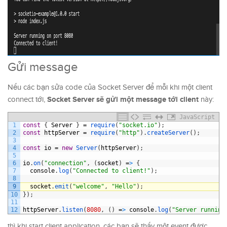
Gửi message
Nếu các bạn sửa code của Socket Server để mỗi khi một client
Socket Server sẽ gửi một message tới client
connect tới,
này:
JavaScript
1
const
{
Server
}
=
require
(
"socket.io"
)
;
2
const
httpServer
=
require
(
"http"
)
.
createServer
(
)
;
3
4
const
io
=
new
Server
(
httpServer
)
;
5
6
io
.
on
(
"connection"
,
(
socket
)
=
>
{
7
console
.
log
(
"Connected to client!"
)
;
8
9
socket
.
emit
(
"welcome"
,
"Hello"
)
;
10
}
)
;
11
12
httpServer
.
listen
(
8080
,
(
)
=
>
console
.
log
(
"Server running
thì khi start client application, các bạn sẽ thấy một event được