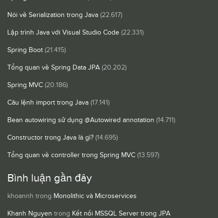
Nói về Serialization trong Java
(22.617)
Lập trình Java với Visual Studio Code
(22.331)
Spring Boot
(21.415)
Tổng quan về Spring Data JPA
(20.202)
Spring MVC
(20.186)
Câu lệnh import trong Java
(17.141)
Bean autowiring sử dụng @Autowired annotation
(14.711)
Constructor trong Java là gì?
(14.695)
Tổng quan về controller trong Spring MVC
(13.597)
Bình luận gần đây
khoannh
trong
Monolithic và Microservices
Khanh Nguyen
trong
Kết nối MSSQL Server trong JPA