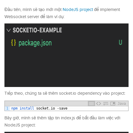
Đầu tiên, mình sẽ tạo mới một
NodeJS project
để implement
Websocket server để làm ví dụ:
Tiếp theo, chúng ta sẽ thêm socket.io dependency vào project:
Java
1
npm 
install 
socket
.
io
-
save
Bây giờ, mình sẽ thêm tập tin index.js để bắt đầu làm việc với
NodeJS project: