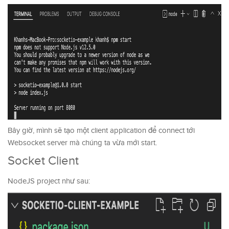
Bây giờ, mình sẽ tạo một client application để connect tới
Websocket server mà chúng ta vừa mới start.
Socket Client
NodeJS project như sau: