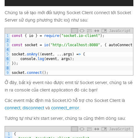
Chúng ta sẽ tạo mới đối tượng Socket Client connect tới Socket
Server sử dụng phương thức io() như sau:
JavaScript
1
const
{
io
}
=
require
(
"socket.io-client"
)
;
2
3
const
socket
=
io
(
"http://localhost:8080"
,
{
autoConnect
:
4
5
socket
.
onAny
(
(
event
,
.
.
.
args
)
=
>
{
6
console
.
log
(
event
,
args
)
;
7
}
)
;
8
9
socket
.
connect
(
)
;
Ở đây, bất kỳ event nào được emit từ Socket server, chúng ta sẽ
in ra console của client application đó các bạn!
Các event mặc định mà Socket.IO hỗ trợ cho Socket Client là
connect
,
disconnect
và
connect_error
.
Tương tự như khi start server, chúng ta cũng thêm dòng sau:
JavaScript
1
{