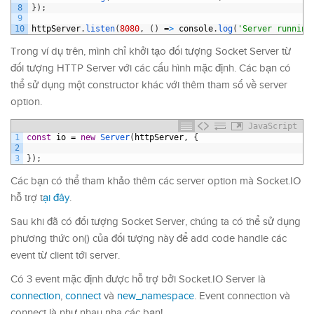
8
}
)
;
9
10
httpServer
.
listen
(
8080
,
(
)
=
>
console
.
log
(
'Server running
Trong ví dụ trên, mình chỉ khởi tạo đối tượng Socket Server từ
đối tượng HTTP Server với các cấu hình mặc định. Các bạn có
thể sử dụng một constructor khác với thêm tham số về server
option.
JavaScript
1
const
io
=
new
Server
(
httpServer
,
{
2
3
}
)
;
Các bạn có thể tham khảo thêm các server option mà Socket.IO
hỗ trợ t
ại đây
.
Sau khi đã có đối tượng Socket Server, chúng ta có thể sử dụng
phương thức on() của đối tượng này để add code handle các
event từ client tới server.
Có 3 event mặc định được hỗ trợ bởi Socket.IO Server là
connection
,
connect
và
new_namespace
. Event connection và
connect là như nhau nha các bạn!