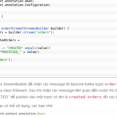
xt
.
annotation
.
Bean
;
xt
.
annotation
.
Configuration
;
{
orderStream
(
StreamsBuilder 
builder
)
{
rs
=
builder
.
stream
(
"orders"
)
;
tedOrders
=
-
>
"CREATED"
.
equals
(
value
)
)
"PROCESSED_"
+
value
)
;
ders"
)
;
order
ss StreamBuilder để nhận các message từ Apache Kafka topic
ủa class KStream. Sau khi nhận các message liên quan đến order thì c
created-orders
ATED” để publish vào một topic có tên là
, đó các 
ạn có thể sử dụng, các bạn nhé: