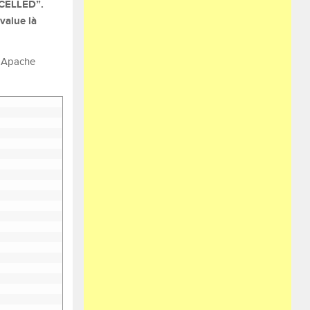
NCELLED”.
value là
o Apache