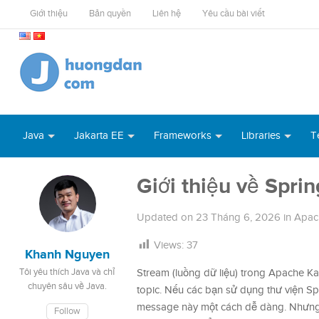
Giới thiệu
Bản quyền
Liên hệ
Yêu cầu bài viết
Java
Jakarta EE
Frameworks
Libraries
T
Giới thiệu về Spri
Updated on
23 Tháng 6, 2026
in
Apac
Views:
37
Khanh Nguyen
Tôi yêu thích Java và chỉ
Stream (luồng dữ liệu) trong Apache Ka
chuyên sâu về Java.
topic. Nếu các bạn sử dụng thư viện Sp
message này một cách dễ dàng. Nhưng 
Follow