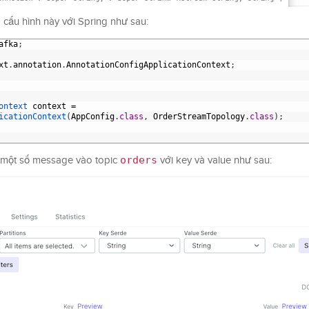
 cấu hình này với Spring như sau:
afka
;
xt
.
annotation
.
AnnotationConfigApplicationContext
;
ontext 
context
=
icationContext
(
AppConfig
.
class
,
OrderStreamTopology
.
class
)
;
orders
h một số message vào topic
với key và value như sau: