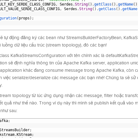
ULT_KEY_SERDE_CLASS_CONFIG
,
Serdes
.
String
(
)
.
getClass
(
)
.
getName
(
)
ULT_VALUE_SERDE_CLASS_CONFIG
,
Serdes
.
String
(
)
.
getClass
(
)
.
getName
guration
(
props
)
;
ẽ tự động đăng ký các bean như StreamsBuilderFactoryBean, KafkaS
i luồng dữ liệu cấu trúc (stream topology), đó các bạn!
lass KafkaStreamsConfiguration với tên chính xác là defaultKafkaSt
on sẽ định nghĩa thông tin của Apache Kafka server, application uni
ác application khác đang consume message trong Apache Kafka, còn c
ến việc serialize/deserialize các message các bạn nhé! Chúng ta sẽ sử
y.
stream topology từ lúc ứng dụng nhận các message, filter hoặc transf
t quả như thế nào. Trong ví dụ này thì mình sẽ publish kết quả vào
như sau:
afka
;
StreamsBuilder
;
kstream
.
KStream
;