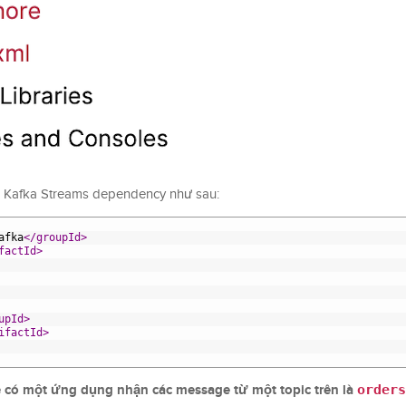
e Kafka Streams dependency như sau:
afka
</groupId>
factId>
upId>
ifactId>
sẽ có một ứng dụng nhận các message từ một topic trên là
orders