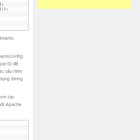
)
;
(
)
)
;
treams,
reamsConfig.
que ID để
ác cấu hình
 dụng String
orm các
 một Apache