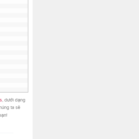
s
, dưới dạng
húng ta sẽ
bạn!