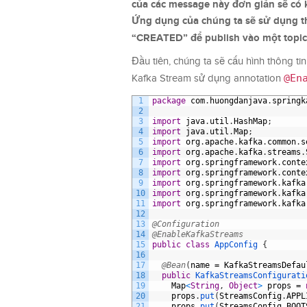
của các message này đơn giản sẽ có k
Ứng dụng của chúng ta sẽ sử dụng thư
“CREATED” để publish vào một topic
Đầu tiên, chúng ta sẽ cấu hình thông 
@En
Kafka Stream sử dụng annotation
1
package
com
.
huongdanjava
.
springk
2
3
import
java
.
util
.
HashMap
;
4
import
java
.
util
.
Map
;
5
import
org
.
apache
.
kafka
.
common
.
s
6
import
org
.
apache
.
kafka
.
streams
.
7
import
org
.
springframework
.
conte
8
import
org
.
springframework
.
conte
9
import
org
.
springframework
.
kafka
10
import
org
.
springframework
.
kafka
11
import
org
.
springframework
.
kafka
12
13
@Configuration
14
@EnableKafkaStreams
15
public
class
AppConfig
{
16
17
@Bean
(
name
=
KafkaStreamsDefau
18
public
KafkaStreamsConfigurati
19
Map
<
String
,
Object
>
props
=
20
props
.
put
(
StreamsConfig
.
APPL
21
props
.
put
(
StreamsConfig
.
BOOT