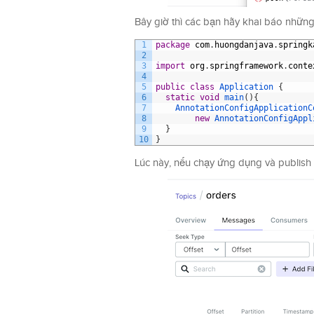
Bây giờ thì các bạn hãy khai báo những
1
package
com
.
huongdanjava
.
springk
2
3
import
org
.
springframework
.
conte
4
5
public
class
Application
{
6
static
void
main
(
)
{
7
AnnotationConfigApplicationC
8
new
AnnotationConfigAppl
9
}
10
}
Lúc này, nếu chạy ứng dụng và publis