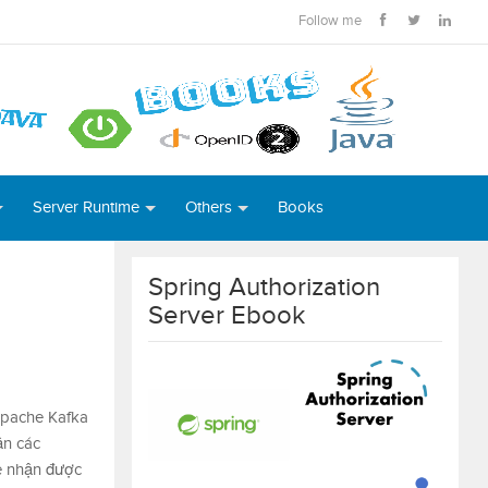
Follow me
Server Runtime
Others
Books
Spring Authorization
Server Ebook
 Apache Kafka
ận các
e nhận được