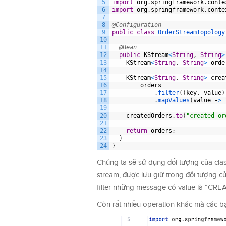
5
import
org
.
springframework
.
conte
6
import
org
.
springframework
.
conte
7
8
@Configuration
9
public
class
OrderStreamTopology
10
11
@Bean
12
public
KStream
<
String
,
String
>
13
KStream
<
String
,
String
>
orde
14
15
KStream
<
String
,
String
>
crea
16
orders
17
.
filter
(
(
key
,
value
)
18
.
mapValues
(
value
-
>
19
20
createdOrders
.
to
(
"created-or
21
22
return
orders
;
23
}
24
}
Chúng ta sẽ sử dụng đối tượng của cla
stream, được lưu giữ trong đối tượng c
filter những message có value là “CRE
Còn rất nhiều operation khác mà các b