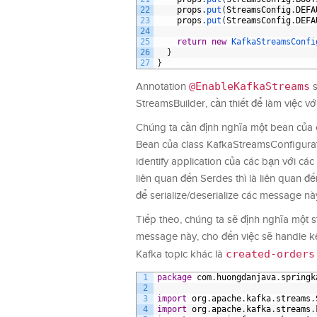
22
props
.
put
(
StreamsConfig
.
DEFA
23
props
.
put
(
StreamsConfig
.
DEFA
24
25
return
new
KafkaStreamsConfi
26
}
27
}
@EnableKafkaStreams
Annotation
s
StreamsBuilder, cần thiết để làm việc vớ
Chúng ta cần định nghĩa một bean của c
Bean của class KafkaStreamsConfigurati
identify application của các bạn với c
liên quan đến Serdes thì là liên quan đ
để serialize/deserialize các message nà
Tiếp theo, chúng ta sẽ định nghĩa một 
message này, cho đến việc sẽ handle kế
created-orders
Kafka topic khác là
1
package
com
.
huongdanjava
.
springk
2
3
import
org
.
apache
.
kafka
.
streams
.
4
import
org
.
apache
.
kafka
.
streams
.