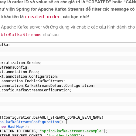
ey là order ID và value sẽ có các giá trị là “CREATED” hoặc “CA
 viện Spring for Apache Kafka Streams để filter các message có 
 khác tên là
created-order
, các bạn nhé!
tin Apache Kafka server với ứng dụng và enable các cấu hình dành ch
ableKafkaStreams
như sau:
afka
;
erialization
.
Serdes
;
StreamsConfig
;
xt
.
annotation
.
Bean
;
xt
.
annotation
.
Configuration
;
.
annotation
.
EnableKafkaStreams
;
.
annotation
.
KafkaStreamsDefaultConfiguration
;
.
config
.
KafkaStreamsConfiguration
;
ltConfiguration
.
DEFAULT_STREAMS_CONFIG_BEAN_NAME
)
on 
kafkaStreamsConfiguration
(
)
{
new
HashMap
(
)
;
ICATION_ID_CONFIG
,
"spring-kafka-streams-example"
)
;
STRAP_SERVERS_CONFIG
,
"localhost:9092"
)
;