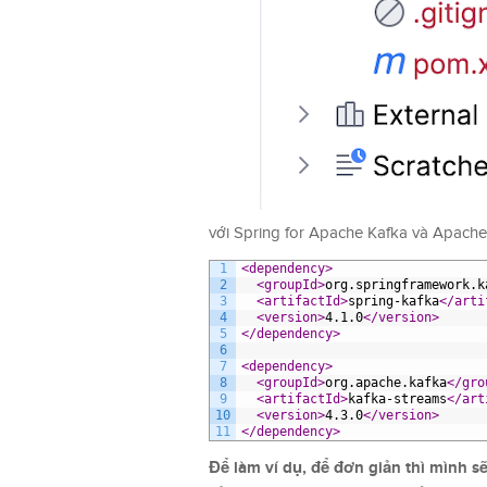
với Spring for Apache Kafka và Apach
1
<dependency>
2
<groupId>
org.springframework.k
3
<artifactId>
spring-kafka
</arti
4
<version>
4.1.0
</version>
5
</dependency>
6
7
<dependency>
8
<groupId>
org.apache.kafka
</gro
9
<artifactId>
kafka-streams
</art
10
<version>
4.3.0
</version>
11
</dependency>
Để làm ví dụ, để đơn giản thì mình 