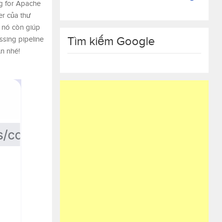
ng for Apache
er của thư
 nó còn giúp
Tìm kiếm Google
ssing pipeline
ạn nhé!