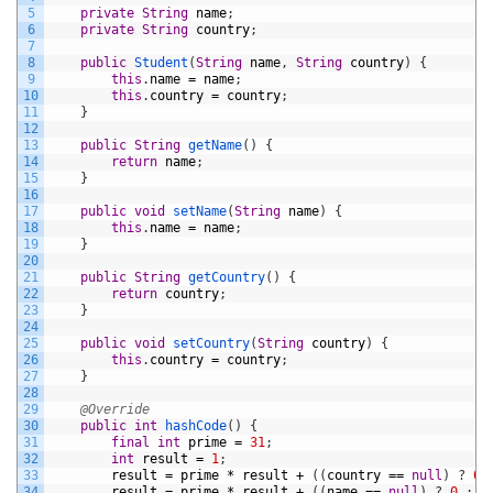
5
private
String
name
;
6
private
String
country
;
7
8
public
Student
(
String
name
,
String
country
)
{
9
this
.
name
=
name
;
10
this
.
country
=
country
;
11
}
12
13
public
String
getName
(
)
{
14
return
name
;
15
}
16
17
public
void
setName
(
String
name
)
{
18
this
.
name
=
name
;
19
}
20
21
public
String
getCountry
(
)
{
22
return
country
;
23
}
24
25
public
void
setCountry
(
String
country
)
{
26
this
.
country
=
country
;
27
}
28
29
@Override
30
public
int
hashCode
(
)
{
31
final
int
prime
=
31
;
32
int
result
=
1
;
33
result
=
prime
*
result
+
(
(
country
==
null
)
?
0
34
result
=
prime
*
result
+
(
(
name
==
null
)
?
0
:
n