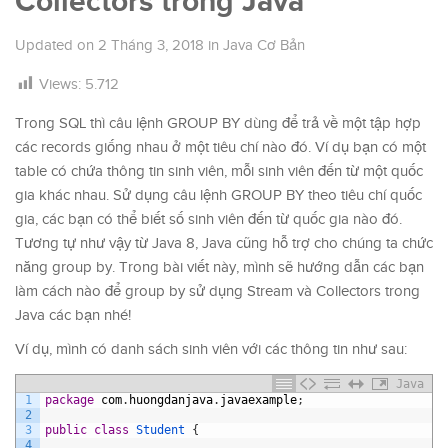
Collectors trong Java
Updated on
2 Tháng 3, 2018
in
Java Cơ Bản
Views:
5.712
Trong SQL thì câu lệnh GROUP BY dùng để trả về một tập hợp
các records giống nhau ở một tiêu chí nào đó. Ví dụ bạn có một
table có chứa thông tin sinh viên, mỗi sinh viên đến từ một quốc
gia khác nhau. Sử dụng câu lệnh GROUP BY theo tiêu chí quốc
gia, các bạn có thể biết số sinh viên đến từ quốc gia nào đó.
Tương tự như vậy từ Java 8, Java cũng hỗ trợ cho chúng ta chức
năng group by. Trong bài viết này, mình sẽ hướng dẫn các bạn
làm cách nào để group by sử dụng Stream và Collectors trong
Java các bạn nhé!
Ví dụ, mình có danh sách sinh viên với các thông tin như sau:
Java
1
package
com
.
huongdanjava
.
javaexample
;
2
3
public
class
Student
{
4