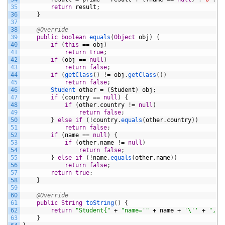
35
return
result
;
36
}
37
38
@Override
39
public
boolean
equals
(
Object
obj
)
{
40
if
(
this
==
obj
)
41
return
true
;
42
if
(
obj
==
null
)
43
return
false
;
44
if
(
getClass
(
)
!
=
obj
.
getClass
(
)
)
45
return
false
;
46
Student 
other
=
(
Student
)
obj
;
47
if
(
country
==
null
)
{
48
if
(
other
.
country
!
=
null
)
49
return
false
;
50
}
else
if
(
!
country
.
equals
(
other
.
country
)
)
51
return
false
;
52
if
(
name
==
null
)
{
53
if
(
other
.
name
!
=
null
)
54
return
false
;
55
}
else
if
(
!
name
.
equals
(
other
.
name
)
)
56
return
false
;
57
return
true
;
58
}
59
60
@Override
61
public
String
toString
(
)
{
62
return
"Student{"
+
"name='"
+
name
+
'\''
+
", c
63
}