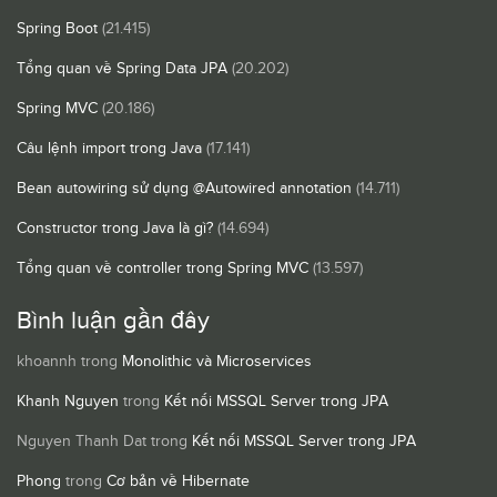
Spring Boot
(21.415)
Tổng quan về Spring Data JPA
(20.202)
Spring MVC
(20.186)
Câu lệnh import trong Java
(17.141)
Bean autowiring sử dụng @Autowired annotation
(14.711)
Constructor trong Java là gì?
(14.694)
Tổng quan về controller trong Spring MVC
(13.597)
Bình luận gần đây
khoannh
trong
Monolithic và Microservices
Khanh Nguyen
trong
Kết nối MSSQL Server trong JPA
Nguyen Thanh Dat
trong
Kết nối MSSQL Server trong JPA
Phong
trong
Cơ bản về Hibernate