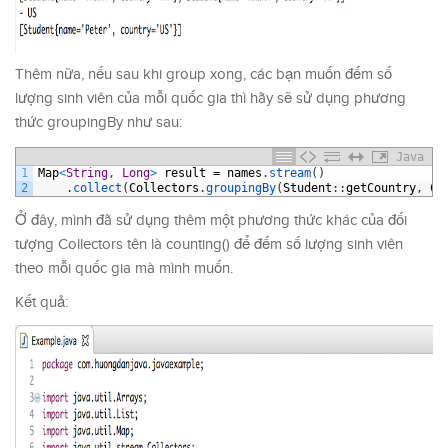
Thêm nữa, nếu sau khi group xong, các bạn muốn đếm số
lượng sinh viên của mỗi quốc gia thì hãy sẽ sử dụng phương
thức groupingBy như sau:
Java
1
Map
<
String
,
Long
>
result
=
names
.
stream
(
)
2
.
collect
(
Collectors
.
groupingBy
(
Student
:
:
getCountry
,
Co
Ở đây, mình đã sử dụng thêm một phương thức khác của đối
tượng Collectors tên là counting() để đếm số lượng sinh viên
theo mỗi quốc gia mà mình muốn.
Kết quả: