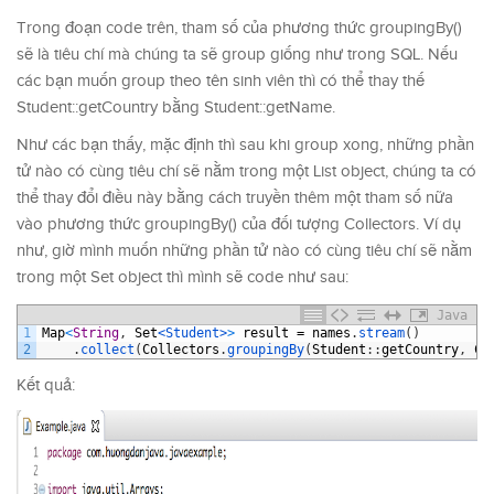
Trong đoạn code trên, tham số của phương thức groupingBy()
sẽ là tiêu chí mà chúng ta sẽ group giống như trong SQL. Nếu
các bạn muốn group theo tên sinh viên thì có thể thay thế
Student::getCountry bằng Student::getName.
Như các bạn thấy, mặc định thì sau khi group xong, những phần
tử nào có cùng tiêu chí sẽ nằm trong một List object, chúng ta có
thể thay đổi điều này bằng cách truyền thêm một tham số nữa
vào phương thức groupingBy() của đối tượng Collectors. Ví dụ
như, giờ mình muốn những phần tử nào có cùng tiêu chí sẽ nằm
trong một Set object thì mình sẽ code như sau:
Java
1
Map
<
String
,
Set
<Student>
>
result
=
names
.
stream
(
)
2
.
collect
(
Collectors
.
groupingBy
(
Student
:
:
getCountry
,
Co
Kết quả: