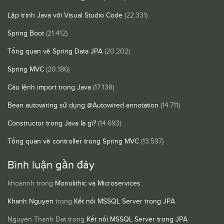
Lập trình Java với Visual Studio Code
(22.331)
Spring Boot
(21.412)
Tổng quan về Spring Data JPA
(20.202)
Spring MVC
(20.186)
Câu lệnh import trong Java
(17.138)
Bean autowiring sử dụng @Autowired annotation
(14.711)
Constructor trong Java là gì?
(14.693)
Tổng quan về controller trong Spring MVC
(13.597)
Bình luận gần đây
khoannh
trong
Monolithic và Microservices
Khanh Nguyen
trong
Kết nối MSSQL Server trong JPA
Nguyen Thanh Dat
trong
Kết nối MSSQL Server trong JPA