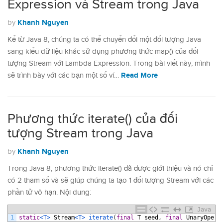
Expression và Stream trong Java
Khanh Nguyen
by
Kể từ Java 8, chúng ta có thể chuyển đổi một đối tượng Java
sang kiểu dữ liệu khác sử dụng phương thức map() của đối
tượng Stream với Lambda Expression. Trong bài viết này, mình
Read More
sẽ trình bày với các bạn một số ví…
Phương thức iterate() của đối
tượng Stream trong Java
Khanh Nguyen
by
Trong Java 8, phương thức iterate() đã được giới thiệu và nó chỉ
có 2 tham số và sẽ giúp chúng ta tạo 1 đối tượng Stream với các
phần tử vô hạn. Nội dung:
Java
1
static
<T>
Stream
<T>
iterate
(
final
T
seed
,
final
UnaryOpera