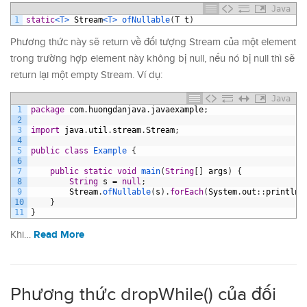
Java
1
static
<T>
Stream
<T>
ofNullable
(
T
t
)
Phương thức này sẽ return về đối tượng Stream của một element
trong trường hợp element này không bị null, nếu nó bị null thì sẽ
return lại một empty Stream. Ví dụ:
Java
1
package
com
.
huongdanjava
.
javaexample
;
2
3
import
java
.
util
.
stream
.
Stream
;
4
5
public
class
Example
{
6
7
public
static
void
main
(
String
[
]
args
)
{
8
String
s
=
null
;
9
Stream
.
ofNullable
(
s
)
.
forEach
(
System
.
out
:
:
println
)
10
}
11
}
Read More
Khi…
Phương thức dropWhile() của đối