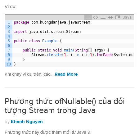
Ví dụ:
Java
1
package
com
.
huongdanjava
.
javastream
;
2
3
import
java
.
util
.
stream
.
Stream
;
4
5
public
class
Example
{
6
7
public
static
void
main
(
String
[
]
args
)
{
8
Stream
.
iterate
(
1
,
i
-
>
i
+
1
)
.
forEach
(
System
.
out
:
9
}
10
}
Read More
Khi chạy ví dụ trên, các…
Phương thức ofNullable() của đối
tượng Stream trong Java
Khanh Nguyen
by
Phương thức này được thêm mới từ Java 9.