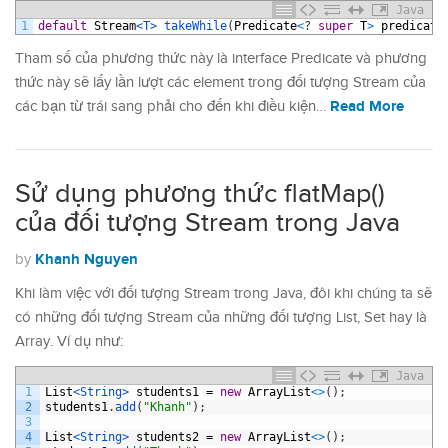
Java
1
default
Stream
<T>
takeWhile
(
Predicate
<
?
super
T
>
predicate
Tham số của phương thức này là interface Predicate và phương
thức này sẽ lấy lần lượt các element trong đối tượng Stream của
Read More
các bạn từ trái sang phải cho đến khi điều kiện…
Sử dụng phương thức flatMap()
của đối tượng Stream trong Java
Khanh Nguyen
by
Khi làm việc với đối tượng Stream trong Java, đôi khi chúng ta sẽ
có những đối tượng Stream của những đối tượng List, Set hay là
Array. Ví dụ như:
Java
1
List
<String>
students1
=
new
ArrayList
<
>
(
)
;
2
students1
.
add
(
"Khanh"
)
;
3
4
List
<String>
students2
=
new
ArrayList
<
>
(
)
;