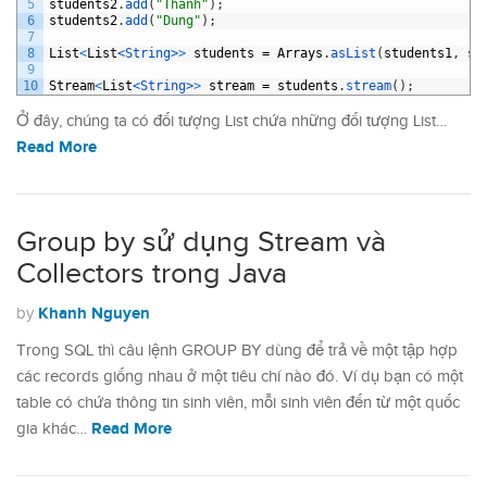
5
students2
.
add
(
"Thanh"
)
;
6
students2
.
add
(
"Dung"
)
;
7
8
List
<
List
<String>
>
students
=
Arrays
.
asList
(
students1
,
st
9
10
Stream
<
List
<String>
>
stream
=
students
.
stream
(
)
;
Ở đây, chúng ta có đối tượng List chứa những đối tượng List…
Read More
Group by sử dụng Stream và
Collectors trong Java
Khanh Nguyen
by
Trong SQL thì câu lệnh GROUP BY dùng để trả về một tập hợp
các records giống nhau ở một tiêu chí nào đó. Ví dụ bạn có một
table có chứa thông tin sinh viên, mỗi sinh viên đến từ một quốc
Read More
gia khác…