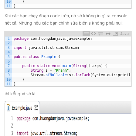
10
}
11
}
Khi các bạn chạy đoạn code trên, nó sẽ không in gì ra console
hết cả. Nhưng nếu các bạn chỉnh sửa biến s không phải null:
Java
1
package
com
.
huongdanjava
.
javaexample
;
2
3
import
java
.
util
.
stream
.
Stream
;
4
5
public
class
Example
{
6
7
public
static
void
main
(
String
[
]
args
)
{
8
String
s
=
"Khanh"
;
9
Stream
.
ofNullable
(
s
)
.
forEach
(
System
.
out
:
:
println
)
10
}
11
}
thì kết quả sẽ là: