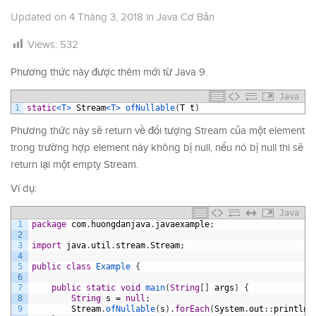
Updated on
4 Tháng 3, 2018
in
Java Cơ Bản
Views:
532
Phương thức này được thêm mới từ Java 9.
Java
1
static
<T>
Stream
<T>
ofNullable
(
T
t
)
Phương thức này sẽ return về đối tượng Stream của một element
trong trường hợp element này không bị null, nếu nó bị null thì sẽ
return lại một empty Stream.
Ví dụ:
Java
1
package
com
.
huongdanjava
.
javaexample
;
2
3
import
java
.
util
.
stream
.
Stream
;
4
5
public
class
Example
{
6
7
public
static
void
main
(
String
[
]
args
)
{
8
String
s
=
null
;
9
Stream
.
ofNullable
(
s
)
.
forEach
(
System
.
out
:
:
println
)