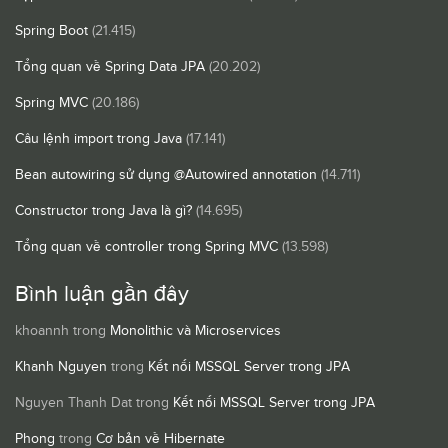
Spring Boot
(21.415)
Tổng quan về Spring Data JPA
(20.202)
Spring MVC
(20.186)
Câu lệnh import trong Java
(17.141)
Bean autowiring sử dụng @Autowired annotation
(14.711)
Constructor trong Java là gì?
(14.695)
Tổng quan về controller trong Spring MVC
(13.598)
Bình luận gần đây
khoannh
trong
Monolithic và Microservices
Khanh Nguyen
trong
Kết nối MSSQL Server trong JPA
Nguyen Thanh Dat
trong
Kết nối MSSQL Server trong JPA
Phong
trong
Cơ bản về Hibernate