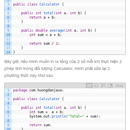
3
public
class
Calculator
{
4
5
public
int
total
(
int
a
,
int
b
)
{
6
return
a
+
b
;
7
}
8
9
public
double
average
(
int
a
,
int
b
)
{
10
int
sum
=
a
+
b
;
11
12
return
sum
/
2
;
13
}
14
}
Bây giờ, nếu mình muốn in ra tổng của 2 số mỗi khi thực hiện 2
phép tính trong đối tượng Calculator, mình phải sửa lại 2
phương thức này như sau:
Java
1
package
com
.
huongdanjava
;
2
3
public
class
Calculator
{
4
5
public
int
total
(
int
a
,
int
b
)
{
6
int
sum
=
a
+
b
;
7
System
.
out
.
println
(
"Total="
+
sum
)
;
8
9
return
sum
;
10
}