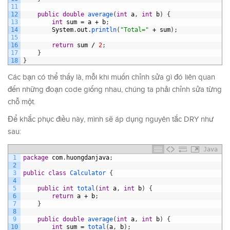
11
12
public
double
average
(
int
a
,
int
b
)
{
13
int
sum
=
a
+
b
;
14
System
.
out
.
println
(
"Total="
+
sum
)
;
15
16
return
sum
/
2
;
17
}
18
}
Các bạn có thể thấy là, mỗi khi muốn chỉnh sửa gì đó liên quan
đến những đoạn code giống nhau, chúng ta phải chỉnh sửa từng
chỗ một.
Để khắc phục điều này, mình sẽ áp dụng nguyên tắc DRY như
sau:
Java
1
package
com
.
huongdanjava
;
2
3
public
class
Calculator
{
4
5
public
int
total
(
int
a
,
int
b
)
{
6
return
a
+
b
;
7
}
8
9
public
double
average
(
int
a
,
int
b
)
{
10
int
sum
=
total
(
a
,
b
)
;