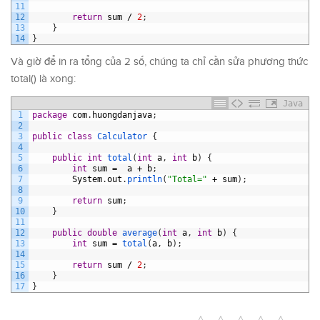
11
12
return
sum
/
2
;
13
}
14
}
Và giờ để in ra tổng của 2 số, chúng ta chỉ cần sửa phương thức
total() là xong:
Java
1
package
com
.
huongdanjava
;
2
3
public
class
Calculator
{
4
5
public
int
total
(
int
a
,
int
b
)
{
6
int
sum
=
a
+
b
;
7
System
.
out
.
println
(
"Total="
+
sum
)
;
8
9
return
sum
;
10
}
11
12
public
double
average
(
int
a
,
int
b
)
{
13
int
sum
=
total
(
a
,
b
)
;
14
15
return
sum
/
2
;
16
}
17
}