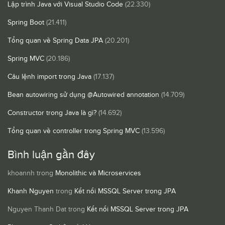
Lập trình Java với Visual Studio Code
(22.330)
Spring Boot
(21.411)
Tổng quan về Spring Data JPA
(20.201)
Spring MVC
(20.186)
Câu lệnh import trong Java
(17.137)
Bean autowiring sử dụng @Autowired annotation
(14.709)
Constructor trong Java là gì?
(14.692)
Tổng quan về controller trong Spring MVC
(13.596)
Bình luận gần đây
khoannh
trong
Monolithic và Microservices
Khanh Nguyen
trong
Kết nối MSSQL Server trong JPA
Nguyen Thanh Dat
trong
Kết nối MSSQL Server trong JPA