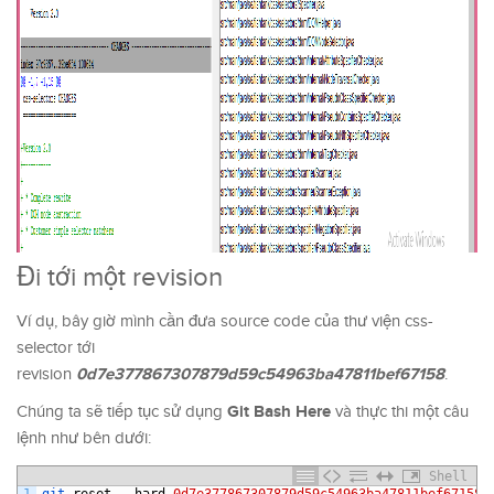
Đi tới một revision
Ví dụ, bây giờ mình cần đưa source code của thư viện css-
selector tới
0d7e377867307879d59c54963ba47811bef67158
revision
.
Git Bash Here
Chúng ta sẽ tiếp tục sử dụng
và thực thi một câu
lệnh như bên dưới:
Shell
1
git 
reset
--
hard
0d7e377867307879d59c54963ba47811bef67158