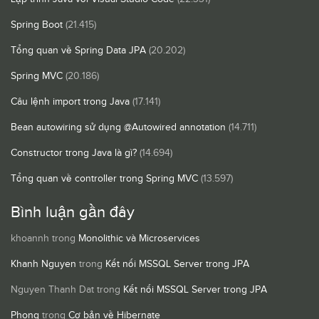
Spring Boot
(21.415)
Tổng quan về Spring Data JPA
(20.202)
Spring MVC
(20.186)
Câu lệnh import trong Java
(17.141)
Bean autowiring sử dụng @Autowired annotation
(14.711)
Constructor trong Java là gì?
(14.694)
Tổng quan về controller trong Spring MVC
(13.597)
Bình luận gần đây
khoannh
trong
Monolithic và Microservices
Khanh Nguyen
trong
Kết nối MSSQL Server trong JPA
Nguyen Thanh Dat
trong
Kết nối MSSQL Server trong JPA
Phong
trong
Cơ bản về Hibernate