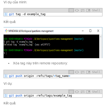
Ví dụ của mình:
Shell
1
git 
tag
-
d
example_tag
Kết quả:
Xóa tag này trên remote repository:
Shell
1
git 
push 
origin
:
refs
/
tags
/
<
tag_name
>
Ví dụ:
Shell
1
git 
push 
origin
:
refs
/
tags
/
example_tag
Kết quả: