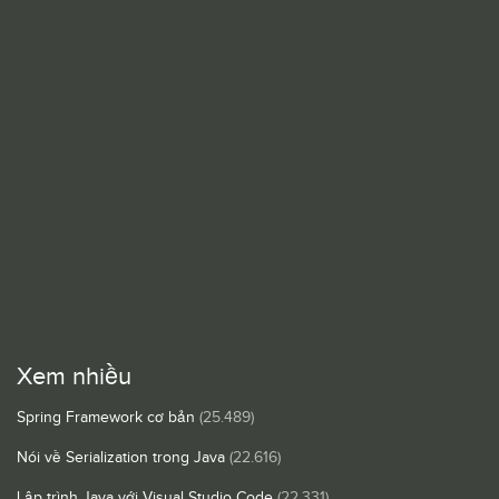
Xem nhiều
Spring Framework cơ bản
(25.489)
Nói về Serialization trong Java
(22.616)
Lập trình Java với Visual Studio Code
(22.331)