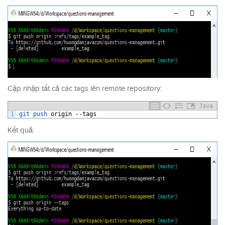
Cập nhập tất cả các tags lên remote repository:
Java
1
git 
push 
origin
--
tags
Kết quả: