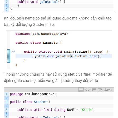
7
public
void
goToSchool
(
)
{
8
}
9
}
Khi đó, biến name có thể sử dụng được mà không cần khởi tạo
bất kỳ đối tượng Student nào:
static
final
Thông thường chúng ta hay sử dụng
và
modifier để
định nghĩa cho một biến với giá trị không thay đổi, ví dụ
Java
1
package
com
.
huongdanjava
;
2
3
public
class
Student
{
4
5
public
static
final
String
NAME
=
"Khanh"
;
6
7
public
void
goToSchool
(
)
{