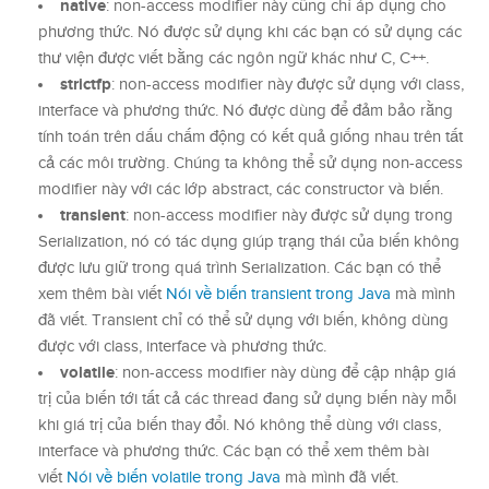
native
: non-access modifier này cũng chỉ áp dụng cho
phương thức. Nó được sử dụng khi các bạn có sử dụng các
thư viện được viết bằng các ngôn ngữ khác như C, C++.
strictfp
: non-access modifier này được sử dụng với class,
interface và phương thức. Nó được dùng để đảm bảo rằng
tính toán trên dấu chấm động có kết quả giống nhau trên tất
cả các môi trường. Chúng ta không thể sử dụng non-access
modifier này với các lớp abstract, các constructor và biến.
transient
: non-access modifier này được sử dụng trong
Serialization, nó có tác dụng giúp trạng thái của biến không
được lưu giữ trong quá trình Serialization. Các bạn có thể
xem thêm bài viết
Nói về biến transient trong Java
mà mình
đã viết. Transient chỉ có thể sử dụng với biến, không dùng
được với class, interface và phương thức.
volatile
: non-access modifier này dùng để cập nhập giá
trị của biến tới tất cả các thread đang sử dụng biến này mỗi
khi giá trị của biến thay đổi. Nó không thể dùng với class,
interface và phương thức. Các bạn có thể xem thêm bài
viết
Nói về biến volatile trong Java
mà mình đã viết.