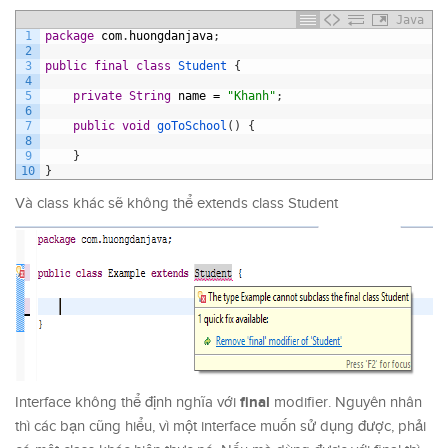
Java
1
package
com
.
huongdanjava
;
2
3
public
final
class
Student
{
4
5
private
String
name
=
"Khanh"
;
6
7
public
void
goToSchool
(
)
{
8
9
}
10
}
Và class khác sẽ không thể extends class Student
final
Interface không thể định nghĩa với
modifier. Nguyên nhân
thì các bạn cũng hiểu, vì một interface muốn sử dụng được, phải