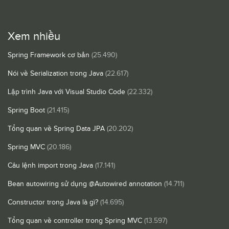
Xem nhiều
Spring Framework cơ bản
(25.490)
Nói về Serialization trong Java
(22.617)
Lập trình Java với Visual Studio Code
(22.332)
Spring Boot
(21.415)
Tổng quan về Spring Data JPA
(20.202)
Spring MVC
(20.186)
Câu lệnh import trong Java
(17.141)
Bean autowiring sử dụng @Autowired annotation
(14.711)
Constructor trong Java là gì?
(14.695)
Tổng quan về controller trong Spring MVC
(13.597)