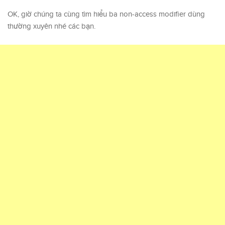
OK, giờ chúng ta cùng tìm hiểu ba non-access modifier dùng
thường xuyên nhé các bạn.