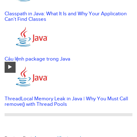
Classpath in Java: What It Is and Why Your Application
Can’t Find Classes
Câu lệnh package trong Java
ThreadLocal Memory Leak in Java | Why You Must Call
remove() with Thread Pools