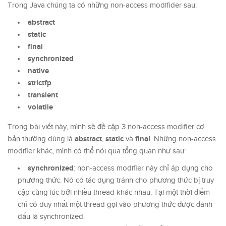
Trong Java chúng ta có những non-access modifider sau:
abstract
static
final
synchronized
native
strictfp
transient
volatile
Trong bài viết này, mình sẽ đề cập 3 non-access modifier cơ
abstract
static
final
bản thường dùng là
,
và
. Những non-access
modifier khác, mình có thể nói qua tổng quan như sau:
synchronized
: non-access modifier này chỉ áp dụng cho
phương thức. Nó có tác dụng tránh cho phương thức bị truy
cập cùng lúc bởi nhiều thread khác nhau. Tại một thời điểm
chỉ có duy nhất một thread gọi vào phương thức được đánh
dấu là synchronized.