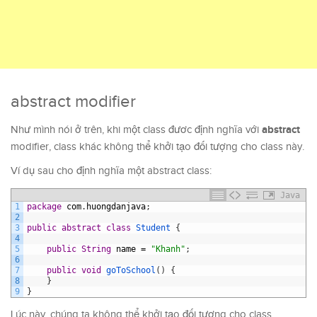
abstract modifier
abstract
Như mình nói ở trên, khi một class đươc định nghĩa với
modifier, class khác không thể khởi tạo đối tượng cho class này.
Ví dụ sau cho định nghĩa một abstract class:
Java
1
package
com
.
huongdanjava
;
2
3
public
abstract
class
Student
{
4
5
public
String
name
=
"Khanh"
;
6
7
public
void
goToSchool
(
)
{
8
}
9
}
Lúc này, chúng ta không thể khởi tạo đối tượng cho class