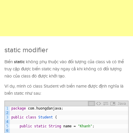
static modifier
static
Biến
không phụ thuộc vào đối tượng của class và có thể
truy cập được biến static này ngay cả khi không có đối tượng
nào của class đó được khởi tạo.
Ví dụ, mình có class Student với biến name được định nghĩa là
biến static như sau:
Java
1
package
com
.
huongdanjava
;
2
3
public
class
Student
{
4
5
public
static
String
name
=
"Khanh"
;
6