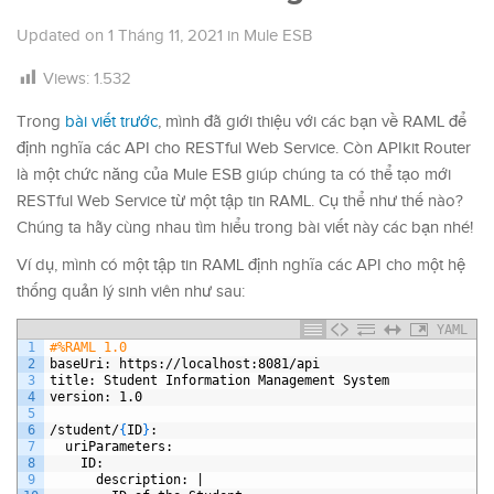
Updated on
1 Tháng 11, 2021
in
Mule ESB
Views:
1.532
Trong
bài viết trước
, mình đã giới thiệu với các bạn về RAML để
định nghĩa các API cho RESTful Web Service. Còn APIkit Router
là một chức năng của Mule ESB giúp chúng ta có thể tạo mới
RESTful Web Service từ một tập tin RAML. Cụ thể như thế nào?
Chúng ta hãy cùng nhau tìm hiểu trong bài viết này các bạn nhé!
Ví dụ, mình có một tập tin RAML định nghĩa các API cho một hệ
thống quản lý sinh viên như sau:
YAML
1
#%RAML 1.0
2
baseUri
: https
://localhost
:8081/api
3
title
: Student Information Management System
4
version
: 1.0
5
6
/student/
{
ID
}
:
7
uriParameters
:
8
ID
:
9
description
: |