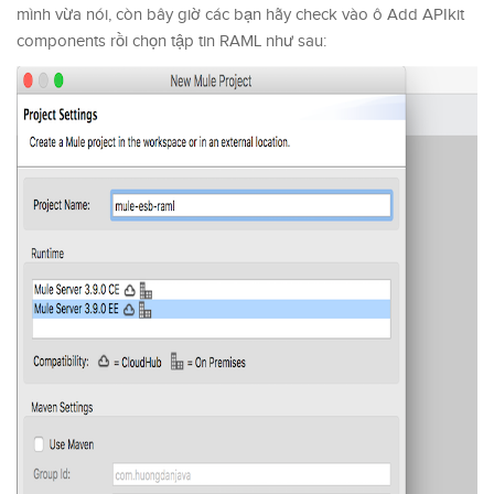
mình vừa nói, còn bây giờ các bạn hãy check vào ô Add APIkit
components rồi chọn tập tin RAML như sau: