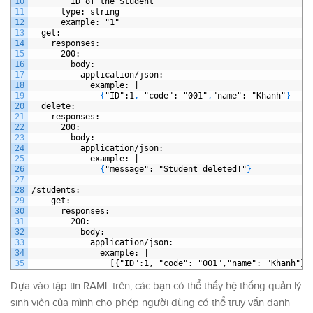
10
ID
of
the
Student
11
type
: string
12
example
: "1"
13
get
:
14
responses
: 
15
200
:
16
body
: 
17
application/json
:
18
example
: |
19
{
"ID"
:1
,
"code"
: "001"
,
"name"
: "Khanh"
}
20
delete
:
21
responses
: 
22
200
:
23
body
: 
24
application/json
:
25
example
: |
26
{
"message"
: "Student deleted!"
}
27
28
/students
:
29
get
:
30
responses
: 
31
200
:
32
body
: 
33
application/json
:
34
example
: |
35
[{"ID":1, "code": "001","name": "Khanh"},
Dựa vào tập tin RAML trên, các bạn có thể thấy hệ thống quản lý
sinh viên của mình cho phép người dùng có thể truy vấn danh