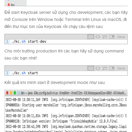
Để start Keycloak server sử dụng cho development, các bạn hãy
mở Console trên Window hoặc Terminal trên Linux và macOS, đi
đến thư mục bin của Keycloak rồi chạy câu lệnh sau:
Java
1
.
/
kc
.
sh 
start
-
dev
Cho môi trường production thì các bạn hãy sử dụng command
sau các bạn nhé!:
Java
1
.
/
kc
.
sh 
start
Kết quả khi mình start ở development mode như sau: