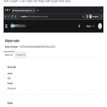
nút Login. Các bạn sẽ thấy kết quả như sau: