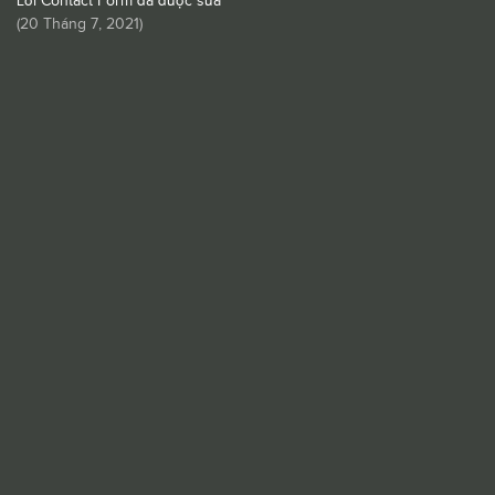
Lỗi Contact Form đã được sửa
(
20 Tháng 7, 2021
)