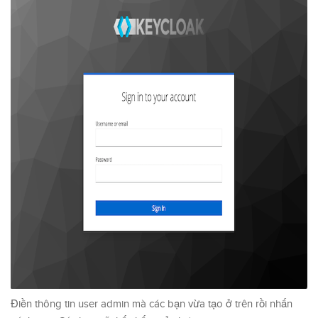
Điền thông tin user admin mà các bạn vừa tạo ở trên rồi nhấn