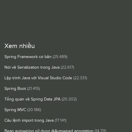
Xem nhiều
Spring Framework cơ bản
(25.489)
Nói về Serialization trong Java
(22.617)
Lập trình Java với Visual Studio Code
(22.331)
Spring Boot
(21.415)
Tổng quan về Spring Data JPA
(20.202)
Spring MVC
(20.186)
Câu lệnh import trong Java
(17.141)
Bean autowiring sử dụng @Autowired annotation
(14.711)