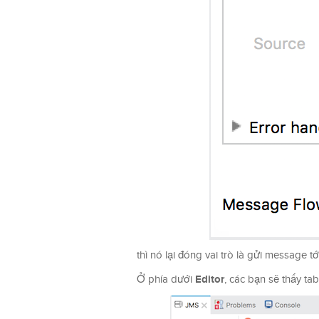
thì nó lại đóng vai trò là gửi message t
Editor
Ở phía dưới
, các bạn sẽ thấy t