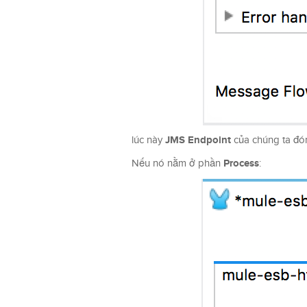
JMS Endpoint
lúc này
của chúng ta đón
Process
Nếu nó nằm ở phần
: