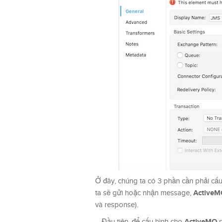
Ở đây, chúng ta có 3 phần cần phải cấ
ActiveM
ta sẽ gửi hoặc nhận message,
và response).
ActiveMQ
– Đầu tiên, để cấu hình cho
s