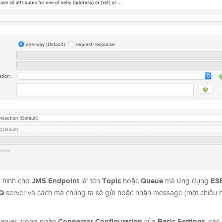
JMS Endpoint
Topic
Queue
ES
u hình cho
là: tên
hoặc
mà ứng dụng
Q
server và cách mà chúng ta sẽ gửi hoặc nhận message (một chiều 
Connector Configuration
Basic Settings
erver, trong phần
của
, các