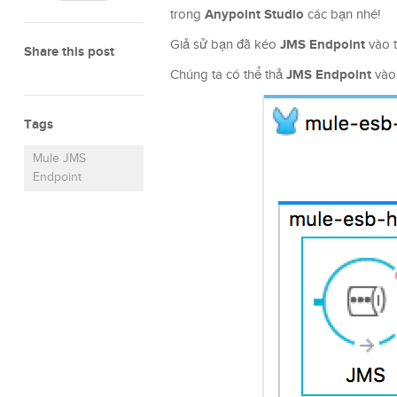
Anypoint Studio
trong
các bạn nhé!
JMS Endpoint
Giả sử bạn đã kéo
vào 
Share this post
JMS Endpoint
Chúng ta có thể thả
vào
Tags
Mule JMS
Endpoint