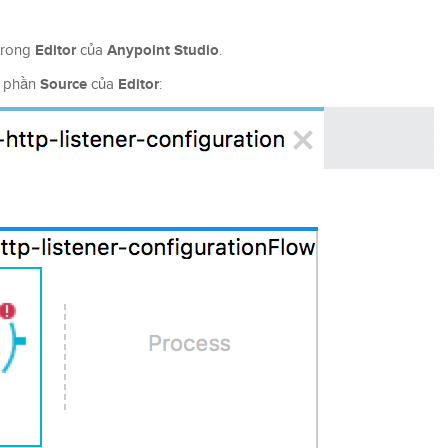
Editor
Anypoint Studio
trong
của
.
Source
Editor
 phần
của
: