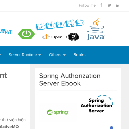
Follow me
Server Runtime
Others
Books
nt
Spring Authorization
Server Ebook
 thư viện hiện
ActiveMQ