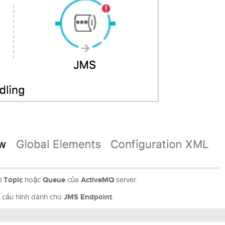
Topic
Queue
ActiveMQ
ới
hoặc
của
server.
JMS Endpoint
ab cấu hình dành cho
.