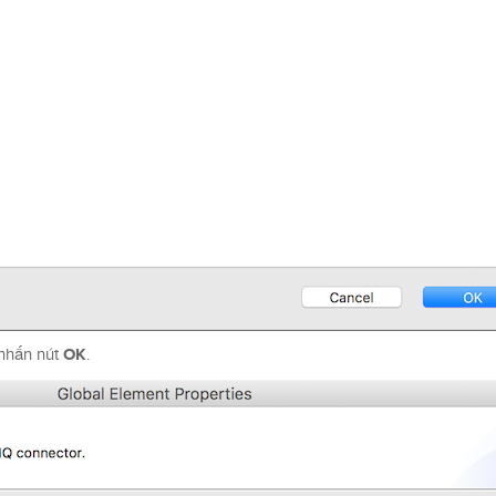
OK
nhấn nút
.