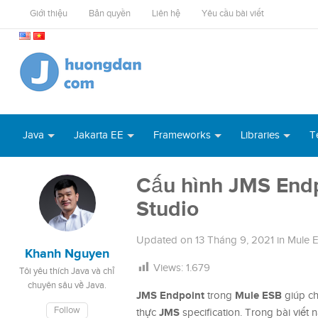
Giới thiệu
Bản quyền
Liên hệ
Yêu cầu bài viết
Java
Jakarta EE
Frameworks
Libraries
T
Cấu hình JMS Endp
Studio
Updated on
13 Tháng 9, 2021
in
Mule 
Khanh Nguyen
Views:
1.679
Tôi yêu thích Java và chỉ
chuyên sâu về Java.
JMS Endpoint
Mule ESB
trong
giúp ch
Follow
JMS
thực
specification. Trong bài viết