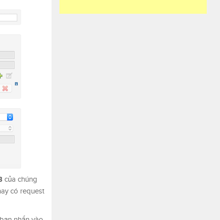
B
của chúng
hay có request
 bạn nhấn vào