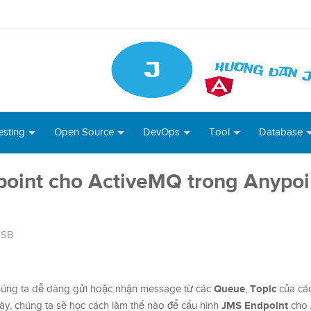
esting
Open Source
DevOps
Tool
Database
oint cho ActiveMQ trong Anypoi
ESB
Queue
Topic
úng ta dễ dàng gửi hoặc nhận message từ các
,
của các
JMS Endpoint
 này, chúng ta sẽ học cách làm thế nào để cấu hình
cho