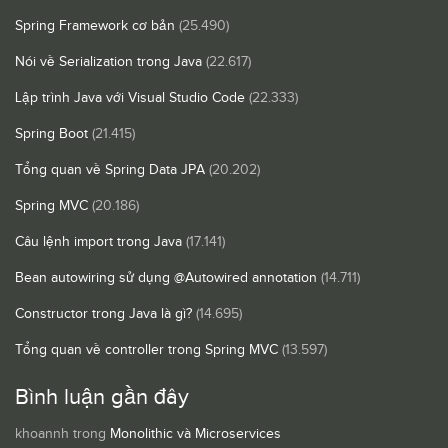
Spring Framework cơ bản
(25.490)
Nói về Serialization trong Java
(22.617)
Lập trình Java với Visual Studio Code
(22.333)
Spring Boot
(21.415)
Tổng quan về Spring Data JPA
(20.202)
Spring MVC
(20.186)
Câu lệnh import trong Java
(17.141)
Bean autowiring sử dụng @Autowired annotation
(14.711)
Constructor trong Java là gì?
(14.695)
Tổng quan về controller trong Spring MVC
(13.597)
Bình luận gần đây
khoannh
trong
Monolithic và Microservices