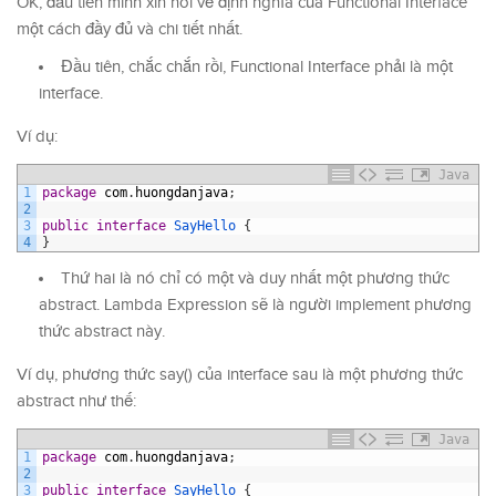
OK, đầu tiên mình xin nói về định nghĩa của Functional Interface
một cách đầy đủ và chi tiết nhất.
Đầu tiên, chắc chắn rồi, Functional Interface phải là một
interface.
Ví dụ:
Java
1
package
com
.
huongdanjava
;
2
3
public
interface
SayHello
{
4
}
Thứ hai là nó chỉ có một và duy nhất một phương thức
abstract. Lambda Expression sẽ là người implement phương
thức abstract này.
Ví dụ, phương thức say() của interface sau là một phương thức
abstract như thế:
Java
1
package
com
.
huongdanjava
;
2
3
public
interface
SayHello
{