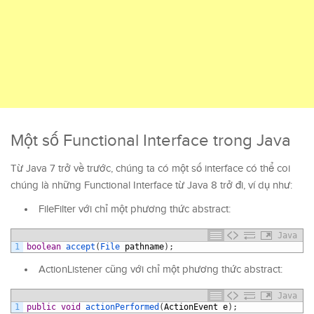
Một số Functional Interface trong Java
Từ Java 7 trở về trước, chúng ta có một số interface có thể coi
chúng là những Functional Interface từ Java 8 trở đi, ví dụ như:
FileFilter với chỉ một phương thức abstract:
Java
1
boolean
accept
(
File 
pathname
)
;
ActionListener cũng với chỉ một phương thức abstract:
Java
1
public
void
actionPerformed
(
ActionEvent
e
)
;