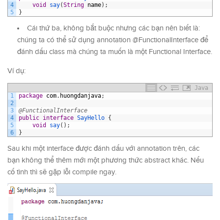
4
void
say
(
String
name
)
;
5
}
Cái thứ ba, không bắt buộc nhưng các bạn nên biết là:
chúng ta có thể sử dụng annotation @FunctionalInterface để
đánh dấu class mà chúng ta muốn là một Functional Interface.
Ví dụ:
Java
1
package
com
.
huongdanjava
;
2
3
@FunctionalInterface
4
public
interface
SayHello
{
5
void
say
(
)
;
6
}
Sau khi một interface được đánh dấu với annotation trên, các
bạn không thể thêm mới một phương thức abstract khác. Nếu
cố tình thì sẽ gặp lỗi compile ngay.