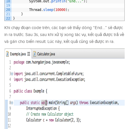
18
System
.
out
.
println
(
"End..."
)
;
19
20
Thread
.
sleep
(
10000
)
;
21
}
22
}
Khi chạy đoạn code trên, các bạn sẽ thấy dòng “End…” sẽ được
in ra trước. Sau 3s, sau khi xử lý xong tác vụ, kết quả được trả về
và gán cho biến result. Lúc này, kết quả cũng sẽ được in ra.