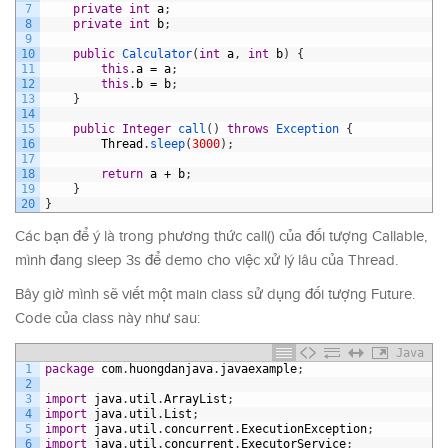
7
private
int
a
;
8
private
int
b
;
9
10
public
Calculator
(
int
a
,
int
b
)
{
11
this
.
a
=
a
;
12
this
.
b
=
b
;
13
}
14
15
public
Integer
call
(
)
throws
Exception
{
16
Thread
.
sleep
(
3000
)
;
17
18
return
a
+
b
;
19
}
20
}
Các bạn để ý là trong phương thức call() của đối tượng Callable,
mình đang sleep 3s để demo cho việc xử lý lâu của Thread.
Bây giờ mình sẽ viết một main class sử dụng đối tượng Future.
Code của class này như sau:
Java
1
package
com
.
huongdanjava
.
javaexample
;
2
3
import
java
.
util
.
ArrayList
;
4
import
java
.
util
.
List
;
5
import
java
.
util
.
concurrent
.
ExecutionException
;
6
import
java
.
util
.
concurrent
.
ExecutorService
;