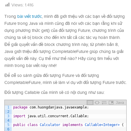
Views:
1.416
Trong
bài viết trước
, mình đã giới thiệu với các bạn về đối tượng
Future trong Java và mình cũng đã nói với các bạn rằng khi sử
dụng phương thức get() của đối tượng Future, chương trình của
chúng ta sẽ bị block cho đến khi tất cả các tác vụ hoàn thành.
Để giải quyết vấn đề block chương trình này, từ phiên bản 8,
Java giới thiệu đối tượng CompletableFuture giúp chúng ta giải
quyết vấn đề này. Cụ thể như thế nào? Hãy cùng tìm hiểu với
mình trong bài viết này nhé!
Để dễ so sánh giữa đối tượng Future và đối tượng
CompletableFuture, mình sẽ làm ví dụ với đối tượng Future trước.
Đối tượng Callable của mình sẽ có nội dung như sau:
Java
1
package
com
.
huongdanjava
.
javaexample
;
2
3
import
java
.
util
.
concurrent
.
Callable
;
4
5
public
class
Calculator
implements
Callable
<Integer>
{
6