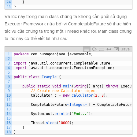
24
}
25
}
Và lúc này trong main class chúng ta không cần phải sử dụng
Executor Framework nữa bởi vì CompletableFuture sẽ thực hiện
tác vụ của chúng ta trong một Thread khác rồi. Main class chúng
ta lúc này có thể viết lại như sau:
Java
1
package
com
.
huongdanjava
.
javaexample
;
2
3
import
java
.
util
.
concurrent
.
CompletableFuture
;
4
import
java
.
util
.
concurrent
.
ExecutionException
;
5
6
public
class
Example
{
7
8
public
static
void
main
(
String
[
]
args
)
throws
Executi
9
// Create new Calculator object
10
Calculator
c
=
new
Calculator
(
2
,
3
)
;
11
12
CompletableFuture
<Integer>
f
=
CompletableFuture
.
13
14
System
.
out
.
println
(
"End..."
)
;
15
16
Thread
.
sleep
(
10000
)
;
17
}
18
}