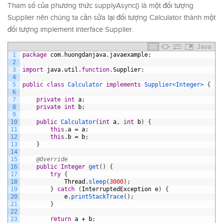
Tham số của phương thức supplyAsync() là một đối tượng
Supplier nên chúng ta cần sửa lại đối tượng Calculator thành một
đối tượng implement interface Supplier.
Java
1
package
com
.
huongdanjava
.
javaexample
;
2
3
import
java
.
util
.
function
.
Supplier
;
4
5
public
class
Calculator
implements
Supplier
<Integer>
{
6
7
private
int
a
;
8
private
int
b
;
9
10
public
Calculator
(
int
a
,
int
b
)
{
11
this
.
a
=
a
;
12
this
.
b
=
b
;
13
}
14
15
@Override
16
public
Integer
get
(
)
{
17
try
{
18
Thread
.
sleep
(
3000
)
;
19
}
catch
(
InterruptedException
e
)
{
20
e
.
printStackTrace
(
)
;
21
}
22
23
return
a
+
b
;