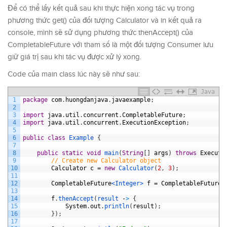
Để có thể lấy kết quả sau khi thực hiện xong tác vụ trong
phương thức get() của đối tượng Calculator và in kết quả ra
console, mình sẽ sử dụng phương thức thenAccept() của
CompletableFuture với tham số là một đối tượng Consumer lưu
giữ giá trị sau khi tác vụ được xử lý xong.
Code của main class lúc này sẽ như sau:
Java
1
package
com
.
huongdanjava
.
javaexample
;
2
3
import
java
.
util
.
concurrent
.
CompletableFuture
;
4
import
java
.
util
.
concurrent
.
ExecutionException
;
5
6
public
class
Example
{
7
8
public
static
void
main
(
String
[
]
args
)
throws
Executi
9
// Create new Calculator object
10
Calculator
c
=
new
Calculator
(
2
,
3
)
;
11
12
CompletableFuture
<Integer>
f
=
CompletableFuture
.
13
14
f
.
thenAccept
(
result
-
>
{
15
System
.
out
.
println
(
result
)
;
16
}
)
;
17