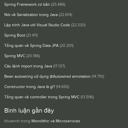
Spring Framework cơ bản
(25.486)
Nói về Serialization trong Java
(22.614)
Lập trình Java với Visual Studio Code
(22.330)
Spring Boot
(21.411)
Tổng quan về Spring Data JPA
(20.201)
Spring MVC
(20.186)
Câu lệnh import trong Java
(17.137)
Bean autowiring sử dụng @Autowired annotation
(14.710)
Constructor trong Java là gì?
(14.692)
Tổng quan về controller trong Spring MVC
(13.596)
Bình luận gần đây
khoannh
trong
Monolithic và Microservices