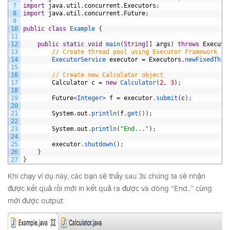
7
import
java
.
util
.
concurrent
.
Executors
;
8
import
java
.
util
.
concurrent
.
Future
;
9
10
public
class
Example
{
11
12
public
static
void
main
(
String
[
]
args
)
throws
Executi
13
// Create thread pool using Executor Framework
14
ExecutorService 
executor
=
Executors
.
newFixedThre
15
16
// Create new Calculator object
17
Calculator
c
=
new
Calculator
(
2
,
3
)
;
18
19
Future
<Integer>
f
=
executor
.
submit
(
c
)
;
20
21
System
.
out
.
println
(
f
.
get
(
)
)
;
22
23
System
.
out
.
println
(
"End..."
)
;
24
25
executor
.
shutdown
(
)
;
26
}
27
}
Khi chạy ví dụ này, các bạn sẽ thấy sau 3s chúng ta sẽ nhận
được kết quả rồi mới in kết quả ra được và dòng “End..” cũng
mới được output: