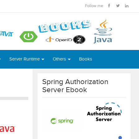
Follow me
Server Runtime
Others
Books
Spring Authorization
Server Ebook