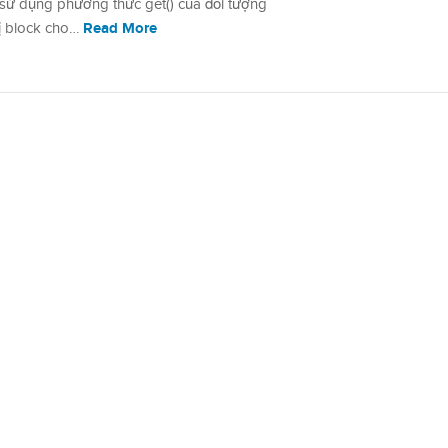
 sử dụng phương thức get() của đối tượng
Read More
bị block cho…