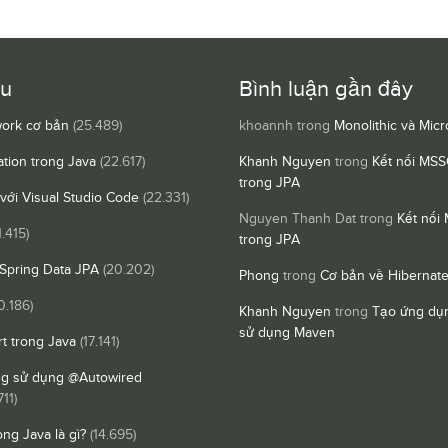
ều
Bình luận gần đây
ork cơ bản
(25.489)
khoannh
trong
Monolithic và Micr
ation trong Java
(22.617)
Khanh Nguyen
trong
Kết nối MSS
trong JPA
 với Visual Studio Code
(22.331)
Nguyen Thanh Dat
trong
Kết nối
1.415)
trong JPA
Spring Data JPA
(20.202)
Phong
trong
Cơ bản về Hibernat
0.186)
Khanh Nguyen
trong
Tạo ứng dụn
sử dụng Maven
t trong Java
(17.141)
ng sử dụng @Autowired
711)
ong Java là gì?
(14.695)