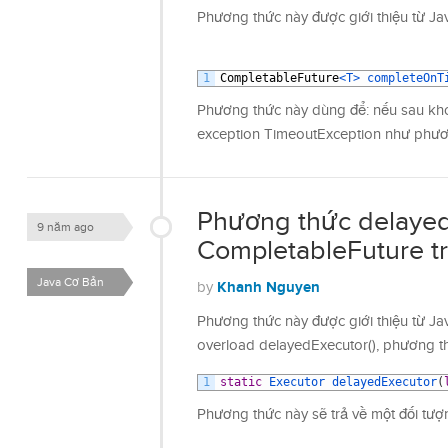
Phương thức này được giới thiệu từ Ja
1
CompletableFuture
<T>
completeOnT
Phương thức này dùng để: nếu sau khoả
exception TimeoutException như phươ
Phương thức delayed
9 năm ago
CompletableFuture t
Java Cơ Bản
Khanh Nguyen
by
Phương thức này được giới thiệu từ Ja
overload delayedExecutor(), phương th
1
static
Executor 
delayedExecutor
(
Phương thức này sẽ trả về một đối tư