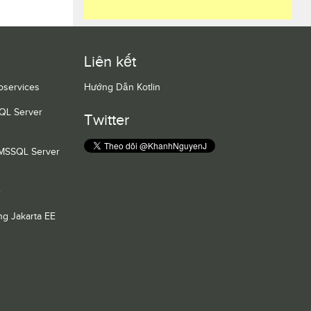
Liên kết
oservices
Hướng Dẫn Kotlin
QL Server
Twitter
 MSSQL Server
e
g Jakarta EE