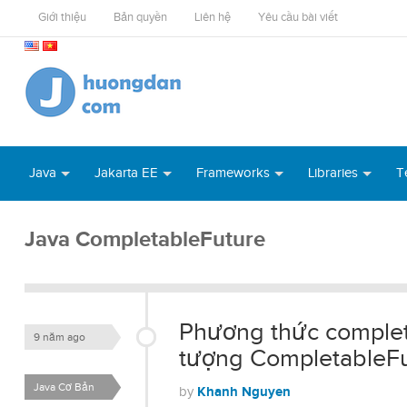
Giới thiệu
Bản quyền
Liên hệ
Yêu cầu bài viết
Java
Jakarta EE
Frameworks
Libraries
T
Java CompletableFuture
Phương thức complet
9 năm ago
tượng CompletableFu
Java Cơ Bản
Khanh Nguyen
by