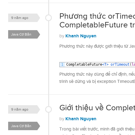
Phương thức orTimeo
9 năm ago
CompletableFuture t
Java Cơ Bản
Khanh Nguyen
by
Phương thức này được giới thiệu từ Ja
1
CompletableFuture
<T>
orTimeout
(
l
Phương thức này dùng để chỉ định, nế
trình sẽ dừng và bị exception Timeout
Giới thiệu về Comple
9 năm ago
Khanh Nguyen
by
Java Cơ Bản
Trong bài viết trước, mình đã giới thiệ