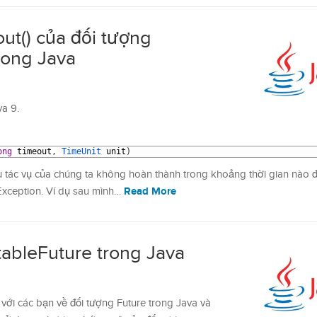
ut() của đối tượng
rong Java
va 9.
ong
timeout
,
TimeUnit 
unit
)
u tác vụ của chúng ta không hoàn thành trong khoảng thời gian nào 
Read More
Exception. Ví dụ sau mình…
tableFuture trong Java
u với các bạn về đối tượng Future trong Java và