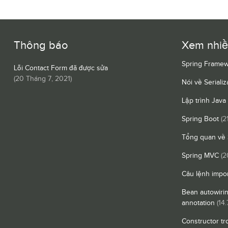
Thông báo
Xem nhi
Spring Framew
Lỗi Contact Form đã được sửa
(
20 Tháng 7, 2021
)
Nói về Serializ
Lập trình Java
Spring Boot
(2
Tổng quan về 
Spring MVC
(2
Câu lệnh impor
Bean autowiri
annotation
(14.
Constructor tr