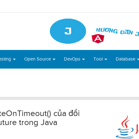
esting
Open Source
DevOps
Tool
Database
eOnTimeout() của đối
ture trong Java