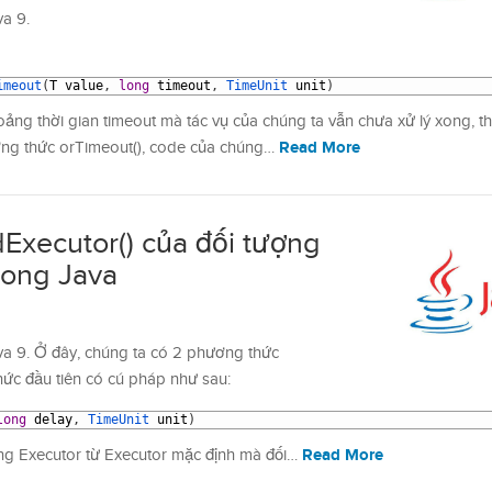
va 9.
imeout
(
T
value
,
long
timeout
,
TimeUnit 
unit
)
ng thời gian timeout mà tác vụ của chúng ta vẫn chưa xử lý xong, th
Read More
ng thức orTimeout(), code của chúng…
Executor() của đối tượng
rong Java
va 9. Ở đây, chúng ta có 2 phương thức
ức đầu tiên có cú pháp như sau:
long
delay
,
TimeUnit 
unit
)
Read More
ợng Executor từ Executor mặc định mà đối…