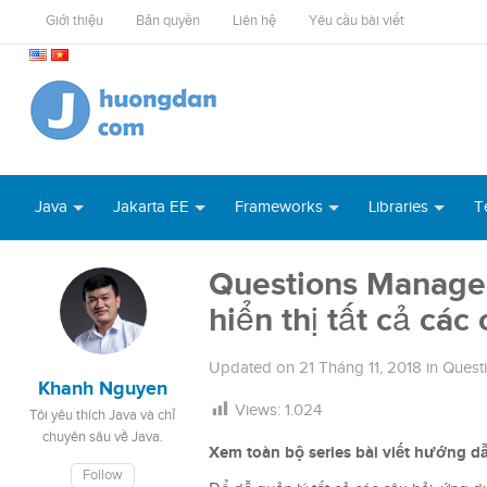
Giới thiệu
Bản quyền
Liên hệ
Yêu cầu bài viết
Java
Jakarta EE
Frameworks
Libraries
T
Questions Managem
hiển thị tất cả các
Updated on
21 Tháng 11, 2018
in
Quest
Khanh Nguyen
Views:
1.024
Tôi yêu thích Java và chỉ
chuyên sâu về Java.
Xem toàn bộ series bài viết hướng
Follow