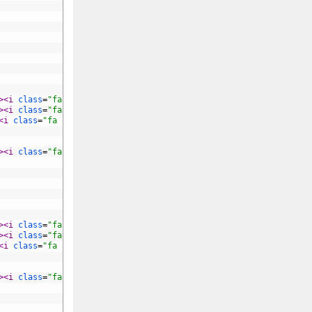
>
<i 
class
=
"fa fa-eye"
>
</i>
</button>
 &nbsp;
>
<i 
class
=
"fa fa-edit"
>
</i>
</button>
 &nbsp;
<i 
class
=
"fa fa-trash"
>
</i>
</button>
>
<i 
class
=
"fa fa-plus"
>
</i>
</button>
>
<i 
class
=
"fa fa-eye"
>
</i>
</button>
 &nbsp;
>
<i 
class
=
"fa fa-edit"
>
</i>
</button>
 &nbsp;
<i 
class
=
"fa fa-trash"
>
</i>
</button>
>
<i 
class
=
"fa fa-plus"
>
</i>
</button>