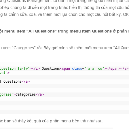
dụng Questions Management sẽ dành một trang riêng để hiển thị tất cả
 phép chúng ta đi đến một trang khác hiển thị thông tin của một câu h
g ta chỉnh sửa, xoá, và thêm mới lựa chọn cho một câu hỏi bất kỳ. OK
ột menu item “All Questions” trong menu item Questions ở phần 
 item “Categories” rồi. Bây giờ mình sẽ thêm mới menu item “All Que
:
question fa-fw"
>
</i>
 Questions
<span 
class
=
"fa arrow"
>
</span>
</a>
vel"
>
l Questions
</a>
gories"
>
Categories
</a>
ác bạn sẽ thấy kết quả của phần menu bên trái như sau: