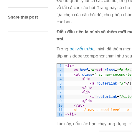
Để dễ quản lý tất cả các câu hỏi, ứng 
về tất cả các câu hỏi. Trang này sẽ cho
lựa chọn của câu hỏi đó, cho phép chún
Share this post
các bạn.
Điều đầu tiên là mình sẽ thêm mới m
trái.
Trong
bài viết trước
, mình đã thêm menu
tập tin sidebar.component.html như sau
1
<li>
2
<a 
href
=
"#"
>
<i 
class
=
"fa fa-
3
<ul 
class
=
"nav nav-second-le
4
<li>
5
<a 
routerLink
=
"#"
>
Al
6
</li>
7
<li>
8
<a 
routerLink
=
"/cate
9
</li>
10
</ul>
11
<!-- /.nav-second-level -->
12
</li>
Lúc này, nếu các bạn chạy ứng dụng, c