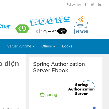
Follow me
Server Runtime
Others
Books
o diện
Spring Authorization
Server Ebook