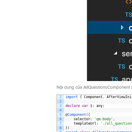
Nội dung của AllQuestionsComponent s
1
import
{
Component
,
AfterViewIni
2
3
declare
var
$
:
any
;
4
5
@
Component
(
{
6
selector
:
'qm-body'
,
7
templateUrl
:
'./all_question
8
}
)