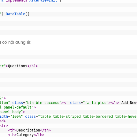
nt
implements
AfterViewInit
{
'
)
.
DataTable
(
{
 có nội dung là:
er"
>
Questions
</h1>
2"
>
tton"
class
=
"btn btn-success"
>
<i 
class
=
"fa fa-plus"
>
</i>
 Add New
l panel-default"
>
panel-body"
>
idth
=
"100%"
class
=
"table table-striped table-bordered table-hove
ad>
<tr>
<th>
Description
</th>
<th>
Category
</th>