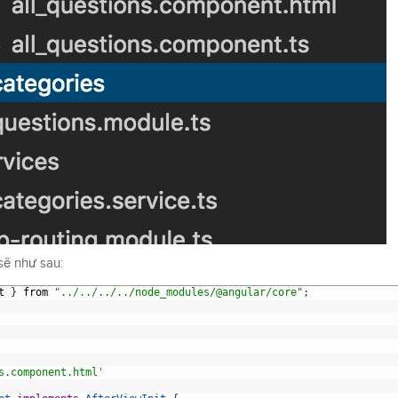
ẽ như sau:
t
}
from
"../../../../node_modules/@angular/core"
;
s.component.html'