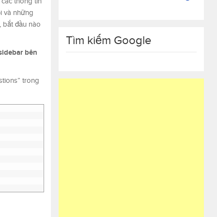
 các thông tin
ỏi và những
, bắt đầu nào
Tìm kiếm Google
sidebar bên
stions” trong