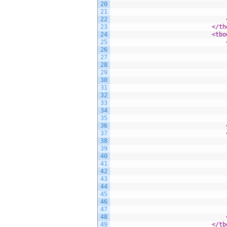
20
21
22
23
</th
24
<tbo
25
26
27
28
29
30
31
32
33
34
35
36
37
38
39
40
41
42
43
44
45
46
47
48
49
</tb