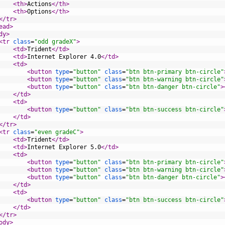
<th>
Actions
</th>
<th>
Options
</th>
</tr>
ead>
dy>
<tr 
class
=
"odd gradeX"
>
<td>
Trident
</td>
<td>
Internet Explorer 4.0
</td>
<td>
<button 
type
=
"button"
class
=
"btn btn-primary btn-circle"
<button 
type
=
"button"
class
=
"btn btn-warning btn-circle"
<button 
type
=
"button"
class
=
"btn btn-danger btn-circle"
>
</td>
<td>
<button 
type
=
"button"
class
=
"btn btn-success btn-circle"
</td>
</tr>
<tr 
class
=
"even gradeC"
>
<td>
Trident
</td>
<td>
Internet Explorer 5.0
</td>
<td>
<button 
type
=
"button"
class
=
"btn btn-primary btn-circle"
<button 
type
=
"button"
class
=
"btn btn-warning btn-circle"
<button 
type
=
"button"
class
=
"btn btn-danger btn-circle"
>
</td>
<td>
<button 
type
=
"button"
class
=
"btn btn-success btn-circle"
</td>
</tr>
ody>