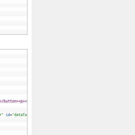
</button>
<p>
</p>
r"
id
=
"dataTables-questions"
>