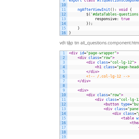
9
export
class
AllQuestionsCompone
10
11
ngAfterViewInit
(
)
:
void
{
12
$
(
'#dataTables-questions
13
responsive
:
true
14
}
)
;
15
}
16
}
với tập tin all_questions.component.html
1
<div 
id
=
"page-wrapper"
>
2
<div 
class
=
"row"
>
3
<div 
class
=
"col-lg-12"
>
4
<h1 
class
=
"page-head
5
</div>
6
<!-- /.col-lg-12 -->
7
</div>
8
9
<div>
10
<div 
class
=
"row"
>
11
<div 
class
=
"col-lg-1
12
<button 
type
=
"bu
13
<div 
class
=
"pane
14
<div 
class
=
"
15
<table 
w
16
<the
17
18
19