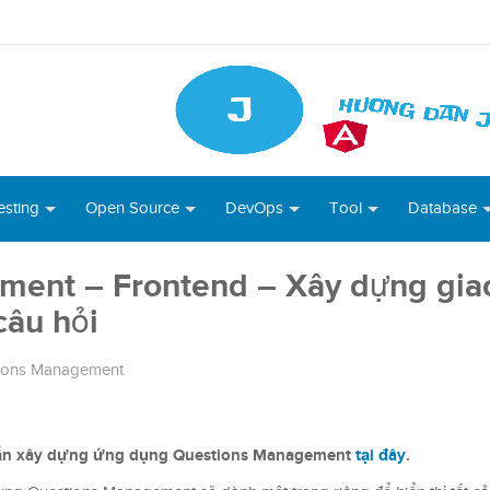
esting
Open Source
DevOps
Tool
Database
ent – Frontend – Xây dựng gia
 câu hỏi
ions Management
 dẫn xây dựng ứng dụng Questions Management
tại đây
.