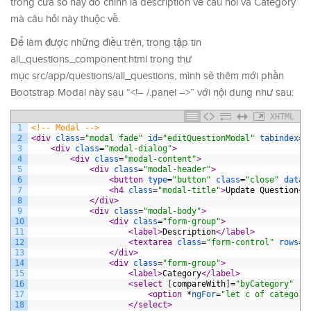
trong cửa sổ này đó chính là description về câu hỏi và Category
mà câu hỏi này thuộc về.
Để làm được những điều trên, trong tập tin
all_questions_component.html trong thư
mục src/app/questions/all_questions, mình sẽ thêm mới phần
Bootstrap Modal này sau “<!– /.panel –>” với nội dung như sau:
XHTML
1
<!-- Modal -->
2
<div 
class
=
"modal fade"
id
=
"editQuestionModal"
tabindex
=
"
3
<div 
class
=
"modal-dialog"
>
4
<div 
class
=
"modal-content"
>
5
<div 
class
=
"modal-header"
>
6
<button 
type
=
"button"
class
=
"close"
data-
7
<h4 
class
=
"modal-title"
>
Update Question
</
8
</div>
9
<div 
class
=
"modal-body"
>
10
<div 
class
=
"form-group"
>
11
<label>
Description
</label>
12
<textarea 
class
=
"form-control"
rows
=
"
13
</div>
14
<div 
class
=
"form-group"
>
15
<label>
Category
</label>
16
<select 
[
compareWith
]
=
"byCategory"
[
(
17
<option 
*
ngFor
=
"let c of categori
18
</select>