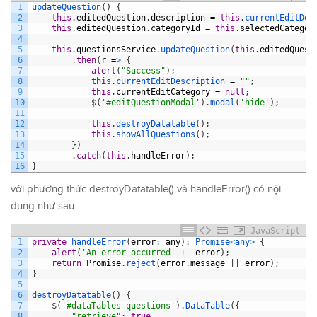
1
updateQuestion
(
)
{
2
this
.
editedQuestion
.
description
=
this
.
currentEditDes
3
this
.
editedQuestion
.
categoryId
=
this
.
selectedCategor
4
5
this
.
questionsService
.
updateQuestion
(
this
.
editedQuest
6
.
then
(
r
=
>
{
7
alert
(
"Success"
)
;
8
this
.
currentEditDescription
=
""
;
9
this
.
currentEditCategory
=
null
;
10
$
(
'#editQuestionModal'
)
.
modal
(
'hide'
)
;
11
12
this
.
destroyDatatable
(
)
;
13
this
.
showAllQuestions
(
)
;
14
}
)
15
.
catch
(
this
.
handleError
)
;
16
}
với phương thức destroyDatatable() và handleError() có nội
dung như sau:
JavaScript
1
private
handleError
(
error
:
any
)
:
Promise
<
any
>
{
2
alert
(
'An error occurred'
+
error
)
;
3
return
Promise
.
reject
(
error
.
message
|
|
error
)
;
4
}
5
6
destroyDatatable
(
)
{
7
$
(
'#dataTables-questions'
)
.
DataTable
(
{
8
"retrieve"
:
true