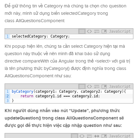
Để giữ thông tin về Category mà chúng ta chọn cho question
mới này, mình sử dụng biến selectedCategory trong
class AllQuestionsComponent
JavaScript
1
selectedCategory
:
Category
;
Khi popup hiện lên, chúng ta cần select Category hiện tại mà
question này thuộc về nên mình đã khai báo sử dụng
directive compareWith của Angular trong thẻ <select> với giá trị
là tên phương thức byCategory() được định nghĩa trong class
AllQuestionsComponent như sau:
JavaScript
1
byCategory
(
category1
:
Category
,
category2
:
Category
)
{
2
return
category1
.
id
===
category2
.
id
;
3
}
Khi người dùng nhấn vào nút “Update”, phương thức
updateQuestion() trong class AllQuestionsComponent sẽ
được gọi để thực hiện việc cập nhập question như sau:
JavaScript