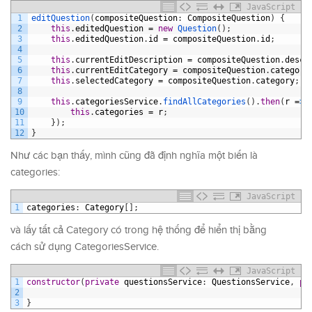
JavaScript
1
editQuestion
(
compositeQuestion
:
CompositeQuestion
)
{
2
this
.
editedQuestion
=
new
Question
(
)
;
3
this
.
editedQuestion
.
id
=
compositeQuestion
.
id
;
4
5
this
.
currentEditDescription
=
compositeQuestion
.
descr
6
this
.
currentEditCategory
=
compositeQuestion
.
category
7
this
.
selectedCategory
=
compositeQuestion
.
category
;
8
9
this
.
categoriesService
.
findAllCategories
(
)
.
then
(
r
=
>
10
this
.
categories
=
r
;
11
}
)
;
12
}
Như các bạn thấy, mình cũng đã định nghĩa một biến là
categories:
JavaScript
1
categories
:
Category
[
]
;
và lấy tất cả Category có trong hệ thống để hiển thị bằng
cách sử dụng CategoriesService.
JavaScript
1
constructor
(
private
questionsService
:
QuestionsService
,
pr
2
3
}