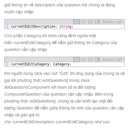
giữ thông tin về description của question mà chúng ta đang
muốn cập nhập:
JavaScript
1
currentEditDescription
:
string
;
Còn phần Category thì mình cũng định nghĩa một
biến currentEditCategory để nắm giữ thông tin Category của
question cần cập nhập:
JavaScript
1
currentEditCategory
:
Category
;
Khi người dùng click vào nút “Edit” thì ứng dụng của chúng ta sẽ
gọi tới phương thức editQuestion() trong class
AllQuestionsComponent với tham số là đối tượng
CompositeQuestion của question cần cập nhập. Bên trong
phương thức editQuestion(), chúng ta cần khởi tạo một đối
tượng Question để nắm giữa thông tin mới của question cần cập
nhập và gán giá trị
cho currentEditDescription, currentEditCategory như sau: