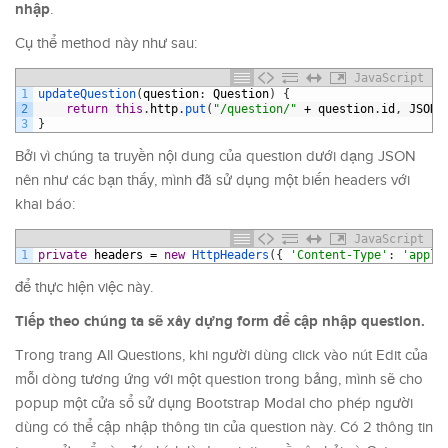
nhập
.
Cụ thể method này như sau:
JavaScript
1
updateQuestion
(
question
:
Question
)
{
2
return
this
.
http
.
put
(
"/question/"
+
question
.
id
,
JSON
.
3
}
Bởi vì chúng ta truyền nội dung của question dưới dạng JSON
nên như các bạn thấy, mình đã sử dụng một biến headers với
khai báo:
JavaScript
1
private
headers
=
new
HttpHeaders
(
{
'Content-Type'
:
'appli
để thực hiện việc này.
Tiếp theo chúng ta sẽ xây dựng form để cập nhập question.
Trong trang All Questions, khi người dùng click vào nút Edit của
mỗi dòng tương ứng với một question trong bảng, mình sẽ cho
popup một cửa sổ sử dụng Bootstrap Modal cho phép người
dùng có thể cập nhập thông tin của question này. Có 2 thông tin