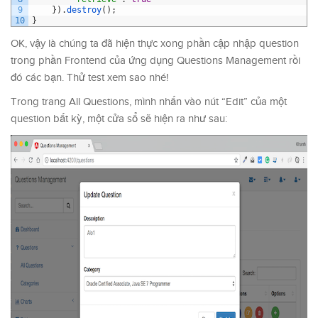
9
}
)
.
destroy
(
)
;
10
}
OK, vậy là chúng ta đã hiện thực xong phần cập nhập question
trong phần Frontend của ứng dụng Questions Management rồi
đó các bạn. Thử test xem sao nhé!
Trong trang All Questions, mình nhấn vào nút “Edit” của một
question bất kỳ, một cửa sổ sẽ hiện ra như sau: