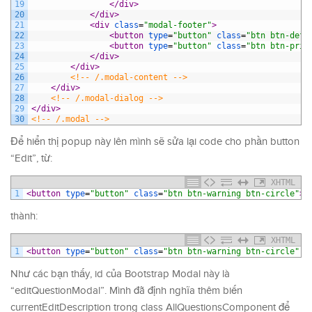
19
</div>
20
</div>
21
<div 
class
=
"modal-footer"
>
22
<button 
type
=
"button"
class
=
"btn btn-defa
23
<button 
type
=
"button"
class
=
"btn btn-prim
24
</div>
25
</div>
26
<!-- /.modal-content -->
27
</div>
28
<!-- /.modal-dialog -->
29
</div>
30
<!-- /.modal -->
Để hiển thị popup này lên mình sẽ sửa lại code cho phần button
“Edit”, từ:
XHTML
1
<button 
type
=
"button"
class
=
"btn btn-warning btn-circle"
>
<
thành:
XHTML
1
<button 
type
=
"button"
class
=
"btn btn-warning btn-circle"
Như các bạn thấy, id của Bootstrap Modal này là
“editQuestionModal”. Mình đã định nghĩa thêm biến
currentEditDescription trong class AllQuestionsComponent để