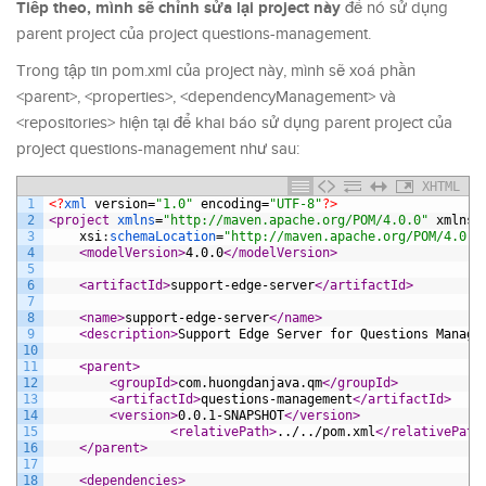
Tiếp theo, mình sẽ chỉnh sửa lại project này
để nó sử dụng
parent project của project questions-management.
Trong tập tin pom.xml của project này, mình sẽ xoá phần
<parent>, <properties>, <dependencyManagement> và
<
repositories
>
hiện tại để khai báo sử dụng parent project của
project questions-management như sau:
XHTML
1
<?
xml 
version
=
"1.0"
encoding
=
"UTF-8"
?>
2
<project 
xmlns
=
"http://maven.apache.org/POM/4.0.0"
xmlns
:
3
xsi
:
schemaLocation
=
"http://maven.apache.org/POM/4.0.0
4
<modelVersion>
4.0.0
</modelVersion>
5
6
<artifactId>
support-edge-server
</artifactId>
7
8
<name>
support-edge-server
</name>
9
<description>
Support Edge Server for Questions Manage
10
11
<parent>
12
<groupId>
com.huongdanjava.qm
</groupId>
13
<artifactId>
questions-management
</artifactId>
14
<version>
0.0.1-SNAPSHOT
</version>
15
<relativePath>
../../pom.xml
</relativePath
16
</parent>
17
18
<dependencies>