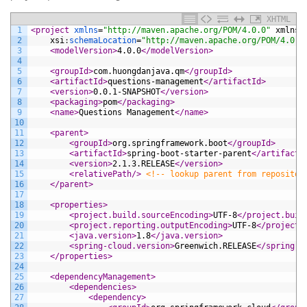
XHTML
1
<project 
xmlns
=
"http://maven.apache.org/POM/4.0.0"
xmlns
:
2
xsi
:
schemaLocation
=
"http://maven.apache.org/POM/4.0.0
3
<modelVersion>
4.0.0
</modelVersion>
4
5
<groupId>
com.huongdanjava.qm
</groupId>
6
<artifactId>
questions-management
</artifactId>
7
<version>
0.0.1-SNAPSHOT
</version>
8
<packaging>
pom
</packaging>
9
<name>
Questions Management
</name>
10
11
<parent>
12
<groupId>
org.springframework.boot
</groupId>
13
<artifactId>
spring-boot-starter-parent
</artifactI
14
<version>
2.1.3.RELEASE
</version>
15
<relativePath/>
<!-- lookup parent from repositor
16
</parent>
17
18
<properties>
19
<project.build.sourceEncoding>
UTF-8
</project.buil
20
<project.reporting.outputEncoding>
UTF-8
</project.
21
<java.version>
1.8
</java.version>
22
<spring-cloud.version>
Greenwich.RELEASE
</spring-c
23
</properties>
24
25
<dependencyManagement>
26
<dependencies>
27
<dependency>