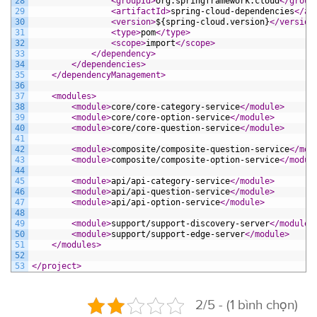
28
<groupId>
org.springframework.cloud
</group
29
<artifactId>
spring-cloud-dependencies
</ar
30
<version>
${spring-cloud.version}
</version
31
<type>
pom
</type>
32
<scope>
import
</scope>
33
</dependency>
34
</dependencies>
35
</dependencyManagement>
36
37
<modules>
38
<module>
core/core-category-service
</module>
39
<module>
core/core-option-service
</module>
40
<module>
core/core-question-service
</module>
41
42
<module>
composite/composite-question-service
</mod
43
<module>
composite/composite-option-service
</modul
44
45
<module>
api/api-category-service
</module>
46
<module>
api/api-question-service
</module>
47
<module>
api/api-option-service
</module>
48
49
<module>
support/support-discovery-server
</module>
50
<module>
support/support-edge-server
</module>
51
</modules>
52
53
</project>
2/5 - (1 bình chọn)