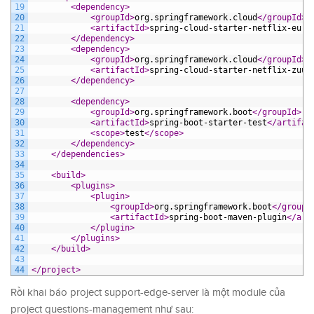
19
<dependency>
20
<groupId>
org.springframework.cloud
</groupId>
21
<artifactId>
spring-cloud-starter-netflix-eure
22
</dependency>
23
<dependency>
24
<groupId>
org.springframework.cloud
</groupId>
25
<artifactId>
spring-cloud-starter-netflix-zuul
26
</dependency>
27
28
<dependency>
29
<groupId>
org.springframework.boot
</groupId>
30
<artifactId>
spring-boot-starter-test
</artifac
31
<scope>
test
</scope>
32
</dependency>
33
</dependencies>
34
35
<build>
36
<plugins>
37
<plugin>
38
<groupId>
org.springframework.boot
</groupI
39
<artifactId>
spring-boot-maven-plugin
</art
40
</plugin>
41
</plugins>
42
</build>
43
44
</project>
Rồi khai báo project support-edge-server là một module của
project questions-management như sau: