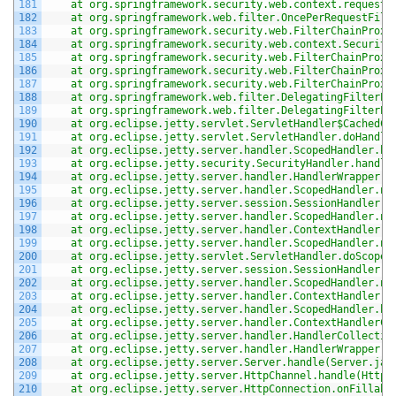
181
	at org.springframework.security.web.context.request
182
	at org.springframework.web.filter.OncePerRequestFilt
183
	at org.springframework.security.web.FilterChainProxy
184
	at org.springframework.security.web.context.Securit
185
	at org.springframework.security.web.FilterChainProxy
186
	at org.springframework.security.web.FilterChainProxy
187
	at org.springframework.security.web.FilterChainProxy
188
	at org.springframework.web.filter.DelegatingFilterPr
189
	at org.springframework.web.filter.DelegatingFilterPr
190
	at org.eclipse.jetty.servlet.ServletHandler$CachedCh
191
	at org.eclipse.jetty.servlet.ServletHandler.doHandle
192
	at org.eclipse.jetty.server.handler.ScopedHandler.ha
193
	at org.eclipse.jetty.security.SecurityHandler.handle
194
	at org.eclipse.jetty.server.handler.HandlerWrapper.h
195
	at org.eclipse.jetty.server.handler.ScopedHandler.ne
196
	at org.eclipse.jetty.server.session.SessionHandler.d
197
	at org.eclipse.jetty.server.handler.ScopedHandler.ne
198
	at org.eclipse.jetty.server.handler.ContextHandler.d
199
	at org.eclipse.jetty.server.handler.ScopedHandler.ne
200
	at org.eclipse.jetty.servlet.ServletHandler.doScope(
201
	at org.eclipse.jetty.server.session.SessionHandler.d
202
	at org.eclipse.jetty.server.handler.ScopedHandler.ne
203
	at org.eclipse.jetty.server.handler.ContextHandler.d
204
	at org.eclipse.jetty.server.handler.ScopedHandler.ha
205
	at org.eclipse.jetty.server.handler.ContextHandlerCo
206
	at org.eclipse.jetty.server.handler.HandlerCollectio
207
	at org.eclipse.jetty.server.handler.HandlerWrapper.h
208
	at org.eclipse.jetty.server.Server.handle(Server.jav
209
	at org.eclipse.jetty.server.HttpChannel.handle(HttpC
210
	at org.eclipse.jetty.server.HttpConnection.onFillabl