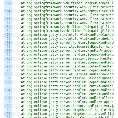
62
	at org.springframework.web.filter.OncePerRequestFilt
63
	at org.springframework.security.web.FilterChainProxy
64
	at org.springframework.security.web.context.Securit
65
	at org.springframework.security.web.FilterChainProxy
66
	at org.springframework.security.web.FilterChainProxy
67
	at org.springframework.security.web.FilterChainProxy
68
	at org.springframework.web.filter.DelegatingFilterPr
69
	at org.springframework.web.filter.DelegatingFilterPr
70
	at org.eclipse.jetty.servlet.ServletHandler$CachedCh
71
	at org.eclipse.jetty.servlet.ServletHandler.doHandle
72
	at org.eclipse.jetty.server.handler.ScopedHandler.ha
73
	at org.eclipse.jetty.security.SecurityHandler.handle
74
	at org.eclipse.jetty.server.handler.HandlerWrapper.h
75
	at org.eclipse.jetty.server.handler.ScopedHandler.ne
76
	at org.eclipse.jetty.server.session.SessionHandler.d
77
	at org.eclipse.jetty.server.handler.ScopedHandler.ne
78
	at org.eclipse.jetty.server.handler.ContextHandler.d
79
	at org.eclipse.jetty.server.handler.ScopedHandler.ne
80
	at org.eclipse.jetty.servlet.ServletHandler.doScope(
81
	at org.eclipse.jetty.server.session.SessionHandler.d
82
	at org.eclipse.jetty.server.handler.ScopedHandler.ne
83
	at org.eclipse.jetty.server.handler.ContextHandler.d
84
	at org.eclipse.jetty.server.handler.ScopedHandler.ha
85
	at org.eclipse.jetty.server.handler.ContextHandlerCo
86
	at org.eclipse.jetty.server.handler.HandlerCollectio
87
	at org.eclipse.jetty.server.handler.HandlerWrapper.h
88
	at org.eclipse.jetty.server.Server.handle(Server.jav
89
	at org.eclipse.jetty.server.HttpChannel.handle(HttpC
90
	at org.eclipse.jetty.server.HttpConnection.onFillabl
91
	at org.eclipse.jetty.io.AbstractConnection$ReadCallb