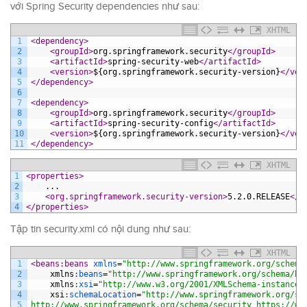
với Spring Security dependencies như sau:
XHTML
1
<dependency>
2
<groupId>
org.springframework.security
</groupId>
3
<artifactId>
spring-security-web
</artifactId>
4
<version>
${org.springframework.security-version}
</ver
5
</dependency>
6
7
<dependency>
8
<groupId>
org.springframework.security
</groupId>
9
<artifactId>
spring-security-config
</artifactId>
10
<version>
${org.springframework.security-version}
</ver
11
</dependency>
XHTML
1
<properties>
2
    ...
3
<org.springframework.security-version>
5.2.0.RELEASE
</o
4
</properties>
Tập tin security.xml có nội dung như sau:
XHTML
1
<beans:beans 
xmlns
=
"http://www.springframework.org/schema
2
xmlns
:
beans
=
"http://www.springframework.org/schema/be
3
xmlns
:
xsi
=
"http://www.w3.org/2001/XMLSchema-instance"
4
xsi
:
schemaLocation
=
"http://www.springframework.org/sc
5
http://www.springframework.org/schema/security https://ww