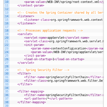
10
<param-value>
/WEB-INF/spring/root-context.xml
</pa
11
</context-param>
12
13
<!-- Creates the Spring Container shared by all Servl
14
<listener>
15
<listener-class>
org.springframework.web.context.C
16
</listener>
17
18
<!-- Processes application requests -->
19
<servlet>
20
<servlet-name>
appServlet
</servlet-name>
21
<servlet-class>
org.springframework.web.servlet.Di
22
<init-param>
23
<param-name>
contextConfigLocation
</param-name
24
<param-value>
/WEB-INF/spring/appServlet/servl
25
</init-param>
26
<load-on-startup>
1
</load-on-startup>
27
</servlet>
28
29
<!-- Spring Security Filter -->
30
<filter>
31
<filter-name>
springSecurityFilterChain
</filter-na
32
<filter-class>
org.springframework.web.filter.Dele
33
</filter>
34
35
<filter-mapping>
36
<filter-name>
springSecurityFilterChain
</filter-na
37
<url-pattern>
/*
</url-pattern>
38
</filter-mapping>
39