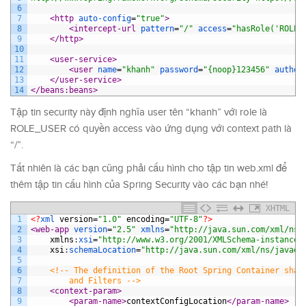
6
7
<http 
auto-config
=
"true"
>
8
<intercept-url 
pattern
=
"/"
access
=
"hasRole('ROLE_
9
</http>
10
11
<user-service>
12
<user 
name
=
"khanh"
password
=
"{noop}123456"
author
13
</user-service>
14
</beans:beans>
Tập tin security này định nghĩa user tên “khanh” với role là
ROLE_USER có quyền access vào ứng dụng với context path là
“/”.
Tất nhiên là các bạn cũng phải cấu hình cho tập tin web.xml để
thêm tập tin cấu hình của Spring Security vào các bạn nhé!
XHTML
1
<?
xml 
version
=
"1.0"
encoding
=
"UTF-8"
?>
2
<web-app 
version
=
"2.5"
xmlns
=
"http://java.sun.com/xml/ns/
3
xmlns
:
xsi
=
"http://www.w3.org/2001/XMLSchema-instance"
4
xsi
:
schemaLocation
=
"http://java.sun.com/xml/ns/javaee
5
6
<!-- The definition of the Root Spring Container shar
7
		and Filters -->
8
<context-param>
9
<param-name>
contextConfigLocation
</param-name>