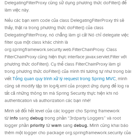
DelegatingFilterProxy cũng sử dụng phương thức doFilter() để
làm việc này.
Nếu các bạn xem code của class DelegatingFilterProxy thì sẽ
thấy, thật ra trong phương thức doFilter() của class
DelegatingFilterProxy, nó chẳng làm gì cả! Nó chỉ delegate việc
filter qua một class khác chính là
org.springframework.security.web.FilterChainProxy. Class
FilterChainProxy cũng hiện thực interface javax.servlet.Filter với
phương thức doFilter(). Cụ thể class FilterChainProxy làm gì
trong phương thức doFilter() của mình thì tương tự như trong bài
viết
Tổng quan quy trình xử lý request trong Spring MVC
, mình
cũng sẽ modify tập tin log4j.xml của project ứng dụng để log ra
tất cả những thông tin mà Spring Security thực hiện khi nó
authentication và authorization các bạn nhé!
Mình sẽ đổi hết level của các logger cho Spring framework
info
debug
từ
sang
trong phần “3rdparty Loggers” và root
priority
warn
debug.
logger phần
từ
sang
Mình cũng khai báo
thêm một logger cho package org.springframework.security của