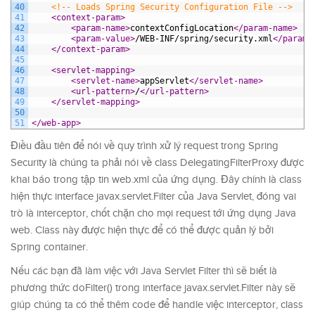
40
<!-- Loads Spring Security Configuration File -->
41
<context-param>
42
<param-name>
contextConfigLocation
</param-name>
43
<param-value>
/WEB-INF/spring/security.xml
</param-
44
</context-param>
45
46
<servlet-mapping>
47
<servlet-name>
appServlet
</servlet-name>
48
<url-pattern>
/
</url-pattern>
49
</servlet-mapping>
50
51
</web-app>
Điều đầu tiên để nói về quy trình xử lý request trong Spring
Security là chúng ta phải nói về class DelegatingFilterProxy được
khai báo trong tập tin web.xml của ứng dụng. Đây chính là class
hiện thực interface javax.servlet.Filter của Java Servlet, đóng vai
trò là interceptor, chốt chặn cho mọi request tới ứng dụng Java
web. Class này được hiện thực để có thể được quản lý bởi
Spring container.
Nếu các bạn đã làm việc với Java Servlet Filter thì sẽ biết là
phương thức doFilter() trong interface javax.servlet.Filter này sẽ
giúp chúng ta có thể thêm code để handle việc interceptor, class