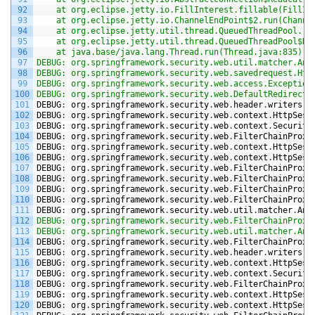
92
	at org.eclipse.jetty.io.FillInterest.fillable(FillIn
93
	at org.eclipse.jetty.io.ChannelEndPoint$2.run(Channe
94
	at org.eclipse.jetty.util.thread.QueuedThreadPool.ru
95
	at org.eclipse.jetty.util.thread.QueuedThreadPool$Ru
96
	at java.base/java.lang.Thread.run(Thread.java:835)
97
DEBUG: org.springframework.security.web.util.matcher.Ant
98
DEBUG: org.springframework.security.web.savedrequest.Htt
99
DEBUG: org.springframework.security.web.access.Exception
100
DEBUG: org.springframework.security.web.DefaultRedirectS
101
DEBUG
:
org
.
springframework
.
security
.
web
.
header
.
writers
.
H
102
DEBUG
:
org
.
springframework
.
security
.
web
.
context
.
HttpSess
103
DEBUG
:
org
.
springframework
.
security
.
web
.
context
.
Security
104
DEBUG
:
org
.
springframework
.
security
.
web
.
FilterChainProxy
105
DEBUG
:
org
.
springframework
.
security
.
web
.
context
.
HttpSess
106
DEBUG
:
org
.
springframework
.
security
.
web
.
context
.
HttpSess
107
DEBUG
:
org
.
springframework
.
security
.
web
.
FilterChainProxy
108
DEBUG
:
org
.
springframework
.
security
.
web
.
FilterChainProxy
109
DEBUG
:
org
.
springframework
.
security
.
web
.
FilterChainProxy
110
DEBUG
:
org
.
springframework
.
security
.
web
.
FilterChainProxy
111
DEBUG
:
org
.
springframework
.
security
.
web
.
util
.
matcher
.
Ant
112
DEBUG: org.springframework.security.web.FilterChainProxy
113
DEBUG: org.springframework.security.web.util.matcher.Ant
114
DEBUG
:
org
.
springframework
.
security
.
web
.
FilterChainProxy
115
DEBUG
:
org
.
springframework
.
security
.
web
.
header
.
writers
.
H
116
DEBUG
:
org
.
springframework
.
security
.
web
.
context
.
HttpSess
117
DEBUG
:
org
.
springframework
.
security
.
web
.
context
.
Security
118
DEBUG
:
org
.
springframework
.
security
.
web
.
FilterChainProxy
119
DEBUG
:
org
.
springframework
.
security
.
web
.
context
.
HttpSess
120
DEBUG
:
org
.
springframework
.
security
.
web
.
context
.
HttpSess