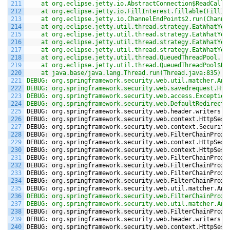
211
	at org.eclipse.jetty.io.AbstractConnection$ReadCallb
212
	at org.eclipse.jetty.io.FillInterest.fillable(FillIn
213
	at org.eclipse.jetty.io.ChannelEndPoint$2.run(Channe
214
	at org.eclipse.jetty.util.thread.strategy.EatWhatYou
215
	at org.eclipse.jetty.util.thread.strategy.EatWhatYou
216
	at org.eclipse.jetty.util.thread.strategy.EatWhatYou
217
	at org.eclipse.jetty.util.thread.strategy.EatWhatYou
218
	at org.eclipse.jetty.util.thread.QueuedThreadPool.ru
219
	at org.eclipse.jetty.util.thread.QueuedThreadPool$Ru
220
	at java.base/java.lang.Thread.run(Thread.java:835)
221
DEBUG: org.springframework.security.web.util.matcher.Ant
222
DEBUG: org.springframework.security.web.savedrequest.Htt
223
DEBUG: org.springframework.security.web.access.Exception
224
DEBUG: org.springframework.security.web.DefaultRedirectS
225
DEBUG
:
org
.
springframework
.
security
.
web
.
header
.
writers
.
H
226
DEBUG
:
org
.
springframework
.
security
.
web
.
context
.
HttpSess
227
DEBUG
:
org
.
springframework
.
security
.
web
.
context
.
Security
228
DEBUG
:
org
.
springframework
.
security
.
web
.
FilterChainProxy
229
DEBUG
:
org
.
springframework
.
security
.
web
.
context
.
HttpSess
230
DEBUG
:
org
.
springframework
.
security
.
web
.
context
.
HttpSess
231
DEBUG
:
org
.
springframework
.
security
.
web
.
FilterChainProxy
232
DEBUG
:
org
.
springframework
.
security
.
web
.
FilterChainProxy
233
DEBUG
:
org
.
springframework
.
security
.
web
.
FilterChainProxy
234
DEBUG
:
org
.
springframework
.
security
.
web
.
FilterChainProxy
235
DEBUG
:
org
.
springframework
.
security
.
web
.
util
.
matcher
.
Ant
236
DEBUG: org.springframework.security.web.FilterChainProxy
237
DEBUG: org.springframework.security.web.util.matcher.Ant
238
DEBUG
:
org
.
springframework
.
security
.
web
.
FilterChainProxy
239
DEBUG
:
org
.
springframework
.
security
.
web
.
header
.
writers
.
H
240
DEBUG
:
org
.
springframework
.
security
.
web
.
context
.
HttpSess