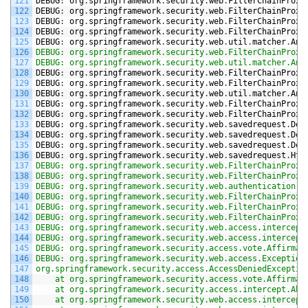
121
DEBUG
:
org
.
springframework
.
security
.
web
.
FilterChainProxy
122
DEBUG
:
org
.
springframework
.
security
.
web
.
FilterChainProxy
123
DEBUG
:
org
.
springframework
.
security
.
web
.
FilterChainProxy
124
DEBUG
:
org
.
springframework
.
security
.
web
.
FilterChainProxy
125
DEBUG
:
org
.
springframework
.
security
.
web
.
util
.
matcher
.
Ant
126
DEBUG: org.springframework.security.web.FilterChainProxy
127
DEBUG: org.springframework.security.web.util.matcher.Ant
128
DEBUG
:
org
.
springframework
.
security
.
web
.
FilterChainProxy
129
DEBUG
:
org
.
springframework
.
security
.
web
.
FilterChainProxy
130
DEBUG
:
org
.
springframework
.
security
.
web
.
util
.
matcher
.
Ant
131
DEBUG
:
org
.
springframework
.
security
.
web
.
FilterChainProxy
132
DEBUG
:
org
.
springframework
.
security
.
web
.
FilterChainProxy
133
DEBUG
:
org
.
springframework
.
security
.
web
.
savedrequest
.
Def
134
DEBUG
:
org
.
springframework
.
security
.
web
.
savedrequest
.
Def
135
DEBUG
:
org
.
springframework
.
security
.
web
.
savedrequest
.
Def
136
DEBUG
:
org
.
springframework
.
security
.
web
.
savedrequest
.
Htt
137
DEBUG: org.springframework.security.web.FilterChainProxy
138
DEBUG: org.springframework.security.web.FilterChainProxy
139
DEBUG: org.springframework.security.web.authentication.A
140
DEBUG: org.springframework.security.web.FilterChainProxy
141
DEBUG: org.springframework.security.web.FilterChainProxy
142
DEBUG: org.springframework.security.web.FilterChainProxy
143
DEBUG: org.springframework.security.web.access.intercept
144
DEBUG: org.springframework.security.web.access.intercept
145
DEBUG: org.springframework.security.access.vote.Affirmat
146
DEBUG: org.springframework.security.web.access.Exception
147
org.springframework.security.access.AccessDeniedExceptio
148
	at org.springframework.security.access.vote.Affirmat
149
	at org.springframework.security.access.intercept.Ab
150
	at org.springframework.security.web.access.intercept