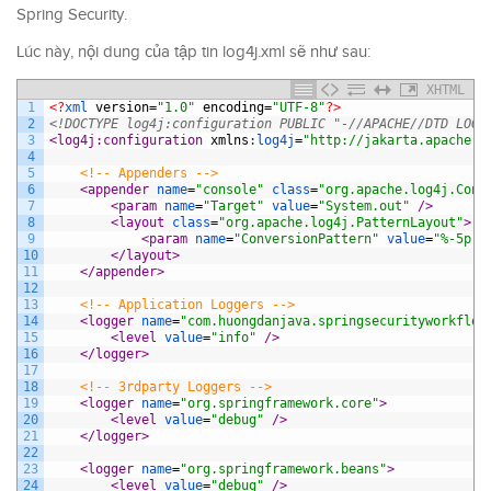
Spring Security.
Lúc này, nội dung của tập tin log4j.xml sẽ như sau:
XHTML
1
<?
xml 
version
=
"1.0"
encoding
=
"UTF-8"
?>
2
<!DOCTYPE log4j:configuration PUBLIC "-//APACHE//DTD LOG4
3
<log4j:configuration 
xmlns
:
log4j
=
"http://jakarta.apache.o
4
5
<!-- Appenders -->
6
<appender 
name
=
"console"
class
=
"org.apache.log4j.Cons
7
<param 
name
=
"Target"
value
=
"System.out"
 />
8
<layout 
class
=
"org.apache.log4j.PatternLayout"
>
9
<param 
name
=
"ConversionPattern"
value
=
"%-5p: 
10
</layout>
11
</appender>
12
13
<!-- Application Loggers -->
14
<logger 
name
=
"com.huongdanjava.springsecurityworkflow
15
<level 
value
=
"info"
 />
16
</logger>
17
18
<!-- 3rdparty Loggers -->
19
<logger 
name
=
"org.springframework.core"
>
20
<level 
value
=
"debug"
 />
21
</logger>
22
23
<logger 
name
=
"org.springframework.beans"
>
24
<level 
value
=
"debug"
 />