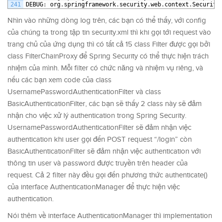
241
DEBUG
:
org
.
springframework
.
security
.
web
.
context
.
Security
Nhìn vào những dòng log trên, các bạn có thể thấy, với config
của chúng ta trong tập tin security.xml thì khi gọi tới request vào
trang chủ của ứng dụng thì có tất cả 15 class Filter được gọi bởi
class FilterChainProxy để Spring Security có thể thực hiện trách
nhiệm của mình. Mỗi filter có chức năng và nhiệm vụ riêng, và
nếu các bạn xem code của class
UsernamePasswordAuthenticationFilter và class
BasicAuthenticationFilter, các bạn sẽ thấy 2 class này sẽ đảm
nhận cho việc xử lý authentication trong Spring Security.
UsernamePasswordAuthenticationFilter sẽ đảm nhận việc
authentication khi user gọi đến POST request “/login” còn
BasicAuthenticationFilter sẽ đảm nhận việc authentication với
thông tin user và password được truyền trên header của
request. Cả 2 filter này đều gọi đến phương thức authenticate()
của interface AuthenticationManager để thực hiện việc
authentication.
Nói thêm về interface AuthenticationManager thì implementation