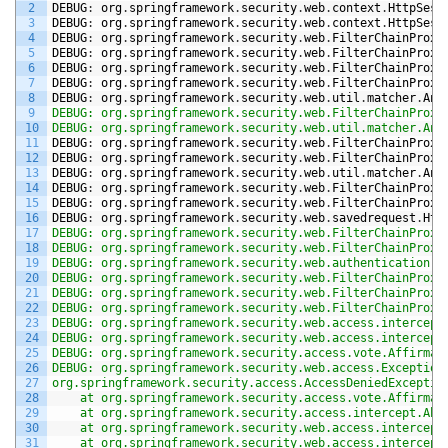
2
DEBUG
:
org
.
springframework
.
security
.
web
.
context
.
HttpSess
3
DEBUG
:
org
.
springframework
.
security
.
web
.
context
.
HttpSess
4
DEBUG
:
org
.
springframework
.
security
.
web
.
FilterChainProxy
5
DEBUG
:
org
.
springframework
.
security
.
web
.
FilterChainProxy
6
DEBUG
:
org
.
springframework
.
security
.
web
.
FilterChainProxy
7
DEBUG
:
org
.
springframework
.
security
.
web
.
FilterChainProxy
8
DEBUG
:
org
.
springframework
.
security
.
web
.
util
.
matcher
.
Ant
9
DEBUG: org.springframework.security.web.FilterChainProxy
10
DEBUG: org.springframework.security.web.util.matcher.Ant
11
DEBUG
:
org
.
springframework
.
security
.
web
.
FilterChainProxy
12
DEBUG
:
org
.
springframework
.
security
.
web
.
FilterChainProxy
13
DEBUG
:
org
.
springframework
.
security
.
web
.
util
.
matcher
.
Ant
14
DEBUG
:
org
.
springframework
.
security
.
web
.
FilterChainProxy
15
DEBUG
:
org
.
springframework
.
security
.
web
.
FilterChainProxy
16
DEBUG
:
org
.
springframework
.
security
.
web
.
savedrequest
.
Htt
17
DEBUG: org.springframework.security.web.FilterChainProxy
18
DEBUG: org.springframework.security.web.FilterChainProxy
19
DEBUG: org.springframework.security.web.authentication.A
20
DEBUG: org.springframework.security.web.FilterChainProxy
21
DEBUG: org.springframework.security.web.FilterChainProxy
22
DEBUG: org.springframework.security.web.FilterChainProxy
23
DEBUG: org.springframework.security.web.access.intercept
24
DEBUG: org.springframework.security.web.access.intercept
25
DEBUG: org.springframework.security.access.vote.Affirmat
26
DEBUG: org.springframework.security.web.access.Exception
27
org.springframework.security.access.AccessDeniedExceptio
28
	at org.springframework.security.access.vote.Affirmat
29
	at org.springframework.security.access.intercept.Ab
30
	at org.springframework.security.web.access.intercept
31
	at org.springframework.security.web.access.intercept