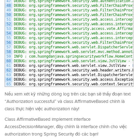
47
DEBUG: org.springframework.security.web.authentication.An
48
DEBUG: org.springframework.security.web.FilterChainProxy 
49
DEBUG: org.springframework.security.web.FilterChainProxy 
50
DEBUG: org.springframework.security.web.FilterChainProxy 
51
DEBUG: org.springframework.security.web.access.intercept.
52
DEBUG: org.springframework.security.web.access.intercept.
53
DEBUG: org.springframework.security.access.vote.Affirmati
54
DEBUG: org.springframework.security.web.access.intercept.
55
DEBUG: org.springframework.security.web.access.intercept.
56
DEBUG: org.springframework.security.web.FilterChainProxy 
57
DEBUG: org.springframework.web.servlet.DispatcherServlet 
58
DEBUG: org.springframework.web.servlet.mvc.method.annotat
59
INFO : com.huongdanjava.springsecurityworkflow.HomeContro
60
DEBUG: org.springframework.web.servlet.view.JstlView - Vi
61
DEBUG
:
org
.
springframework
.
web
.
servlet
.
view
.
JstlView
-
Fo
62
DEBUG
:
org
.
springframework
.
security
.
web
.
header
.
writers
.
Hs
63
DEBUG
:
org
.
springframework
.
web
.
servlet
.
DispatcherServlet
64
DEBUG
:
org
.
springframework
.
security
.
web
.
access
.
ExceptionT
65
DEBUG
:
org
.
springframework
.
security
.
web
.
context
.
SecurityC
Nếu xem xét kỹ những dòng log trên các bạn sẽ thấy đoạn text
“Authorization successful” và class AffirmativeBased chính là
class thực hiện việc authorization này!
Class AffirmativeBased implement interface
AccessDecisionManager, đây chính là interface chính cho việc
authorization trong Spring Security đó các bạn!