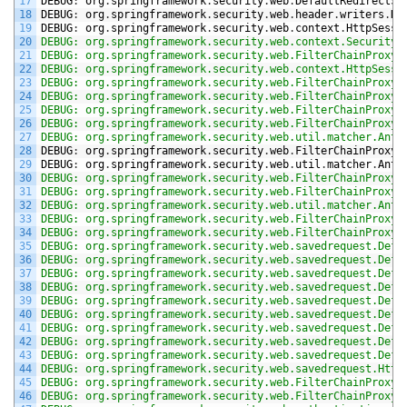
17
DEBUG
:
org
.
springframework
.
security
.
web
.
DefaultRedirectSt
18
DEBUG
:
org
.
springframework
.
security
.
web
.
header
.
writers
.
Hs
19
DEBUG
:
org
.
springframework
.
security
.
web
.
context
.
HttpSessi
20
DEBUG: org.springframework.security.web.context.SecurityC
21
DEBUG: org.springframework.security.web.FilterChainProxy 
22
DEBUG: org.springframework.security.web.context.HttpSessi
23
DEBUG: org.springframework.security.web.FilterChainProxy 
24
DEBUG: org.springframework.security.web.FilterChainProxy 
25
DEBUG: org.springframework.security.web.FilterChainProxy 
26
DEBUG: org.springframework.security.web.FilterChainProxy 
27
DEBUG: org.springframework.security.web.util.matcher.AntP
28
DEBUG
:
org
.
springframework
.
security
.
web
.
FilterChainProxy
29
DEBUG
:
org
.
springframework
.
security
.
web
.
util
.
matcher
.
AntP
30
DEBUG: org.springframework.security.web.FilterChainProxy 
31
DEBUG: org.springframework.security.web.FilterChainProxy 
32
DEBUG: org.springframework.security.web.util.matcher.AntP
33
DEBUG: org.springframework.security.web.FilterChainProxy 
34
DEBUG: org.springframework.security.web.FilterChainProxy 
35
DEBUG: org.springframework.security.web.savedrequest.Defa
36
DEBUG: org.springframework.security.web.savedrequest.Defa
37
DEBUG: org.springframework.security.web.savedrequest.Defa
38
DEBUG: org.springframework.security.web.savedrequest.Defa
39
DEBUG: org.springframework.security.web.savedrequest.Defa
40
DEBUG: org.springframework.security.web.savedrequest.Defa
41
DEBUG: org.springframework.security.web.savedrequest.Defa
42
DEBUG: org.springframework.security.web.savedrequest.Defa
43
DEBUG: org.springframework.security.web.savedrequest.Defa
44
DEBUG: org.springframework.security.web.savedrequest.Http
45
DEBUG: org.springframework.security.web.FilterChainProxy 
46
DEBUG: org.springframework.security.web.FilterChainProxy 