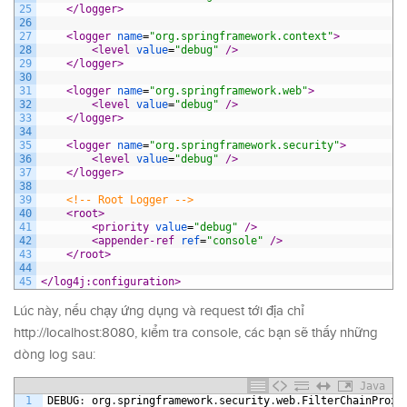
25
</logger>
26
27
<logger 
name
=
"org.springframework.context"
>
28
<level 
value
=
"debug"
 />
29
</logger>
30
31
<logger 
name
=
"org.springframework.web"
>
32
<level 
value
=
"debug"
 />
33
</logger>
34
35
<logger 
name
=
"org.springframework.security"
>
36
<level 
value
=
"debug"
 />
37
</logger>
38
39
<!-- Root Logger -->
40
<root>
41
<priority 
value
=
"debug"
 />
42
<appender-ref 
ref
=
"console"
 />
43
</root>
44
45
</log4j:configuration>
Lúc này, nếu chạy ứng dụng và request tới địa chỉ
http://localhost:8080, kiểm tra console, các bạn sẽ thấy những
dòng log sau:
Java
1
DEBUG
:
org
.
springframework
.
security
.
web
.
FilterChainProxy