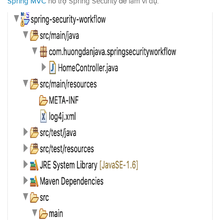
Spring MVC
hỗ trợ Spring Security để làm ví dụ: