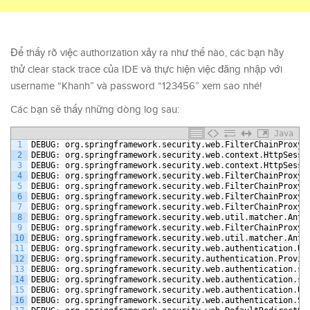
Để thấy rõ việc authorization xảy ra như thế nào, các bạn hãy
thử clear stack trace của IDE và thực hiện việc đăng nhập với
username “Khanh” và password “123456” xem sao nhé!
Các bạn sẽ thấy những dòng log sau:
Java
1
DEBUG
:
org
.
springframework
.
security
.
web
.
FilterChainProxy
2
DEBUG
:
org
.
springframework
.
security
.
web
.
context
.
HttpSessi
3
DEBUG
:
org
.
springframework
.
security
.
web
.
context
.
HttpSessi
4
DEBUG
:
org
.
springframework
.
security
.
web
.
FilterChainProxy
5
DEBUG
:
org
.
springframework
.
security
.
web
.
FilterChainProxy
6
DEBUG
:
org
.
springframework
.
security
.
web
.
FilterChainProxy
7
DEBUG
:
org
.
springframework
.
security
.
web
.
FilterChainProxy
8
DEBUG
:
org
.
springframework
.
security
.
web
.
util
.
matcher
.
AntP
9
DEBUG
:
org
.
springframework
.
security
.
web
.
FilterChainProxy
10
DEBUG
:
org
.
springframework
.
security
.
web
.
util
.
matcher
.
AntP
11
DEBUG
:
org
.
springframework
.
security
.
web
.
authentication
.
Us
12
DEBUG
:
org
.
springframework
.
security
.
authentication
.
Provid
13
DEBUG
:
org
.
springframework
.
security
.
web
.
authentication
.
se
14
DEBUG
:
org
.
springframework
.
security
.
web
.
authentication
.
se
15
DEBUG
:
org
.
springframework
.
security
.
web
.
authentication
.
Us
16
DEBUG
:
org
.
springframework
.
security
.
web
.
authentication
.
Sa