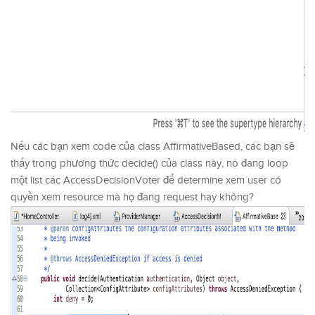
Nếu các bạn xem code của class AffirmativeBased, các bạn sẽ
thấy trong phương thức decide() của class này, nó đang loop
một list các AccessDecisionVoter để determine xem user có
quyền xem resource mà họ đang request hay không?