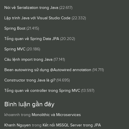
Nói về Serialization trong Java
(22.617)
Lập trình Java với Visual Studio Code
(22.332)
Spring Boot
(21.415)
Tổng quan về Spring Data JPA
(20.202)
Spring MVC
(20.186)
Câu lệnh import trong Java
(17.141)
Bean autowiring sử dụng @Autowired annotation
(14.711)
Constructor trong Java là gì?
(14.695)
Tổng quan về controller trong Spring MVC
(13.597)
Bình luận gần đây
khoannh
trong
Monolithic và Microservices
Khanh Nguyen
trong
Kết nối MSSQL Server trong JPA