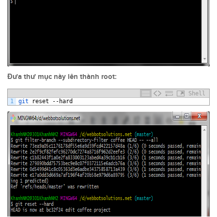
Đưa thư mục này lên thành root:
Shell
1
git 
reset
--
hard