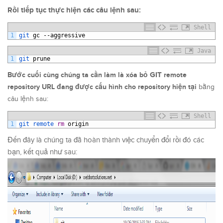
Rồi tiếp tục thực hiện các câu lệnh sau:
Shell
1
git 
gc
--
aggressive
Java
1
git 
prune
GIT
Bước cuối cùng chúng ta cần làm là xóa bỏ
remote
repository URL đang được cấu hình cho repository hiện tại
bằng
câu lệnh sau:
Shell
1
git 
remote 
rm
origin
Đến đây là chúng ta đã hoàn thành việc chuyển đổi rồi đó các
bạn, kết quả như sau: