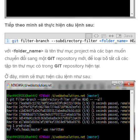
Tiếp theo mình sẽ thực hiện câu lệnh sau:
Java
1
git 
filter
-
branch
--
subdirectory
-
filter
<folder_name>
HEAD
folder_name>
với <
là tên thư mục project mà các bạn muốn
GIT
chuyển đổi sang một
repository mới, để loại bỏ tất cả các
GIT
tập tin thư mục có trong
repository hiện tại.
Ở đây, mình sẽ thực hiện câu lệnh như sau: