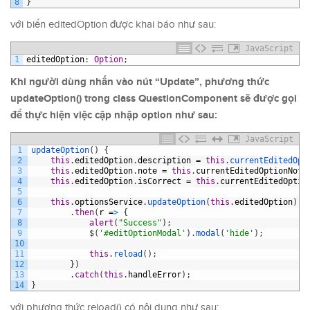
8
}
với biến editedOption được khai báo như sau:
JavaScript
1
editedOption
:
Option
;
Khi người dùng nhấn vào nút “Update”, phương thức
updateOption() trong class QuestionComponent sẽ được gọi
để thực hiện việc cập nhập option như sau:
JavaScript
1
updateOption
(
)
{
2
this
.
editedOption
.
description
=
this
.
currentEditedOpt
3
this
.
editedOption
.
note
=
this
.
currentEditedOptionNote
4
this
.
editedOption
.
isCorrect
=
this
.
currentEditedOptio
5
6
this
.
optionsService
.
updateOption
(
this
.
editedOption
)
7
.
then
(
r
=
>
{
8
alert
(
"Success"
)
;
9
$
(
'#editOptionModal'
)
.
modal
(
'hide'
)
;
10
11
this
.
reload
(
)
;
12
}
)
13
.
catch
(
this
.
handleError
)
;
14
}
với phương thức reload() có nội dung như sau: