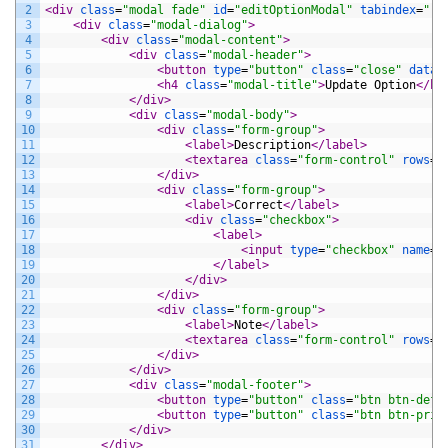
2
<div 
class
=
"modal fade"
id
=
"editOptionModal"
tabindex
=
"-1
3
<div 
class
=
"modal-dialog"
>
4
<div 
class
=
"modal-content"
>
5
<div 
class
=
"modal-header"
>
6
<button 
type
=
"button"
class
=
"close"
data-
7
<h4 
class
=
"modal-title"
>
Update Option
</h4
8
</div>
9
<div 
class
=
"modal-body"
>
10
<div 
class
=
"form-group"
>
11
<label>
Description
</label>
12
<textarea 
class
=
"form-control"
rows
=
"
13
</div>
14
<div 
class
=
"form-group"
>
15
<label>
Correct
</label>
16
<div 
class
=
"checkbox"
>
17
<label>
18
<input 
type
=
"checkbox"
name
=
"
19
</label>
20
</div>
21
</div>
22
<div 
class
=
"form-group"
>
23
<label>
Note
</label>
24
<textarea 
class
=
"form-control"
rows
=
"
25
</div>
26
</div>
27
<div 
class
=
"modal-footer"
>
28
<button 
type
=
"button"
class
=
"btn btn-defa
29
<button 
type
=
"button"
class
=
"btn btn-prim
30
</div>
31
</div>