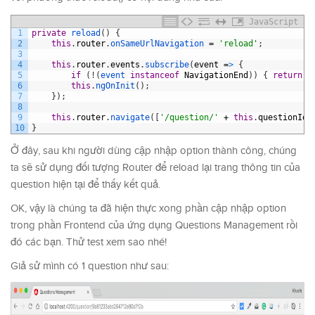
JavaScript
1
private
reload
(
)
{
2
this
.
router
.
onSameUrlNavigation
=
'reload'
;
3
4
this
.
router
.
events
.
subscribe
(
event
=
>
{
5
if
(
!
(
event 
instanceof
NavigationEnd
)
)
{
return
;
6
this
.
ngOnInit
(
)
;
7
}
)
;
8
9
this
.
router
.
navigate
(
[
'/question/'
+
this
.
questionId
]
10
}
Ở đây, sau khi người dùng cập nhập option thành công, chúng
ta sẽ sử dụng đối tượng Router để reload lại trang thông tin của
question hiện tại để thấy kết quả.
OK, vậy là chúng ta đã hiện thực xong phần cập nhập option
trong phần Frontend của ứng dụng Questions Management rồi
đó các bạn. Thử test xem sao nhé!
Giả sử mình có 1 question như sau: