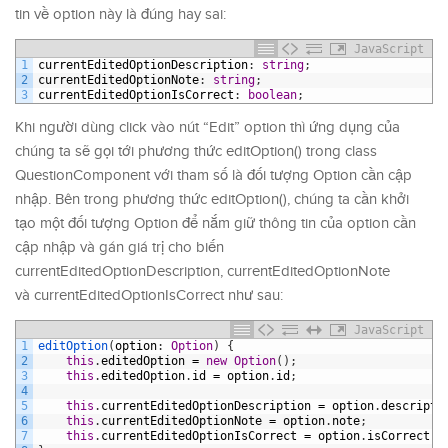
tin về option này là đúng hay sai:
JavaScript
1
currentEditedOptionDescription
:
string
;
2
currentEditedOptionNote
:
string
;
3
currentEditedOptionIsCorrect
:
boolean
;
Khi người dùng click vào nút “Edit” option thì ứng dụng của
chúng ta sẽ gọi tới phương thức editOption() trong class
QuestionComponent với tham số là đối tượng Option cần cập
nhập. Bên trong phương thức editOption(), chúng ta cần khởi
tạo một đối tượng Option để nắm giữ thông tin của option cần
cập nhập và gán giá trị cho biến
currentEditedOptionDescription, currentEditedOptionNote
và currentEditedOptionIsCorrect như sau:
JavaScript
1
editOption
(
option
:
Option
)
{
2
this
.
editedOption
=
new
Option
(
)
;
3
this
.
editedOption
.
id
=
option
.
id
;
4
5
this
.
currentEditedOptionDescription
=
option
.
descripti
6
this
.
currentEditedOptionNote
=
option
.
note
;
7
this
.
currentEditedOptionIsCorrect
=
option
.
isCorrect
;