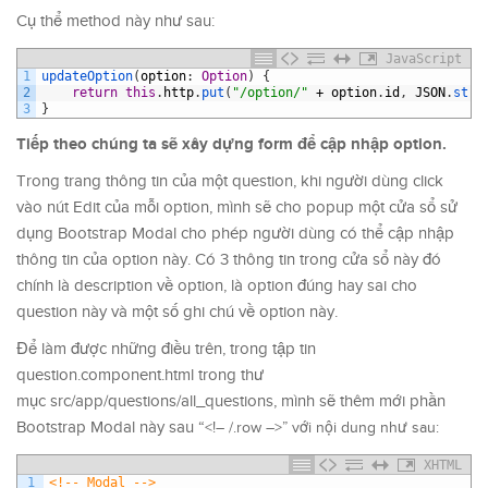
Cụ thể method này như sau:
JavaScript
1
updateOption
(
option
:
Option
)
{
2
return
this
.
http
.
put
(
"/option/"
+
option
.
id
,
JSON
.
stri
3
}
Tiếp theo chúng ta sẽ xây dựng form để cập nhập option.
Trong trang thông tin của một question, khi người dùng click
vào nút Edit của mỗi option, mình sẽ cho popup một cửa sổ sử
dụng Bootstrap Modal cho phép người dùng có thể cập nhập
thông tin của option này. Có 3 thông tin trong cửa sổ này đó
chính là description về option, là option đúng hay sai cho
question này và một số ghi chú về option này.
Để làm được những điều trên, trong tập tin
question.component.html trong thư
mục src/app/questions/all_questions, mình sẽ thêm mới phần
Bootstrap Modal này sau “
<!– /.row –>
” với nội dung như sau:
XHTML
1
<!-- Modal -->