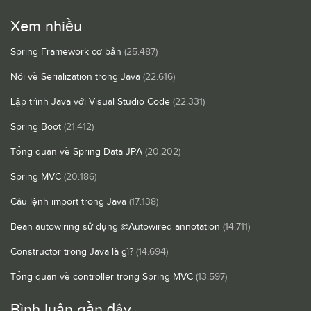
Xem nhiều
Spring Framework cơ bản
(25.487)
Nói về Serialization trong Java
(22.616)
Lập trình Java với Visual Studio Code
(22.331)
Spring Boot
(21.412)
Tổng quan về Spring Data JPA
(20.202)
Spring MVC
(20.186)
Câu lệnh import trong Java
(17.138)
Bean autowiring sử dụng @Autowired annotation
(14.711)
Constructor trong Java là gì?
(14.694)
Tổng quan về controller trong Spring MVC
(13.597)
Bình luận gần đây