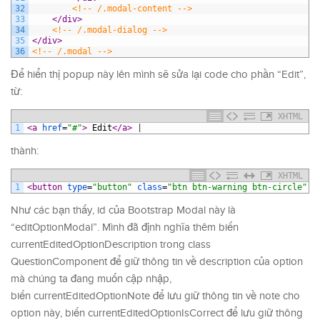
32
<!-- /.modal-content -->
33
</div>
34
<!-- /.modal-dialog -->
35
</div>
36
<!-- /.modal -->
Để hiển thị popup này lên mình sẽ sửa lại code cho phần “Edit”,
từ:
XHTML
1
<a 
href
=
"#"
>
 Edit
</a>
|
thành:
XHTML
1
<button 
type
=
"button"
class
=
"btn btn-warning btn-circle"
d
Như các bạn thấy, id của Bootstrap Modal này là
“editOptionModal”. Mình đã định nghĩa thêm biến
currentEditedOptionDescription trong class
QuestionComponent để giữ thông tin về description của option
mà chúng ta đang muốn cập nhập,
biến currentEditedOptionNote để lưu giữ thông tin về note cho
option này, biến currentEditedOptionIsCorrect để lưu giữ thông