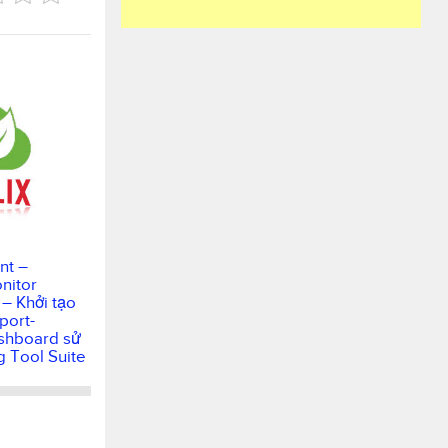
t –
nitor
– Khởi tạo
port-
shboard sử
g Tool Suite