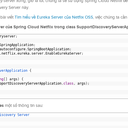
y-server xong, giờ là lúc chúng ta sẽ sử dụng Spring Cloud Netflix đ
ery Server này.
bài viết
Tìm hiểu về Eureka Server của Netflix OSS
, việc chúng ta cần 
 của Spring Cloud Netflix trong class SupportDiscoveryServerAp
ryserver
;
SpringApplication
;
autoconfigure
.
SpringBootApplication
;
.
netflix
.
eureka
.
server
.
EnableEurekaServer
;
verApplication
{
ng
[
]
args
)
{
pportDiscoveryServerApplication
.
class
,
args
)
;
es
một số thông tin sau:
iscovery 
Server