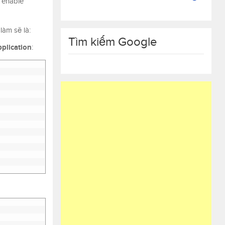
ể enable
làm sẽ là:
Tìm kiếm Google
plication
: