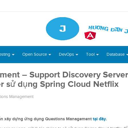
esting
Open Source
DevOps
Tool
Database
ent – Support Discovery Server
r sử dụng Spring Cloud Netflix
tions Management
 dẫn xây dựng ứng dụng Questions Management
tại đây
.