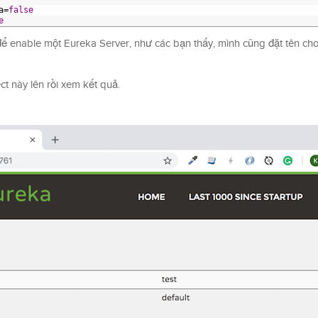
a
=
false
e
để enable một Eureka Server, như các bạn thấy, mình cũng đặt tên cho
ct này lên rồi xem kết quả.