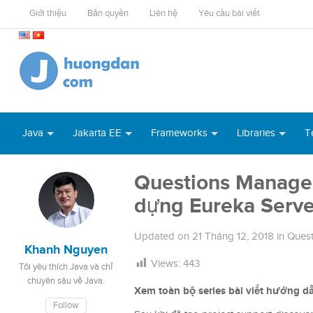
Giới thiệu
Bản quyền
Liên hệ
Yêu cầu bài viết
Java
Jakarta EE
Frameworks
Libraries
T
Questions Managem
dựng Eureka Serve
Updated on
21 Tháng 12, 2018
in
Ques
Khanh Nguyen
Views:
443
Tôi yêu thích Java và chỉ
chuyên sâu về Java.
Xem toàn bộ series bài viết hướng
Follow