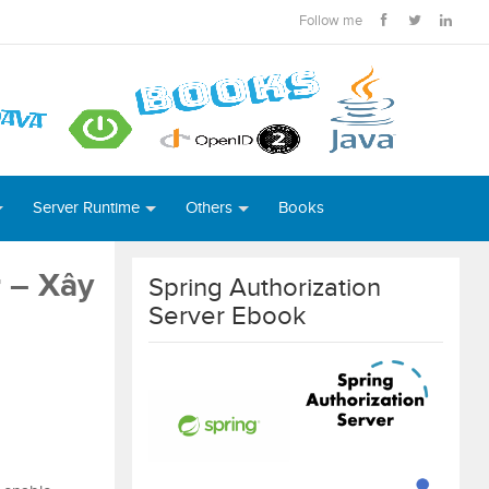
Follow me
Server Runtime
Others
Books
 – Xây
Spring Authorization
Server Ebook