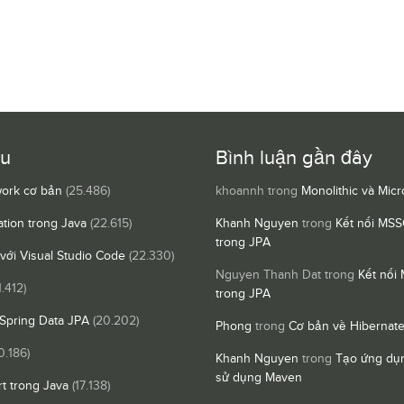
ều
Bình luận gần đây
ork cơ bản
(25.486)
khoannh
trong
Monolithic và Micr
ation trong Java
(22.615)
Khanh Nguyen
trong
Kết nối MSS
trong JPA
 với Visual Studio Code
(22.330)
Nguyen Thanh Dat
trong
Kết nối
1.412)
trong JPA
Spring Data JPA
(20.202)
Phong
trong
Cơ bản về Hibernat
0.186)
Khanh Nguyen
trong
Tạo ứng dụn
sử dụng Maven
t trong Java
(17.138)