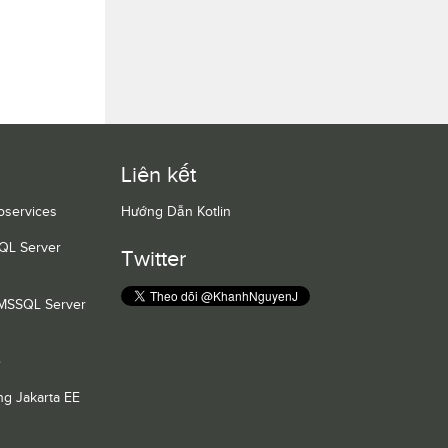
Liên kết
oservices
Hướng Dẫn Kotlin
QL Server
Twitter
 MSSQL Server
e
g Jakarta EE