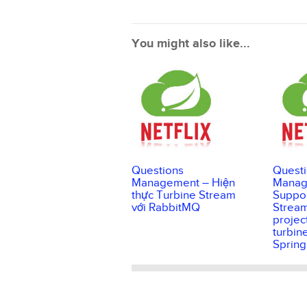
You might also like...
Questions
Quest
Management – Hiện
Manag
thực Turbine Stream
Suppor
với RabbitMQ
Stream
projec
turbin
Spring