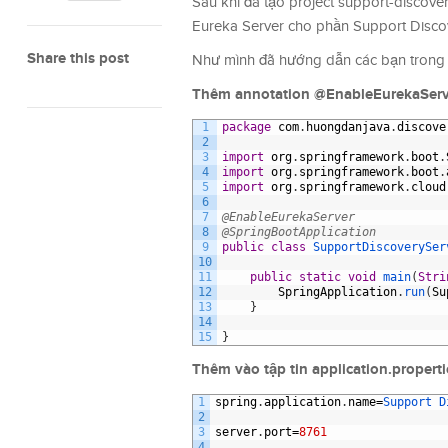
Sau khi đã tạo project support-discover
Eureka Server cho phần Support Discov
Share this post
Như mình đã hướng dẫn các bạn trong 
Thêm annotation @EnableEurekaServer
1
package
com
.
huongdanjava
.
discove
2
3
import
org
.
springframework
.
boot
.
4
import
org
.
springframework
.
boot
.
5
import
org
.
springframework
.
cloud
6
7
@EnableEurekaServer
8
@SpringBootApplication
9
public
class
SupportDiscoverySer
10
11
public
static
void
main
(
Stri
12
SpringApplication
.
run
(
Su
13
}
14
15
}
Thêm vào tập tin application.properti
1
spring
.
application
.
name
=
Support 
D
2
3
server
.
port
=
8761
4