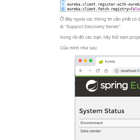
5
eureka
.
client
.
register
-
with
-
eurek
6
eureka
.
client
.
fetch
-
registry
=
fals
Ở đây ngoài các thông tin cần phải có 
là “Support Discovery Server”.
Xong rồi đó các bạn, hãy thử start proje
Của mình như sau: