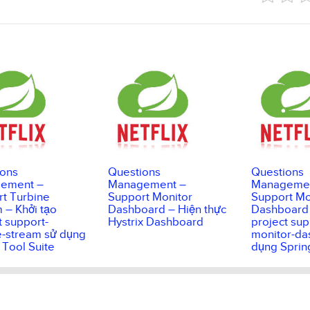
ions
Questions
Questions
ement –
Management –
Managemen
t Turbine
Support Monitor
Support Mo
 – Khởi tạo
Dashboard – Hiện thực
Dashboard 
t support-
Hystrix Dashboard
project sup
e-stream sử dụng
monitor-da
 Tool Suite
dụng Sprin