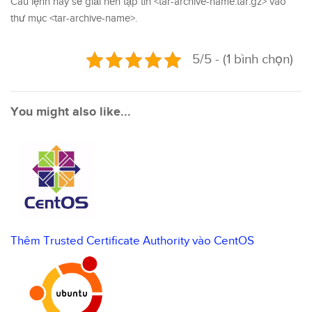
Câu lệnh này sẽ giải nén tập tin <tar-archive-name.tar.gz> vào
thư mục <tar-archive-name>.
5/5 - (1 bình chọn)
You might also like...
Thêm Trusted Certificate Authority vào CentOS