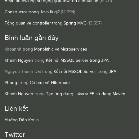
Bean autowiring sử dụng @Autowired annotation
(14.711)
Constructor trong Java là gì?
(14.694)
Tổng quan về controller trong Spring MVC
(13.597)
Bình luận gần đây
khoannh
trong
Monolithic và Microservices
Khanh Nguyen
trong
Kết nối MSSQL Server trong JPA
Nguyen Thanh Dat
trong
Kết nối MSSQL Server trong JPA
Phong
trong
Cơ bản về Hibernate
Khanh Nguyen
trong
Tạo ứng dụng Jakarta EE sử dụng Maven
Liên kết
Hướng Dẫn Kotlin
Twitter