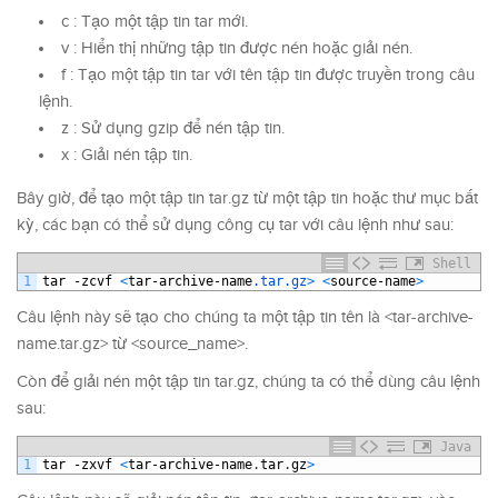
c : Tạo một tập tin tar mới.
v : Hiển thị những tập tin được nén hoặc giải nén.
f : Tạo một tập tin tar với tên tập tin được truyền trong câu
lệnh.
z : Sử dụng gzip để nén tập tin.
x : Giải nén tập tin.
Bây giờ, để tạo một tập tin tar.gz từ một tập tin hoặc thư mục bất
kỳ, các bạn có thể sử dụng công cụ tar với câu lệnh như sau:
Shell
1
tar
-
zcvf
<
tar
-
archive
-
name
.tar
.gz
>
<
source
-
name
>
Câu lệnh này sẽ tạo cho chúng ta một tập tin tên là <tar-archive-
name.tar.gz> từ <source_name>.
Còn để giải nén một tập tin tar.gz, chúng ta có thể dùng câu lệnh
sau:
Java
1
tar
-
zxvf
<
tar
-
archive
-
name
.
tar
.
gz
>