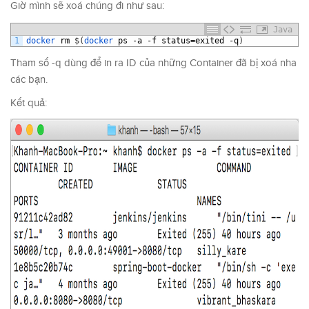
Giờ mình sẽ xoá chúng đi như sau:
Java
1
docker 
rm
$
(
docker 
ps
-
a
-
f
status
=
exited
-
q
)
Tham số -q dùng để in ra ID của những Container đã bị xoá nha
các bạn.
Kết quả: