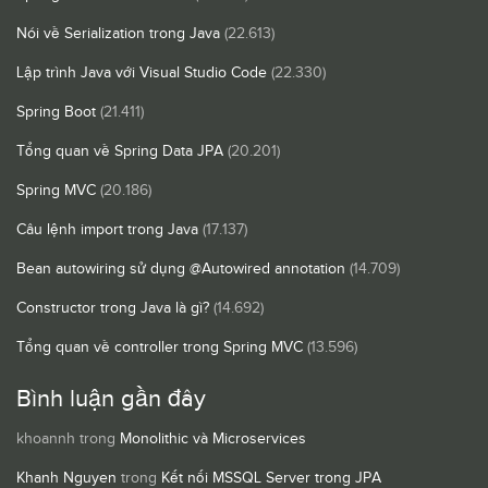
Nói về Serialization trong Java
(22.613)
Lập trình Java với Visual Studio Code
(22.330)
Spring Boot
(21.411)
Tổng quan về Spring Data JPA
(20.201)
Spring MVC
(20.186)
Câu lệnh import trong Java
(17.137)
Bean autowiring sử dụng @Autowired annotation
(14.709)
Constructor trong Java là gì?
(14.692)
Tổng quan về controller trong Spring MVC
(13.596)
Bình luận gần đây
khoannh
trong
Monolithic và Microservices
Khanh Nguyen
trong
Kết nối MSSQL Server trong JPA