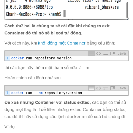
Cách thứ hai là chúng ta sẽ cài đặt khi chúng ta exit
Container đó thì nó sẽ bị xoá tự động.
Với cách này, khi
khởi động một Container
bằng câu lệnh:
Java
1
docker 
run
repository
:
version
thì các bạn hãy thêm một tham số nữa là –rm.
Hoàn chỉnh câu lệnh như sau:
Java
1
docker 
run
 --
rm 
repository
:
version
Để xoá những Container với status exited,
các bạn có thể sử
dụng một flag là -f để filter những exited Container bằng status,
sau đó thì hãy sử dụng câu lệnh docker rm để xoá bỏ chúng đi.
Ví dụ: