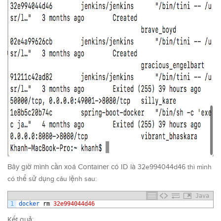
Bây giờ mình cần xoá Container có ID là
32e994044d46 thì mình
có thể sử dụng câu lệnh sau:
Java
1
docker 
rm
32e994044d46
Kết quả: