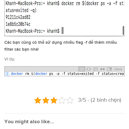
Các bạn cũng có thể sử dụng nhiều flag -f để thêm nhiều
filter các bạn nhé
!
Ví dụ:
Java
1
docker 
rm
$
(
docker 
ps
-
a
-
f
status
=
exited
-
f
status
=
create
3/5 - (2 bình chọn)
You might also like...