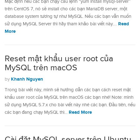
Mặc định nếu các bạn chạy câu lệnh “yum install mysql-server”
trên CentOS 7, nó sẽ install cho các bạn MariaDB server, một
database system tương tự như MySQL. Nếu các bạn vẫn muốn
Read
sử dụng MySQL Server thì hãy tham khảo bài viết này.…
More
Reset mật khẩu user root của
MySQL trên macOS
Khanh Nguyen
by
Trong bài viết này, mình sẽ hướng dẫn các bạn cách reset mật
khẩu user root của MySQL trên macOS các bạn nhé! Note: mình
sử dụng MySQL 5.7.x cho bài viết này nhé các bạn. Đầu tiên, nếu
Read More
các bạn đang chạy MySQL thì…
Cài đặt MySQL server trên Ubuntu