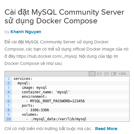
Cài đặt MySQL Community Server
sử dụng Docker Compose
Khanh Nguyen
by
Để cài đặt MySQL Community Server sử dụng Docker
Compose, các bạn có thể sử dụng official Docker Image của nó
ở đây https://hub.docker.com/_/mysql. Nội dung của tập tin
Docker Compose sẽ như sau:
YAML
1
services
:
2
mysql
:
3
image
: mysql
4
container
_
name
: 'mysql'
5
environment
:
6
-
MYSQL
_
ROOT
_
PASSWORD=123456
7
ports
:
8
-
3306
:3306
9
volumes
:
10
-
.
/mysql
_
data
:/var/lib/mysql
Read More
Chỉ có một biến môi trường bắt buộc mà các…