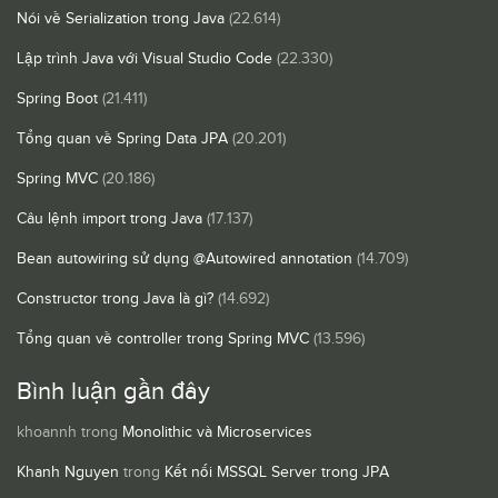
Nói về Serialization trong Java
(22.614)
Lập trình Java với Visual Studio Code
(22.330)
Spring Boot
(21.411)
Tổng quan về Spring Data JPA
(20.201)
Spring MVC
(20.186)
Câu lệnh import trong Java
(17.137)
Bean autowiring sử dụng @Autowired annotation
(14.709)
Constructor trong Java là gì?
(14.692)
Tổng quan về controller trong Spring MVC
(13.596)
Bình luận gần đây
khoannh
trong
Monolithic và Microservices
Khanh Nguyen
trong
Kết nối MSSQL Server trong JPA