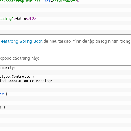
ss/bootstrap.min.css"
rel
=
"stylesheet"
>
eading"
>
Hello
</h2>
eaf trong Spring Boot
để hiểu tại sao mình để tập tin login.html tron
expose các trang này:
ecurity
;
otype
.
Controller
;
ind
.
annotation
.
GetMapping
;
er
{
)
{