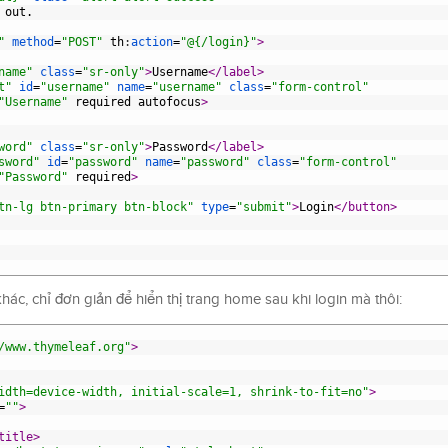
 out.
"
method
=
"POST"
th
:
action
=
"@{/login}"
>
name"
class
=
"sr-only"
>
Username
</label>
t"
id
=
"username"
name
=
"username"
class
=
"form-control"
"Username"
required
autofocus
>
word"
class
=
"sr-only"
>
Password
</label>
sword"
id
=
"password"
name
=
"password"
class
=
"form-control"
"Password"
required
>
tn-lg btn-primary btn-block"
type
=
"submit"
>
Login
</button>
ác, chỉ đơn giản để hiển thị trang home sau khi login mà thôi:
/www.thymeleaf.org"
>
idth=device-width, initial-scale=1, shrink-to-fit=no"
>
=
""
>
title>