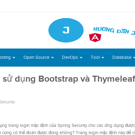
esting
Open Source
DevOps
Tool
Database
 sử dụng Bootstrap và Thymeleaf
Security
ng trang login mặc định của Spring Security cho các ứng dụng được
n cũng có thể đoán được đúng không? Trang login mặc định này để c