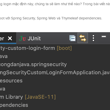
ang login mặc định này, chúng ta sẽ làm như thế nào? Trong bài viết nà
oot với Spring Security, Spring Web và Thymeleaf dependencies.