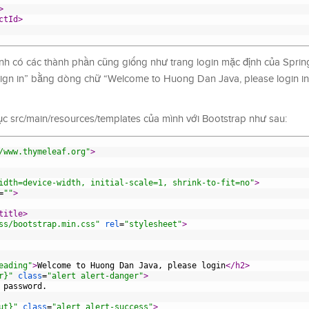
>
ctId>
h có các thành phần cũng giống như trang login mặc định của Spring 
e sign in” bằng dòng chữ “Welcome to
Huong
Dan Java, please login in
c src/main/resources/templates của mình với Bootstrap như sau:
/www.thymeleaf.org"
>
idth=device-width, initial-scale=1, shrink-to-fit=no"
>
=
""
>
title>
ss/bootstrap.min.css"
rel
=
"stylesheet"
>
eading"
>
Welcome to Huong Dan Java, please login
</h2>
r}"
class
=
"alert alert-danger"
>
and password.
ut}"
class
=
"alert alert-success"
>