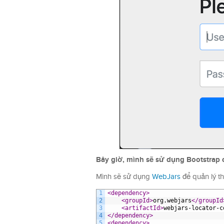
Bây giờ, mình sẽ sử dụng Bootstrap đ
Mình sẽ sử dụng
WebJars
để quản lý th
1
<dependency>
2
<groupId>
org.webjars
</groupId
3
<artifactId>
webjars-locator-c
4
</dependency>
5
<dependency>