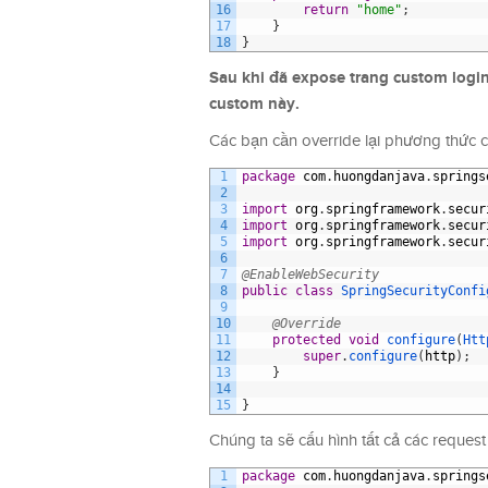
16
return
"home"
;
17
}
18
}
Sau khi đã expose trang custom login
custom này.
Các bạn cần override lại phương thức
c
1
package
com
.
huongdanjava
.
springs
2
3
import
org
.
springframework
.
secur
4
import
org
.
springframework
.
secur
5
import
org
.
springframework
.
secur
6
7
@EnableWebSecurity
8
public
class
SpringSecurityConfi
9
10
@Override
11
protected
void
configure
(
Htt
12
super
.
configure
(
http
)
;
13
}
14
15
}
Chúng ta sẽ cấu hình tất cả các reques
1
package
com
.
huongdanjava
.
springs