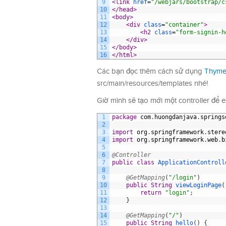
9
<link 
href
=
"/webjars/bootstrap/c
10
</head>
11
<body>
12
<div 
class
=
"container"
>
13
<h2 
class
=
"form-signin-h
14
</div>
15
</body>
16
</html>
Các bạn đọc thêm cách sử dụng
Thymel
src/main/resources/templates nhé!
Giờ mình sẽ tạo mới một controller để 
1
package
com
.
huongdanjava
.
springs
2
3
import
org
.
springframework
.
stere
4
import
org
.
springframework
.
web
.
b
5
6
@Controller
7
public
class
ApplicationControll
8
9
@GetMapping
(
"/login"
)
10
public
String
viewLoginPage
(
11
return
"login"
;
12
}
13
14
@GetMapping
(
"/"
)
15
public
String
hello
(
)
{