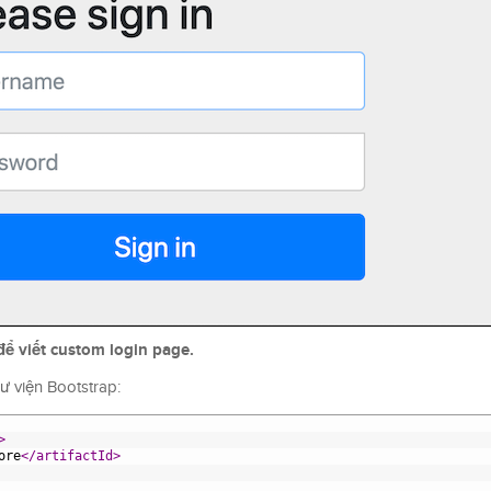
ể viết custom login page.
ư viện Bootstrap:
>
ore
</artifactId>