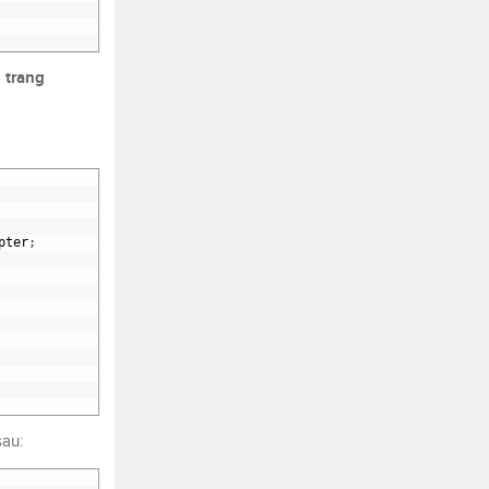
 trang
pter
;
sau: