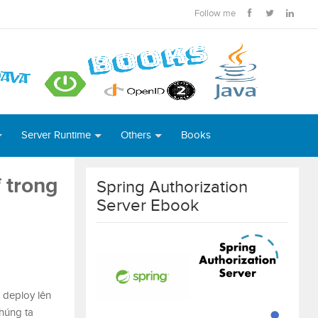
Follow me
Server Runtime
Others
Books
 trong
Spring Authorization
Server Ebook
 deploy lên
húng ta