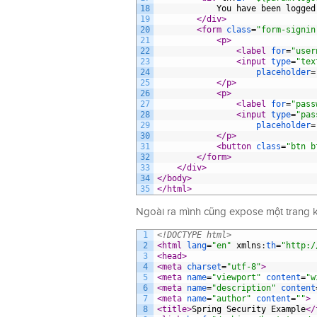
18
            You have been logged
19
</div>
20
<form 
class
=
"form-signin
21
<p>
22
<label 
for
=
"user
23
<input 
type
=
"tex
24
placeholder
=
25
</p>
26
<p>
27
<label 
for
=
"pass
28
<input 
type
=
"pas
29
placeholder
=
30
</p>
31
<button 
class
=
"btn b
32
</form>
33
</div>
34
</body>
35
</html>
Ngoài ra mình cũng expose một trang kh
1
<!DOCTYPE html>
2
<html 
lang
=
"en"
xmlns
:
th
=
"http:/
3
<head>
4
<meta 
charset
=
"utf-8"
>
5
<meta 
name
=
"viewport"
content
=
"w
6
<meta 
name
=
"description"
content
7
<meta 
name
=
"author"
content
=
""
>
8
<title>
Spring Security Example
</