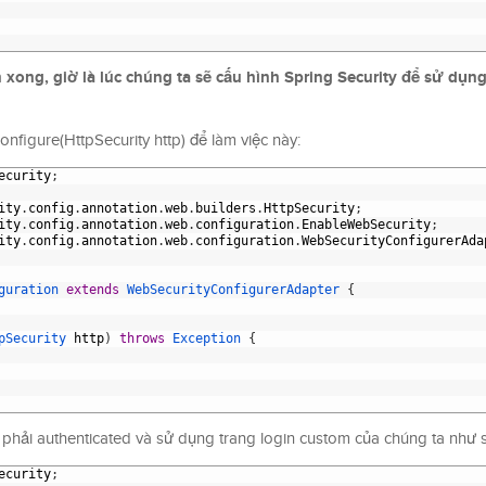
 xong, giờ là lúc chúng ta sẽ cấu hình Spring Security để sử dụng
onfigure
(
HttpSecurity
http
) để làm việc này:
ecurity
;
ity
.
config
.
annotation
.
web
.
builders
.
HttpSecurity
;
ity
.
config
.
annotation
.
web
.
configuration
.
EnableWebSecurity
;
ity
.
config
.
annotation
.
web
.
configuration
.
WebSecurityConfigurerAda
guration
extends
WebSecurityConfigurerAdapter
{
pSecurity 
http
)
throws
Exception
{
t phải authenticated và sử dụng trang login custom của chúng ta như 
ecurity
;