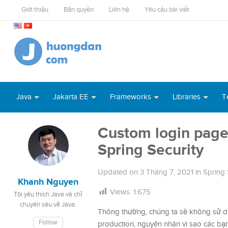
Giới thiệu
Bản quyền
Liên hệ
Yêu cầu bài viết
Java
Jakarta EE
Frameworks
Libraries
T
Custom login page
Spring Security
Updated on
3 Tháng 7, 2021
in
Spring 
Khanh Nguyen
Views:
1.675
Tôi yêu thích Java và chỉ
chuyên sâu về Java.
Thông thường, chúng ta sẽ không sử dụ
Follow
production, nguyên nhân vì sao các bạ