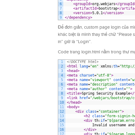
6
<groupId>
org.webjars
</groupId
7
<artifactId>
bootstrap
</artifa
8
<version>
5.0.1
</version>
9
</dependency>
Để đơn giản, custom page login của mìn
khác biệt là mình thay thế chữ “Pleas
in” giờ là “Login”.
Code trang login.html nằm trong thư mụ
1
<!DOCTYPE html>
2
<html 
lang
=
"en"
xmlns
:
th
=
"http:/
3
<head>
4
<meta 
charset
=
"utf-8"
>
5
<meta 
name
=
"viewport"
content
=
"w
6
<meta 
name
=
"description"
content
7
<meta 
name
=
"author"
content
=
""
>
8
<title>
Spring Security Example
</
9
<link 
href
=
"/webjars/bootstrap/c
10
</head>
11
<body>
12
<div 
class
=
"container"
>
13
<h2 
class
=
"form-signin-h
14
<div 
th
:
if
=
"${param.erro
15
        	Invalid username 
16
</div>
17
<div 
th
:
if
=
"${param.logo