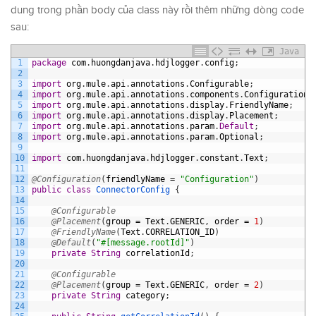
dung trong phần body của class này rồi thêm những dòng code
sau:
Java
1
package
com
.
huongdanjava
.
hdjlogger
.
config
;
2
3
import
org
.
mule
.
api
.
annotations
.
Configurable
;
4
import
org
.
mule
.
api
.
annotations
.
components
.
Configuration
;
5
import
org
.
mule
.
api
.
annotations
.
display
.
FriendlyName
;
6
import
org
.
mule
.
api
.
annotations
.
display
.
Placement
;
7
import
org
.
mule
.
api
.
annotations
.
param
.
Default
;
8
import
org
.
mule
.
api
.
annotations
.
param
.
Optional
;
9
10
import
com
.
huongdanjava
.
hdjlogger
.
constant
.
Text
;
11
12
@Configuration
(
friendlyName
=
"Configuration"
)
13
public
class
ConnectorConfig
{
14
15
@Configurable
16
@Placement
(
group
=
Text
.
GENERIC
,
order
=
1
)
17
@FriendlyName
(
Text
.
CORRELATION_ID
)
18
@Default
(
"#[message.rootId]"
)
19
private
String
correlationId
;
20
21
@Configurable
22
@Placement
(
group
=
Text
.
GENERIC
,
order
=
2
)
23
private
String
category
;
24