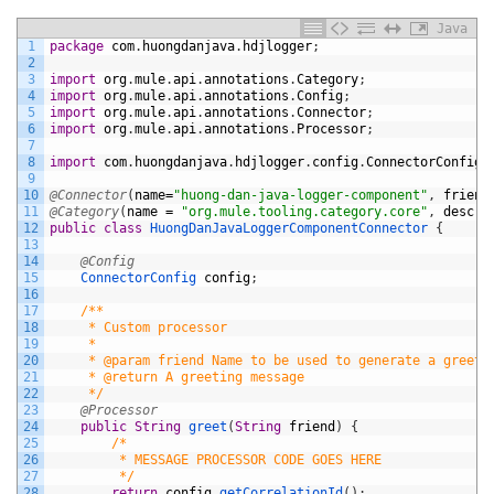
Java
1
package
com
.
huongdanjava
.
hdjlogger
;
2
3
import
org
.
mule
.
api
.
annotations
.
Category
;
4
import
org
.
mule
.
api
.
annotations
.
Config
;
5
import
org
.
mule
.
api
.
annotations
.
Connector
;
6
import
org
.
mule
.
api
.
annotations
.
Processor
;
7
8
import
com
.
huongdanjava
.
hdjlogger
.
config
.
ConnectorConfig
;
9
10
@Connector
(
name
=
"huong-dan-java-logger-component"
,
friend
11
@Category
(
name
=
"org.mule.tooling.category.core"
,
descri
12
public
class
HuongDanJavaLoggerComponentConnector
{
13
14
@Config
15
ConnectorConfig 
config
;
16
17
/**
18
     * Custom processor
19
     *
20
     * @param friend Name to be used to generate a greeti
21
     * @return A greeting message
22
     */
23
@Processor
24
public
String
greet
(
String
friend
)
{
25
/*
26
         * MESSAGE PROCESSOR CODE GOES HERE
27
         */
28
return
config
.
getCorrelationId
(
)
;