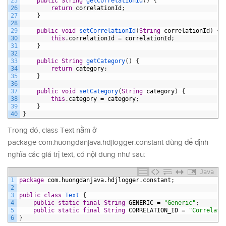
25
public
String
getCorrelationId
(
)
{
26
return
correlationId
;
27
}
28
29
public
void
setCorrelationId
(
String
correlationId
)
{
30
this
.
correlationId
=
correlationId
;
31
}
32
33
public
String
getCategory
(
)
{
34
return
category
;
35
}
36
37
public
void
setCategory
(
String
category
)
{
38
this
.
category
=
category
;
39
}
40
}
Trong đó, class Text nằm ở
package com.huongdanjava.hdjlogger.constant dùng để định
nghĩa các giá trị text, có nội dung như sau:
Java
1
package
com
.
huongdanjava
.
hdjlogger
.
constant
;
2
3
public
class
Text
{
4
public
static
final
String
GENERIC
=
"Generic"
;
5
public
static
final
String
CORRELATION_ID
=
"Correlati
6
}