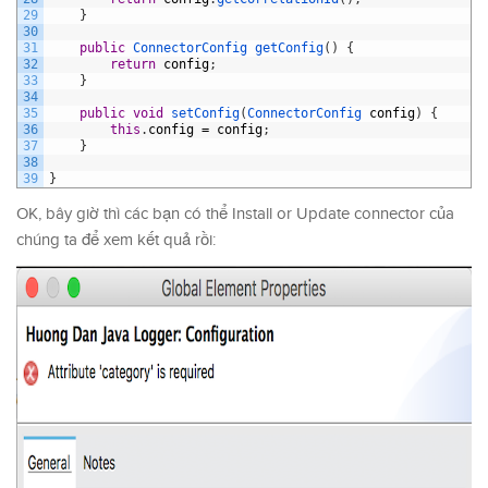
29
}
30
31
public
ConnectorConfig 
getConfig
(
)
{
32
return
config
;
33
}
34
35
public
void
setConfig
(
ConnectorConfig 
config
)
{
36
this
.
config
=
config
;
37
}
38
39
}
OK, bây giờ thì các bạn có thể Install or Update connector của
chúng ta để xem kết quả rồi: