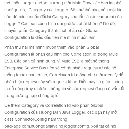
mới một Logger endpoint trong một Mule Flow, các bạn lại phải
configure lại Category của Logger. Sẽ như thế nào, nếu một lúc
nào đó mình muốn đổi lại Category cho tất cả các endpoint của
Logger? Các bạn cũng hình dung được phải không? Do đó,
chuyển phần Category thành một phần của Global
Configuration là điều đầu tiên mà mình muốn làm.
Phần thứ hai mà mình muốn thêm vào phần Global
Configuration là phần cấu hình cho Correlation Id trong Mule
ESB. Các bạn cứ hình dung, vì Mule ESB là một hệ thống
Enterprise Service Bus nên sẽ có rất nhiều request từ các hệ
thống khác nhau tới nó, Correlation Id giống như một identify để
phân biệt request này với request khác. Điều này sẽ giúp chúng
ta dễ dàng truy ra được thông tin về các request đang có vấn đề
trong trường hợp chúng bị lỗi.
Để thêm Category và Correlation Id vào phần Global
Configuration của Huong Dan Java Logger, các bạn hãy mở
class ConnectorConfig nằm trong
package com.huongdanjava.hdjlogger.config, xoá tất cả nội