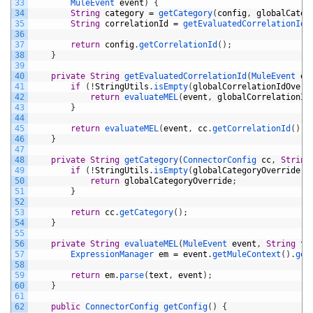
33
MuleEvent 
event
)
{
34
String
category
=
getCategory
(
config
,
globalCateg
35
String
correlationId
=
getEvaluatedCorrelationId
(
36
37
return
config
.
getCorrelationId
(
)
;
38
}
39
40
private
String
getEvaluatedCorrelationId
(
MuleEvent 
ev
41
if
(
!
StringUtils
.
isEmpty
(
globalCorrelationIdOverr
42
return
evaluateMEL
(
event
,
globalCorrelationId
43
}
44
45
return
evaluateMEL
(
event
,
cc
.
getCorrelationId
(
)
)
;
46
}
47
48
private
String
getCategory
(
ConnectorConfig 
cc
,
String
49
if
(
!
StringUtils
.
isEmpty
(
globalCategoryOverride
)
)
50
return
globalCategoryOverride
;
51
}
52
53
return
cc
.
getCategory
(
)
;
54
}
55
56
private
String
evaluateMEL
(
MuleEvent 
event
,
String
te
57
ExpressionManager 
em
=
event
.
getMuleContext
(
)
.
get
58
59
return
em
.
parse
(
text
,
event
)
;
60
}
61
62
public
ConnectorConfig 
getConfig
(
)
{