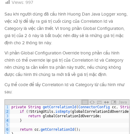
Views:
997
Sau khi người dùng đã cấu hình Huong Dan Java Logger xong,
việc xử lý để lấy ra giá trị cuối cùng của Correlation Id và
Category là việc cần thiết. Vì trong phần Global Configuration,
giá trị của 2 ô này là bắt buộc nên đây sẽ là những giá trị mặc
định cho 2 thông tin này.
Vì phần Global Configuration Override trong phần cấu hình
chính có thể override lại giá trị của Correlation Id và Category
nên chúng ta cần kiểm tra phần này trước, nếu chúng không
được cấu hình thì chúng ta mới trả về giá trị mặc định.
Cụ thể code để lấy Correlation Id và Category từ cấu hình như
sau:
Java
1
private
String
getCorrelationId
(
ConnectorConfig 
cc
,
String
2
if
(
!
StringUtils
.
isEmpty
(
globalCorrelationIdOverride
)
)
3
return
globalCorrelationIdOverride
;
4
}
5
6
return
cc
.
getCorrelationId
(
)
;
7
}