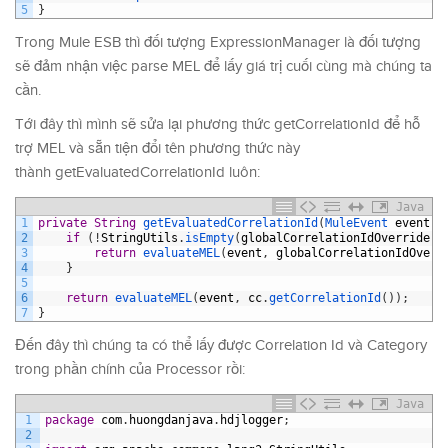
5
}
Trong Mule ESB thì đối tượng ExpressionManager là đối tượng
sẽ đảm nhận việc parse MEL để lấy giá trị cuối cùng mà chúng ta
cần.
Tới đây thì mình sẽ sửa lại phương thức getCorrelationId để hỗ
trợ MEL và sẵn tiện đổi tên phương thức này
thành
getEvaluatedCorrelationId luôn
:
Java
1
private
String
getEvaluatedCorrelationId
(
MuleEvent 
event
,
2
if
(
!
StringUtils
.
isEmpty
(
globalCorrelationIdOverride
)
)
3
return
evaluateMEL
(
event
,
globalCorrelationIdOverr
4
}
5
6
return
evaluateMEL
(
event
,
cc
.
getCorrelationId
(
)
)
;
7
}
Đến đây thì chúng ta có thể lấy được Correlation Id và Category
trong phần chính của Processor rồi:
Java
1
package
com
.
huongdanjava
.
hdjlogger
;
2