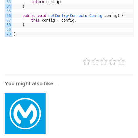
63
return
config
;
64
}
65
66
public
void
setConfig
(
ConnectorConfig 
config
)
{
67
this
.
config
=
config
;
68
}
69
70
}
You might also like...