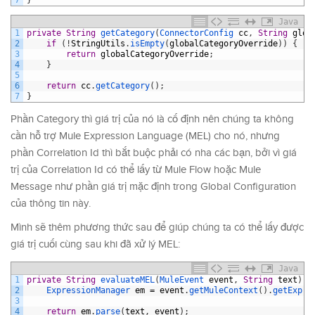
Java
1
private
String
getCategory
(
ConnectorConfig 
cc
,
String
glob
2
if
(
!
StringUtils
.
isEmpty
(
globalCategoryOverride
)
)
{
3
return
globalCategoryOverride
;
4
}
5
6
return
cc
.
getCategory
(
)
;
7
}
Phần Category thì giá trị của nó là cố định nên chúng ta không
cần hỗ trợ Mule Expression Language (MEL) cho nó, nhưng
phần Correlation Id thì bắt buộc phải có nha các bạn, bởi vì giá
trị của Correlation Id có thể lấy từ Mule Flow hoặc Mule
Message như phần giá trị mặc định trong Global Configuration
của thông tin này.
Mình sẽ thêm phương thức sau để giúp chúng ta có thể lấy được
giá trị cuối cùng sau khi đã xử lý MEL:
Java
1
private
String
evaluateMEL
(
MuleEvent 
event
,
String
text
)
{
2
ExpressionManager 
em
=
event
.
getMuleContext
(
)
.
getExpre
3
4
return
em
.
parse
(
text
,
event
)
;