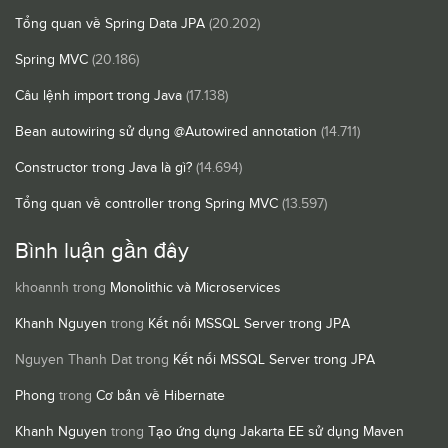
Tổng quan về Spring Data JPA
(20.202)
Spring MVC
(20.186)
Câu lệnh import trong Java
(17.138)
Bean autowiring sử dụng @Autowired annotation
(14.711)
Constructor trong Java là gì?
(14.694)
Tổng quan về controller trong Spring MVC
(13.597)
Bình luận gần đây
khoannh
trong
Monolithic và Microservices
Khanh Nguyen
trong
Kết nối MSSQL Server trong JPA
Nguyen Thanh Dat
trong
Kết nối MSSQL Server trong JPA
Phong
trong
Cơ bản về Hibernate
Khanh Nguyen
trong
Tạo ứng dụng Jakarta EE sử dụng Maven