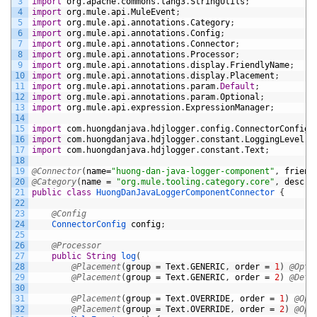
3
import
org
.
apache
.
commons
.
lang3
.
StringUtils
;
4
import
org
.
mule
.
api
.
MuleEvent
;
5
import
org
.
mule
.
api
.
annotations
.
Category
;
6
import
org
.
mule
.
api
.
annotations
.
Config
;
7
import
org
.
mule
.
api
.
annotations
.
Connector
;
8
import
org
.
mule
.
api
.
annotations
.
Processor
;
9
import
org
.
mule
.
api
.
annotations
.
display
.
FriendlyName
;
10
import
org
.
mule
.
api
.
annotations
.
display
.
Placement
;
11
import
org
.
mule
.
api
.
annotations
.
param
.
Default
;
12
import
org
.
mule
.
api
.
annotations
.
param
.
Optional
;
13
import
org
.
mule
.
api
.
expression
.
ExpressionManager
;
14
15
import
com
.
huongdanjava
.
hdjlogger
.
config
.
ConnectorConfig
;
16
import
com
.
huongdanjava
.
hdjlogger
.
constant
.
LoggingLevel
;
17
import
com
.
huongdanjava
.
hdjlogger
.
constant
.
Text
;
18
19
@Connector
(
name
=
"huong-dan-java-logger-component"
,
friend
20
@Category
(
name
=
"org.mule.tooling.category.core"
,
descri
21
public
class
HuongDanJavaLoggerComponentConnector
{
22
23
@Config
24
ConnectorConfig 
config
;
25
26
@Processor
27
public
String
log
(
28
@Placement
(
group
=
Text
.
GENERIC
,
order
=
1
)
@Opti
29
@Placement
(
group
=
Text
.
GENERIC
,
order
=
2
)
@Defa
30
31
@Placement
(
group
=
Text
.
OVERRIDE
,
order
=
1
)
@Opt
32
@Placement
(
group
=
Text
.
OVERRIDE
,
order
=
2
)
@Opt